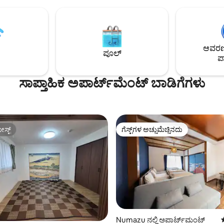
ಸಮುದ್ರ ಮತ್ತು ಡೌನ್‌ಟೌನ್‌ನಲ್ಲಿರುವ
ನಿಮಿಷಗಳ ನಡಿಗೆಯ ದೂರದಲ್ಲಿ ಸೂಪರ್‌ಮ
ಯ ಕಟ್ಟಡದಲ್ಲಿ ನವೀಕರಿಸಿದ ಒಂದು
ಕೂಡ ಇದೆ, ಆದ್ದರಿಂದ ದೀರ್ಘಾವಧಿಯ ವಾಸ್
ೆ. ಲಿಮಿನಲ್ = "ಗಡಿ" ಎಂಬುದರಿಂದ,
ಇದು ಅನುಕೂಲಕರವಾಗಿದೆ. ಈ ಕಟ್ಟಡವು ಶೋವಾ
ರ ಮತ್ತು ನಗರದ ನಡುವಿನ ಗಡಿಯನ್ನು
ಯುಗದಲ್ಲಿ ನಿರ್ಮಿಸಲಾದ ರೆಟ್ರೊ ಅಪಾರ್ಟ
ಿಸಬಹುದಾದ ಸ್ಥಳವಾಗಿದೆ —— ಸಮುದ್ರ
ಆಗಿದೆ, ಆದರೆ ಅಡುಗೆಮನೆ, ಶವರ್ ಮತ್ತು
ಆವರಣದ
ಪೂಲ್
ಶೌಚಾಲಯವನ್ನು ನವೀಕರಿಸಲಾಗಿದೆ.ಇದು
ಪಾ
ಗಳನ್ನು ಹೊಂದಿರುವ ಶಾಂತ,
ಹವಾನಿಯಂತ್ರಣವನ್ನು (ತಾಪನ ಮತ್ತು ತಂಪ
ದ ರೂಮ್, ಸಂಪೂರ್ಣ ಸುಸಜ್ಜಿತ
ಸಹ ಹೊಂದಿದೆ, ಆದ್ದರಿಂದ ನೀವು ಆರ
ಸಾಪ್ತಾಹಿಕ ಅಪಾರ್ಟ್‌ಮೆಂಟ್ ಬಾಡಿಗೆಗಳು
ರೆಫ್ರಿಜರೇಟರ್, ಮೈಕ್ರೋವೇವ್, ಅಡುಗೆ
ವಾಸ್ತವ್ಯವನ್ನು ಹೊಂದಬಹುದು. ನಿಮ್ಮ ರೂಮ್ ಮೇಲಿನ
್ಯವಿರುವ ಮೂಲಭೂತ ಪಾತ್ರೆಗಳು),
ಮಹಡಿಯಲ್ಲಿದೆ, ಆದರೆ ನೀವು ಮೆಟ್ಟಿಲುಗಳನ್
ು ಡ್ರೈಯರ್ ಮತ್ತು ಹವಾನಿಯಂತ್ರಣ.
ಸಾರ್ವಜನಿಕ ರಸ್ತೆಯಿಂದ ಪ್ರವೇಶಿಸಬಹುದ
್ ಫೈರ್‌ವರ್ಕ್ಸ್ ಡಿಸ್‌ಪ್ಲೇ (2026ರ
ಸ್ವಲ್ಪ ಇಳಿಜಾರು ಇದೆ) ಮೊದಲ ಮಹಡಿಯಲ್ಲಿರುವ ಸಣ್ಣ
 7/20, 7/26, 8/5, 8/9, 8/18 ಮತ್ತು
ಉದ್ಯಾನದಲ್ಲಿ ಒಂದು ಬೆಂಚ್ ಕೂಡ ಇದೆ.
 ನಡೆಯಲಿದೆ) ಅಟಾಮಿ ಬೇಯಲ್ಲಿರುವ
ಸ್ಟ್
ಗೆಸ್ಟ್‌ಗಳ ಅಚ್ಚುಮೆಚ್ಚಿನದು
ಬೆಳಗಿನ ಕಾಫಿಗಾಗಿ ಅಥವಾ ಸಂಜೆಯ ವಿಶ್ರಾ
ಸ್ಟ್
ಗೆಸ್ಟ್‌ಗಳ ಅಚ್ಚುಮೆಚ್ಚಿನದು
್ನಡಿಗೆಯಲ್ಲಿ 1 ನಿಮಿಷದ ದೂರದಲ್ಲಿದೆ.ನೀವು
ಇದನ್ನು ಬಳಸಿ. ◆ ಈ ಕೆಳಗಿನ ವಿಧದ ಜನರಿಗೆ ಶಿಫಾರಸು
ಲ್ಲಿ ಕಾಲ್ನಡಿಗೆಯಲ್ಲಿ ವಾಟರ್ ಪಾರ್ಕ್
ಮಾಡಲಾಗಿದೆ ◆ "ಸ್ಥಳೀಯ ಜಪಾನೀಸ್ 
 ಡೆಕ್ ಅನ್ನು ತಲುಪಬಹುದು.ಮುಗಿಸಿದ
ದೈನಂದಿನ ಜೀವನವನ್ನು ಅನುಭವಿಸಲು
ಡ್ಡ ಜನಸಂದಣಿಯ ಹೊರತಾಗಿಯೂ,
ಬಯಸುವವರಿಗೆ" ◇ ಉಚಿತ ಖಾಸಗಿ ಪಾರ್ಕಿಂಗ್ ಲಭ್ಯ
 ನಿಮ್ಮ ರೂಮ್‌ಗೆ ಹಿಂತಿರುಗಬಹುದು.
◇ ಗೆಸ್ಟ್‌ಹೌಸ್‌ನಿಂದ ಕಾಲ್ನಡಿಗೆ 2 ನಿಮಿಷಗ
ಬಿಸಿನೀರಿನ ಬುಗ್ಗೆಗಳಿಗೆ ಪ್ರಸಿದ್ಧವಾದ
[ಚಟುವಟಿಕೆಗಳು] ・ಮೀನುಗಾರಿಕೆ ಸಮುದ್
ಾ ಅಟಾಮಿ"ಗೆ 5 ನಿಮಿಷಗಳ ನಡಿಗೆ.3
(ಕಲ್ಲಿನ ಕರಾವಳಿ) ・ ಡೈವ್ ಸ್ಪಾಟ್ · ಸ್ನಾರ್
ಿಗೆಯಲ್ಲಿ ಸೂಪರ್‌ಮಾರ್ಕೆಟ್ ಮತ್ತು
ಪ್ಲೇ (ಕೊಟೊಗಹಾಮಾ) · ಟ್ರೆಕ್ಕಿಂಗ್ ಕೋರ್
ಿಯೂ ಇದೆ. * ಪಾರ್ಟಿಗಳನ್ನು
ಮೀನುಗಾರಿಕೆ ಬಂದರಿಗೆ 3 ನಿಮಿಷಗಳ ನ
್, 101 ವಿಮರ್ಶೆಗಳು
Numazu ನಲ್ಲಿ ಅಪಾರ್ಟ್‌ಮಂಟ್
ುದಿಲ್ಲ. ಎಲ್ಲಾ ರೂಮ್‌ಗಳು ಧೂಮಪಾನ-