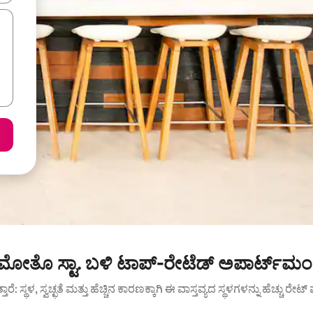
ತೊ ಸ್ಟಾ. ಬಳಿ ಟಾಪ್-ರೇಟೆಡ್ ಅಪಾರ್ಟ್‌ಮಂಟ
ುತ್ತಾರೆ: ಸ್ಥಳ, ಸ್ವಚ್ಛತೆ ಮತ್ತು ಹೆಚ್ಚಿನ ಕಾರಣಕ್ಕಾಗಿ ಈ ವಾಸ್ತವ್ಯದ ಸ್ಥಳಗಳನ್ನು ಹೆಚ್ಚು ರೇ