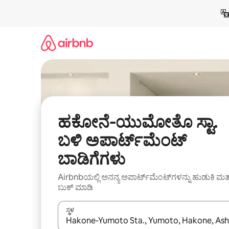
ವಿಷಯಕ್ಕೆ
ಹೋಗಿ
ಹಕೋನೆ-ಯುಮೋತೊ ಸ್ಟಾ.
ಬಳಿ ಅಪಾರ್ಟ್‌ಮೆಂಟ್
ಬಾಡಿಗೆಗಳು
Airbnbಯಲ್ಲಿ ಅನನ್ಯ ಅಪಾರ್ಟ್‌ಮೆಂಟ್‌ಗಳನ್ನು ಹುಡುಕಿ ಮತ್
ಬುಕ್ ಮಾಡಿ
ಸ್ಥಳ
ಫಲಿತಾಂಶಗಳು ಲಭ್ಯವಿರುವಾಗ, ಅಪ್ ಮತ್ತು ಡೌನ್ ಬಾಣದ ಕೀಲಿಗಳೊ