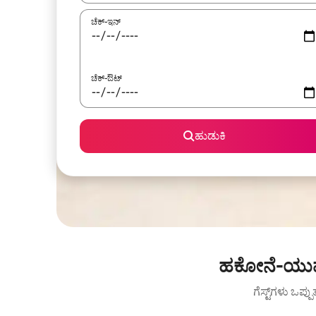
ಚೆಕ್-ಇನ್
ಚೆಕ್-ಔಟ್
ಹುಡುಕಿ
ಹಕೋನೆ-ಯುಮೋ
ಗೆಸ್ಟ್‌ಗಳು ಒಪ್ಪ