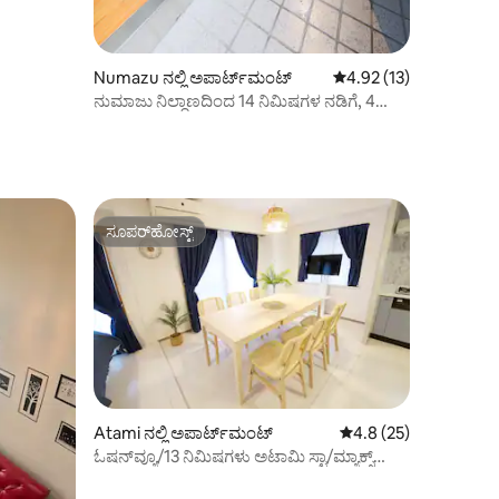
Numazu ನಲ್ಲಿ ಅಪಾರ್ಟ್‌ಮಂಟ್
5 ರಲ್ಲಿ 4.92 ಸರಾಸರಿ ರೇಟಿ
4.92 (13)
ನುಮಾಜು ನಿಲ್ದಾಣದಿಂದ 14 ನಿಮಿಷಗಳ ನಡಿಗೆ, 4
ರವರೆಗೆ ನಿದ್ರಿಸುತ್ತದೆ.
ಸೂಪರ್‌ಹೋಸ್ಟ್
ಸೂಪರ್‌ಹೋಸ್ಟ್
Atami ನಲ್ಲಿ ಅಪಾರ್ಟ್‌ಮಂಟ್
5 ರಲ್ಲಿ 4.8 ಸರಾಸರಿ ರೇಟಿ
4.8 (25)
ಓಷನ್‌ವ್ಯೂ/13 ನಿಮಿಷಗಳು ಅಟಾಮಿ ಸ್ಟಾ/ಮ್ಯಾಕ್ಸ್
8ppl/ಕಾರ್‌ಪಾರ್ಕ್‌ಗೆ ನಡೆಯುತ್ತವೆ