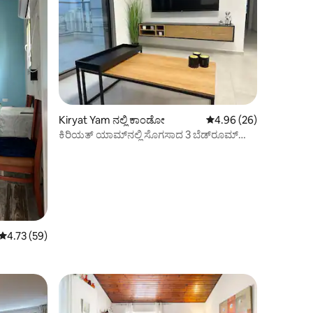
Kiryat Yam ನಲ್ಲಿ ಕಾಂಡೋ
5 ರಲ್ಲಿ 4.96 ಸರಾಸರಿ ರೇಟಿ
4.96 (26)
ಕಿರಿಯತ್ ಯಾಮ್‌ನಲ್ಲಿ ಸೊಗಸಾದ 3 ಬೆಡ್‌ರೂಮ್
ಓಷನ್ ವ್ಯೂ ಕಾಂಡೋ
5 ರಲ್ಲಿ 4.73 ಸರಾಸರಿ ರೇಟಿಂಗ್, 59 ವಿಮರ್ಶೆಗಳು
4.73 (59)