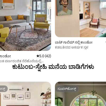
ಗ್, 20 ವಿಮರ್ಶೆಗಳು
ಬಾಟ್ ಗಾಲಿಮ್ ನಲ್ಲಿ ಕಾಂಡೋ
ಕಡಲತೀರದ ಆಕರ್ಷಕ ಸ್ಥಳ
ಿ ಕಾಂಡೋ
5 ರಲ್ಲಿ 5.0 ಸರಾಸರಿ ರೇಟಿಂಗ್, 42 ವಿಮರ್ಶೆಗಳು
5.0 (42)
ಂತ ವರ್ಣರಂಜಿತ ನೆರೆಹೊರೆಯಲ್ಲಿ
ಕುಟುಂಬ-ಸ್ನೇಹಿ ಮನೆಯ ಬಾಡಿಗೆಗಳು
ಲಂಕರಿಸಿದ ಅಪಾರ್ಟ್‌ಮೆಂಟ್
ಸ್ಟ್
ಸೂಪರ್‌ಹೋಸ್ಟ್
ಸ್ಟ್
ಸೂಪರ್‌ಹೋಸ್ಟ್