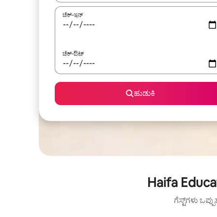
ಚೆಕ್-ಇನ್
ಚೆಕ್-ಔಟ್
ಹುಡುಕಿ
Haifa Educa
ಗೆಸ್ಟ್‌ಗಳು ಒಪ್ಪ