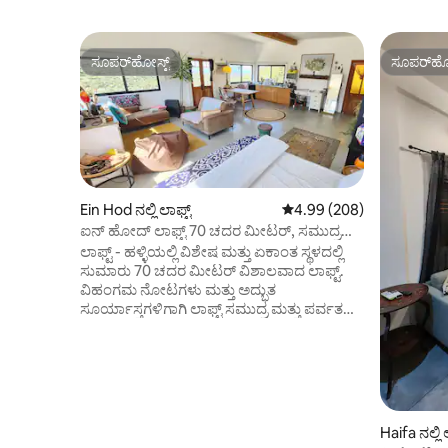
ಸೂಪರ್‌ಹೋಸ್ಟ್
ಸೂಪರ್‌ಹೋ
ಸೂಪರ್‌ಹೋಸ್ಟ್
ಸೂಪರ್‌ಹೋ
Ein Hod ನಲ್ಲಿ ಲಾಫ್ಟ್
5 ರಲ್ಲಿ 4.99 ಸರಾಸರಿ ರೇಟಿಂಗ
4.99 (208)
ಐನ್ ಹೋದ್ ಲಾಫ್ಟ್ 70 ಚದರ ಮೀಟರ್, ಸಮುದ್ರ
ಮತ್ತು ಪರ್ವತಗಳ ಮಾಂತ್ರಿಕ ಮತ್ತು ಅದ್ಭುತ ವಿಹಂಗಮ
ಲಾಫ್ಟ್ - ಹಳ್ಳಿಯಲ್ಲಿ ವಿಶೇಷ ಮತ್ತು ಏಕಾಂತ ಸ್ಥಳದಲ್ಲಿ
ನೋಟ
ಸುಮಾರು 70 ಚದರ ಮೀಟರ್ ವಿಶಾಲವಾದ ಲಾಫ್ಟ್.
ವಿಹಂಗಮ ನೋಟಗಳು ಮತ್ತು ಅದ್ಭುತ
ಸೂರ್ಯಾಸ್ತಗಳಿಗಾಗಿ ಲಾಫ್ಟ್ ಸಮುದ್ರ ಮತ್ತು ಪರ್ವತ
ಶ್ರೇಣಿಯನ್ನು ನೋಡುತ್ತದೆ. ಲಾಫ್ಟ್‌ನ ಒಳಾಂಗಣವನ್ನು
ನೈಸರ್ಗಿಕ ವಸ್ತುಗಳಿಂದ ಅಲಂಕರಿಸಲಾಗಿದೆ, ಪರಿಧಿಗಳು
ಸ್ಥಳವನ್ನು ಬೆಳಗಿಸುತ್ತವೆ ಮತ್ತು ಪ್ರಕೃತಿ ಸ್ಥಳದ ಭಾಗವಾಗಿದೆ
ಎಂಬ ವಿಶಿಷ್ಟ ಅಕ್ವೇರಿಯಂ ಭಾವನೆಯನ್ನು
ಹೊಂದಿಸುತ್ತದೆ. ಈ ಸ್ಥಳವು ಆರಾಮದಾಯಕ
ಅಡುಗೆಮನೆ, ಪ್ಯಾಂಪರಿಂಗ್ ಬಾತ್‌ರೂಮ್, ಪುಸ್ತಕಗಳು,
Haifa ನಲ್ಲ
ವಿಶಾಲವಾದ ಊಟದ ಪ್ರದೇಶ, ಮೂಳೆ ಹಾಸಿಗೆ,