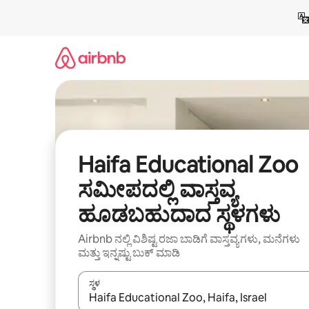
ವಿಷಯಕ್ಕೆ
ಹೋಗಿ
Haifa Educational Zoo
ಸಮೀಪದಲ್ಲಿ ವಾಸ್ತವ್ಯ
ಹೂಡಬಹುದಾದ ಸ್ಥಳಗಳು
Airbnb ನಲ್ಲಿ ವಿಶಿಷ್ಟ ರಜಾ ಬಾಡಿಗೆ ವಾಸ್ತವ್ಯಗಳು, ಮನೆಗಳು
ಮತ್ತು ಇನ್ನಷ್ಟು ಬುಕ್ ಮಾಡಿ
ಸ್ಥಳ
ಫಲಿತಾಂಶಗಳು ಲಭ್ಯವಿರುವಾಗ, ಅಪ್ ಮತ್ತು ಡೌನ್ ಬಾಣದ ಕೀಲಿಗಳೊ