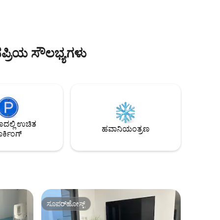
ಪೆಂಟ್‌ಹೌಸ್ ಎರಡು ಬಾತ್‌ರೂಮ್‌ಗಳನ್ನು ಸಹ
ವಿಯಿರಿ
ಒಳಗೊಂಡಿದೆ, ಪ್ರತಿಯೊಂದೂ ಶವರ್ ಹೊಂದಿದ್ದು,
ಸಿ. ಹತ್ತಿರದ
ನಿಮ್ಮ ವಾಸ್ತವ್ಯದ ಸಮಯದಲ್ಲಿ ಗೌಪ್ಯತೆ ಮತ್ತು
ಸುಲಭತೆಯನ್ನು ನೀಡುತ್ತದೆ. ಸಂಪೂರ್ಣ ಸುಸಜ್ಜಿತ
ಪ್ರಯಾಣವನ್ನು
ಅಡುಗೆಮನೆಯು ಮನೆಯಲ್ಲಿ ಬೇಯಿಸಿದ ಊಟಕ್ಕೆ
ಪ್ರಿಯ ಸೌಲಭ್ಯಗಳು
ಅಗತ್ಯವಾದ ಎಲ್ಲಾ ಅಗತ್ಯತೆಗಳನ್ನು ಹೊಂದಿದೆ
ಲ್ಲಿ ಉಚಿತ
ಹವಾನಿಯಂತ್ರಣ
ರ್ಕಿಂಗ್
ಸೂಪರ್‌ಹೋಸ್ಟ್
ಸೂಪರ್‌ಹೋಸ್ಟ್