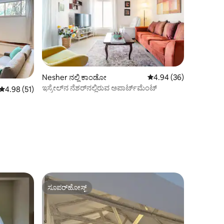
Nesher ನಲ್ಲಿ ಕಾಂಡೋ
5 ರಲ್ಲಿ 4.94 ಸರಾಸರಿ ರೇಟಿ
4.94 (36)
ಇಸ್ರೇಲ್‌ನ ನೆಶರ್‌ನಲ್ಲಿರುವ ಅಪಾರ್ಟ್‌ಮೆಂಟ್
5 ರಲ್ಲಿ 4.98 ಸರಾಸರಿ ರೇಟಿಂಗ್, 51 ವಿಮರ್ಶೆಗಳು
4.98 (51)
ಸೂಪರ್‌ಹೋಸ್ಟ್
ಸೂಪರ್‌ಹೋಸ್ಟ್