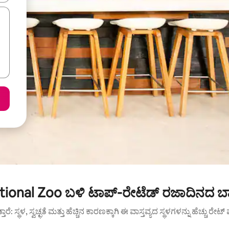
tional Zoo ಬಳಿ ಟಾಪ್-ರೇಟೆಡ್ ರಜಾದಿನದ ಬಾ
ುತ್ತಾರೆ: ಸ್ಥಳ, ಸ್ವಚ್ಛತೆ ಮತ್ತು ಹೆಚ್ಚಿನ ಕಾರಣಕ್ಕಾಗಿ ಈ ವಾಸ್ತವ್ಯದ ಸ್ಥಳಗಳನ್ನು ಹೆಚ್ಚು ರೇ