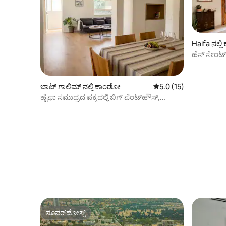
Haifa ನಲ್ಲ
ಹೆಸ್ ಸೇಂಟ್
ಬಾಟ್ ಗಾಲಿಮ್ ನಲ್ಲಿ ಕಾಂಡೋ
5 ರಲ್ಲಿ 5.0 ಸರಾಸರಿ ರೇಟಿ
5.0 (15)
ಹೈಫಾ ಸಮುದ್ರದ ಪಕ್ಕದಲ್ಲಿ ಬಿಗ್ ಪೆಂಟ್‌ಹೌಸ್,
ಪಾರ್ಕಿಂಗ್.
ಸೂಪರ್‌ಹೋಸ್ಟ್
ಸೂಪರ್‌ಹೋಸ್ಟ್