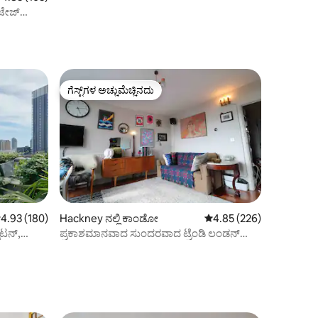
ಾಟೇಜ್
ಗೆಸ್ಟ್‌ಗಳ ಅಚ್ಚುಮೆಚ್ಚಿನದು
ಗೆಸ್ಟ್‌ಗಳ ಅಚ್ಚುಮೆಚ್ಚಿನದು
 ರಲ್ಲಿ 4.93 ಸರಾಸರಿ ರೇಟಿಂಗ್, 180 ವಿಮರ್ಶೆಗಳು
4.93 (180)
Hackney ನಲ್ಲಿ ಕಾಂಡೋ
5 ರಲ್ಲಿ 4.85 ಸರಾಸರಿ ರೇಟಿಂ
4.85 (226)
್‌ಟನ್,
ಪ್ರಕಾಶಮಾನವಾದ ಸುಂದರವಾದ ಟ್ರೆಂಡಿ ಲಂಡನ್
ಅಪಾರ್ಟ್‌ಮೆಂಟ್