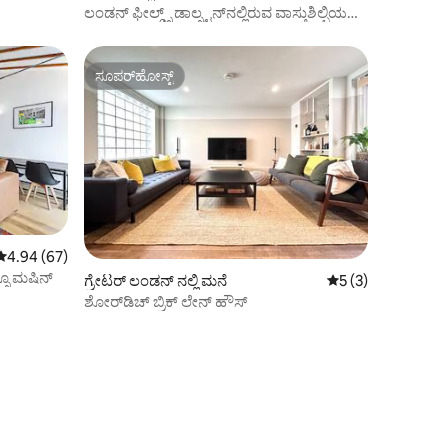
ಲಂಡನ್ ಫೀಲ್ಡ್ಸ್ ಡಾಲ್ಸ್ಟನ್‌ನಲ್ಲಿರುವ ವಾಸ್ತುಶಿಲ್ಪಿಯ
ಮನೆ ಮತ್ತು ಉದ್ಯಾನ
ಸೂಪರ್‌ಹೋಸ್ಟ್
ಸೂಪರ್‌ಹೋಸ್ಟ್
5 ರಲ್ಲಿ 4.94 ಸರಾಸರಿ ರೇಟಿಂಗ್, 67 ವಿಮರ್ಶೆಗಳು
4.94 (67)
ಸ್ಸೊ ಮಷಿನ್
ಗ್ರೇಟರ್ ಲಂಡನ್ ನಲ್ಲಿ ಮನೆ
5 ರಲ್ಲಿ 5 ಸರಾಸರಿ ರೇಟ
5 (3)
ಶೋರ್‌ಡಿಚ್ ಬ್ರಿಕ್ ಲೇನ್ ಹೌಸ್