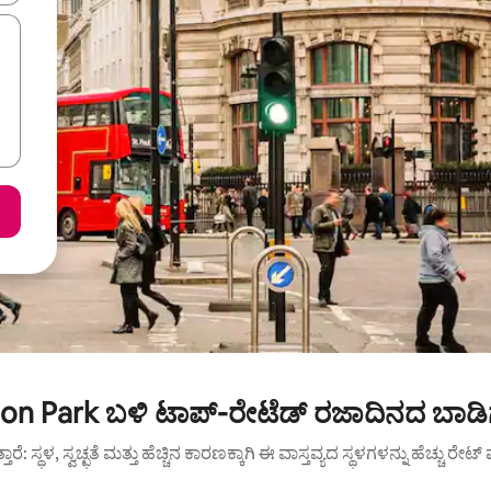
n Park ಬಳಿ ಟಾಪ್-ರೇಟೆಡ್ ರಜಾದಿನದ ಬಾಡಿ
ುತ್ತಾರೆ: ಸ್ಥಳ, ಸ್ವಚ್ಛತೆ ಮತ್ತು ಹೆಚ್ಚಿನ ಕಾರಣಕ್ಕಾಗಿ ಈ ವಾಸ್ತವ್ಯದ ಸ್ಥಳಗಳನ್ನು ಹೆಚ್ಚು ರೇ