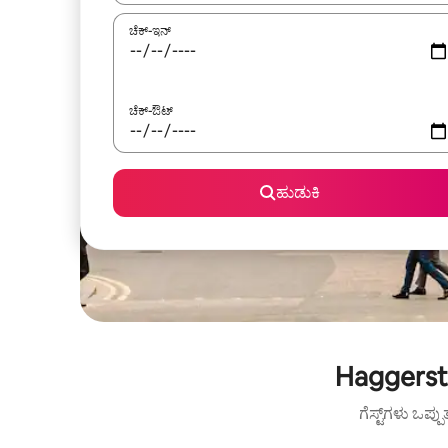
ಚೆಕ್-ಇನ್
ಚೆಕ್-ಔಟ್
ಹುಡುಕಿ
Haggersto
ಗೆಸ್ಟ್‌ಗಳು ಒಪ್ಪ