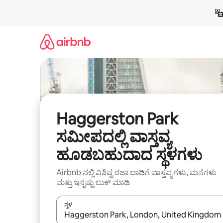
ವಿಷಯಕ್ಕೆ
ಹೋಗಿ
Haggerston Park
ಸಮೀಪದಲ್ಲಿ ವಾಸ್ತವ್ಯ
ಹೂಡಬಹುದಾದ ಸ್ಥಳಗಳು
Airbnb ನಲ್ಲಿ ವಿಶಿಷ್ಟ ರಜಾ ಬಾಡಿಗೆ ವಾಸ್ತವ್ಯಗಳು, ಮನೆಗಳು
ಮತ್ತು ಇನ್ನಷ್ಟು ಬುಕ್ ಮಾಡಿ
ಸ್ಥಳ
ಫಲಿತಾಂಶಗಳು ಲಭ್ಯವಿರುವಾಗ, ಅಪ್ ಮತ್ತು ಡೌನ್ ಬಾಣದ ಕೀಲಿಗಳೊ