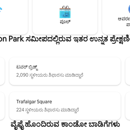
ಮಾಜಿ ಗೋದಾಮಿನಲ್ಲಿ ನೆಲೆಗೊಂಡಿರುವ ಈ 
ಗೆ OLED ಸ್ಮಾರ್ಟ್ ಟಿವಿ. ನಿಮ್ಮ
ಅನ್ನು ಇತ್ತೀಚೆಗೆ ಉನ್ನತ-ಮಟ್ಟದ ಗುಣಮಟ್ಟಕ
Mac ಹೊಂದಿರುವ ಕೆಲಸದ ಸ್ಥಳ.
ನವೀಕರಿಸಲಾಗಿದೆ, ಆಧುನಿಕ ಪೀಠೋಪಕರ
 ಬ್ರಾಡ್‌ಬ್ಯಾಂಡ್. ಮಲಗುವ
ಆವರಣದ
ಮೂಲ ವಿಂಟೇಜ್ ವೈಶಿಷ್ಟ್ಯಗಳೊಂದಿಗೆ 
್ಟಡದ ಹಿಂಭಾಗವನ್ನು ನೋಡುತ್ತದೆ -
ಪೂಲ್
ಪಾ
ಸೊಗಸಾದ, ಅಧಿಕೃತ ಶೋರ್ಡಿಚ್ ವಾಸ್ತವ್ಯವ
ದೆ ಮತ್ತು ಅತ್ಯಂತ ಆರಾಮದಾಯಕವಾದ
ಒದಗಿಸುತ್ತದೆ.
 ಹೊಂದಿದೆ.
 Park ಸಮೀಪದಲ್ಲಿರುವ ಇತರ ಉನ್ನತ ಪ್ರೇಕ್ಷ
ಟವರ್ ಬ್ರಿಡ್ಜ್
2,090 ಸ್ಥಳೀಯರು ಶಿಫಾರಸು ಮಾಡಿದ್ದಾರೆ
Trafalgar Square
224 ಸ್ಥಳೀಯರು ಶಿಫಾರಸು ಮಾಡಿದ್ದಾರೆ
ವೈಫೈ ಹೊಂದಿರುವ ಕಾಂಡೋ ಬಾಡಿಗೆಗಳು