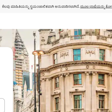
ಕೆಲವು ಮಾಹಿತಿಯನ್ನು ಸ್ವಯಂಚಾಲಿತವಾಗಿ ಅನುವಾದಿಸಲಾಗಿದೆ. 
ಮೂಲ ಭಾಷೆಯನ್ನು ತೋರ
ಂದಿಗೆ ನ್ಯಾವಿಗೇಟ್ ಮಾಡಿ ಅಥವಾ ಸ್ಪರ್ಶ ಅಥವಾ ಸ್ವೈಪ್ ಗೆಸ್ಚರ್‌ಗಳ ಮೂಲಕ ಅನ್ವೇಷಿಸಿ.