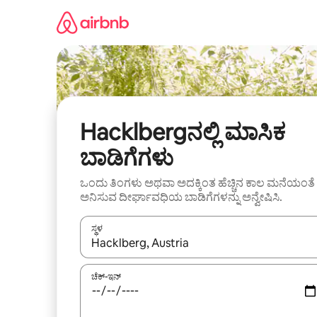
ವಿಷಯಕ್ಕೆ
ಹೋಗಿ
Hacklbergನಲ್ಲಿ ಮಾಸಿಕ
ಬಾಡಿಗೆಗಳು
ಒಂದು ತಿಂಗಳು ಅಥವಾ ಅದಕ್ಕಿಂತ ಹೆಚ್ಚಿನ ಕಾಲ ಮನೆಯಂತೆ
ಅನಿಸುವ ದೀರ್ಘಾವಧಿಯ ಬಾಡಿಗೆಗಳನ್ನು ಅನ್ವೇಷಿಸಿ.
ಸ್ಥಳ
ಫಲಿತಾಂಶಗಳು ಲಭ್ಯವಿರುವಾಗ, ಅಪ್ ಮತ್ತು ಡೌನ್ ಬಾಣದ ಕೀಲಿಗಳೊ
ಚೆಕ್-ಇನ್