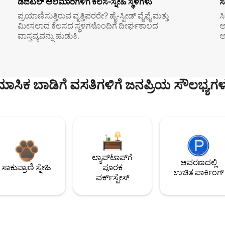
ಡಿಜಿಟಲ್ ಅಲೆಮಾರಿಗಳಿಗೆ ಕೆಲಸ-ಸ್ನೇಹಿ ಸ್ಥಳಗಳು
ಸ
ಪ್ರಯಾಣಿಸುತ್ತಿರುವ ವೃತ್ತಿಪರರೇ? ಹೈ-ಸ್ಪೀಡ್ ವೈಫೈ ಮತ್ತು
ಸ
ಮೀಸಲಾದ ಕೆಲಸದ ಸ್ಥಳಗಳೊಂದಿಗೆ ದೀರ್ಘಕಾಲದ
ಅ
ವಾಸ್ತವ್ಯವನ್ನು ಹುಡುಕಿ.
ಅ
ಮಾಸಿಕ ಬಾಡಿಗೆ ವಸತಿಗಳಿಗೆ ಜನಪ್ರಿಯ ಸೌಲಭ್ಯಗಳ
ಲ್ಯಾಪ್‌ಟಾಪ್‌ಗೆ
ಆವರಣದಲ್ಲಿ
ಸಾಕುಪ್ರಾಣಿ ಸ್ನೇಹಿ
ಪೂರಕ
ಉಚಿತ ಪಾರ್ಕಿಂಗ್
ವರ್ಕ್‌ಸ್ಪೇಸ್