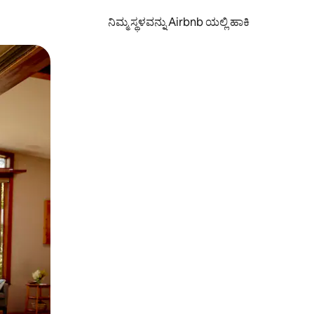
ನಿಮ್ಮ ಸ್ಥಳವನ್ನು Airbnb ಯಲ್ಲಿ ಹಾಕಿ