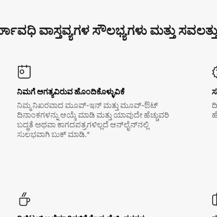
್ಘಾವಧಿ ವಾಸ್ತವ್ಯಗಳ ಸೌಲಭ್ಯಗಳು ಮತ್ತು ಸವಲತ್ತ
ನಿಮಗೆ ಅಗತ್ಯವಿರುವ ಹೊಂದಿಕೊಳ್ಳುವಿಕೆ
ಸ
ನಿಮ್ಮ ನಿಖರವಾದ ಮೂವ್-ಇನ್ ಮತ್ತು ಮೂವ್-ಔಟ್
ದ
ದಿನಾಂಕಗಳನ್ನು ಆಯ್ಕೆ ಮಾಡಿ ಮತ್ತು ಯಾವುದೇ ಹೆಚ್ಚುವರಿ
ಹ
ಬದ್ಧತೆ ಅಥವಾ ಕಾಗದಪತ್ರಗಳಿಲ್ಲದೆ ಆನ್‌ಲೈನ್‌ನಲ್ಲಿ
ಸುಲಭವಾಗಿ ಬುಕ್ ಮಾಡಿ.*