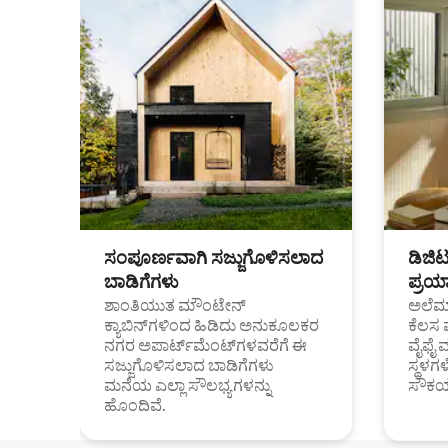
ಸಂಪೂರ್ಣವಾಗಿ ಸಜ್ಜುಗೊಳಿಸಲಾದ
ಡಿಜಿ
ಬಾಡಿಗೆಗಳು
ಪ್ರಯಾ
ಶಾಂತಿಯುತ ಮೌಂಟೇನ್
ಅಲೆಮಾ
ಕ್ಯಾಬಿನ್‌ಗಳಿಂದ ಹಿಡಿದು ಅನುಕೂಲಕರ
ಕೆಲಸ 
ನಗರ ಅಪಾರ್ಟ್‌ಮೆಂಟ್‌ಗಳವರೆಗೆ ಈ
ವೈಫೈ 
ಸಜ್ಜುಗೊಳಿಸಲಾದ ಬಾಡಿಗೆಗಳು
ಸ್ಥಳ
ಮನೆಯ ಎಲ್ಲಾ ಸೌಲಭ್ಯಗಳನ್ನು
ಸೌಕರ
ಹೊಂದಿವೆ.