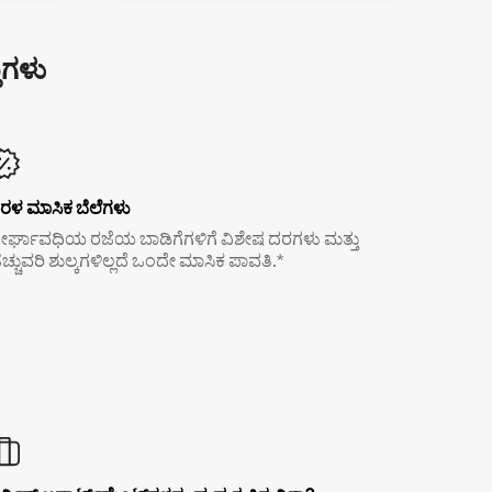
ುಗಳು
ರಳ ಮಾಸಿಕ ಬೆಲೆಗಳು
ೀರ್ಘಾವಧಿಯ ರಜೆಯ ಬಾಡಿಗೆಗಳಿಗೆ ವಿಶೇಷ ದರಗಳು ಮತ್ತು
ೆಚ್ಚುವರಿ ಶುಲ್ಕಗಳಿಲ್ಲದೆ ಒಂದೇ ಮಾಸಿಕ ಪಾವತಿ.*