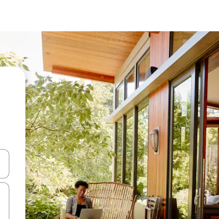
ಂದಿಗೆ ನ್ಯಾವಿಗೇಟ್ ಮಾಡಿ ಅಥವಾ ಸ್ಪರ್ಶ ಅಥವಾ ಸ್ವೈಪ್ ಗೆಸ್ಚರ್‌ಗಳ ಮೂಲಕ ಅನ್ವೇಷಿಸಿ.