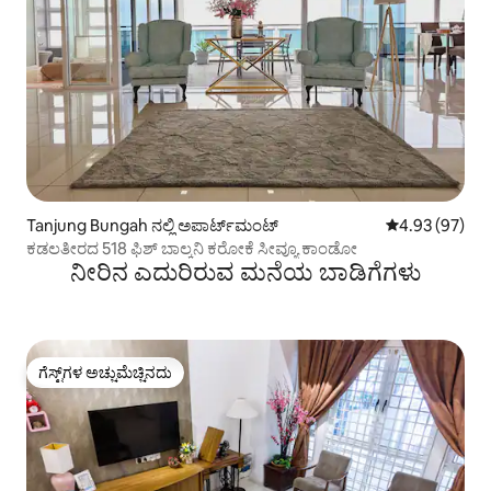
Tanjung Bungah ನಲ್ಲಿ ಅಪಾರ್ಟ್‌ಮಂಟ್
5 ರಲ್ಲಿ 4.93 ಸರ
4.93 (97)
ಕಡಲತೀರದ 518 ಫಿಶ್ ಬಾಲ್ಕನಿ ಕರೋಕೆ ಸೀವ್ಯೂ ಕಾಂಡೋ
ನೀರಿನ ಎದುರಿರುವ ಮನೆಯ ಬಾಡಿಗೆಗಳು
ಗೆಸ್ಟ್‌ಗಳ ಅಚ್ಚುಮೆಚ್ಚಿನದು
ಗೆಸ್ಟ್‌ಗಳ ಅಚ್ಚುಮೆಚ್ಚಿನದು