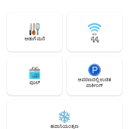
ಪ್ರಯಾಣವನ್ನು ಪ್ರಾರಂಭಿಸಲು ಅಗತ್ಯವಿರುವ
.ಮೀ ದೂರದಲ್ಲಿ, ವ್ಯಾಪಕ
ವಿಶ್ರಾಂತಿಯ ಸ್ಥಳವನ್ನು ನಮ್ಮ ಸ್ಟುಡಿಯೋ ಒದಗಿಸುತ್ತದೆ.
ಸ್ಥಳೀಯ ತಿನಿಸುಗಳು, ಸ್ಟಾ
ಅತ್ಯುತ್ತಮ ಸ್ಥಳ ಮತ್ತು ಸ್ವಚ್ಛತೆಗಾಗಿ ಬುಕ್ ಮಾಡಿ—
ಎಲೆವೆನ್, ಕೈಗೆಟುಕುವ 
ಹಣದಿಂದ ನಿಜವಾಗಿಯೂ ಖರೀದಿಸಲು ಸಾಧ್ಯವಿಲ್ಲದ
ಹೆಚ್ಚಿನದನ್ನು ಪಡೆಯಿರಿ.
ಶಾಂತಿಯುತ ನವೀಕರಣಕ್ಕಾಗಿ ವಾಸ್ತವ್ಯ ಮಾಡಿ. 🌿 *
ಪಾರ್ಕ್‌ಗೆ 10 ನಿಮಿಷಗಳ ಡ
ಪ್ರಶ್ನೆಗಳನ್ನು ಕೇಳಿ. ಗೆಸ್ಟ್‌ಗಳು ನಿಯಮಗಳು, ಸ್ಥಳಕ್ಕೆ
ಹೆರಿಟೇಜ್‌ಗೆ/ಅಲ್ಲಿಂದ 2
ಒಪ್ಪಿದರೆ ಮತ್ತು ಎಲ್ಲಾ ಫೋಟೋಗಳನ್ನು ವೀಕ್ಷಿಸಿದ್ದರೆ
ಸ್ಟ್ರೈಟ್ ಕ್ವೇ, ಲೋಟಸ್ 
ಅಡುಗೆ ಮನೆ
ವೈಫೈ
ಮಾತ್ರ ಬುಕ್ ಮಾಡಿ.
ನಿಮಿಷಗಳ ಡ್ರೈವ್
ಆವರಣದಲ್ಲಿ ಉಚಿತ
ಪೂಲ್
ಪಾರ್ಕಿಂಗ್
ಹವಾನಿಯಂತ್ರಣ