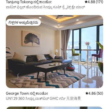
Tanjung Tokong ನಲ್ಲಿ ಕಾಂಡೋ
5 ರಲ್ಲಿ 4.88 ಸರಾ
4.88 (171)
ವಾಟರ್ ಫಿಲ್ಟರ್ ಹೊಂದಿರುವ ಸೀವ್ಯೂ ಸೂಟ್ ಸ್ಟ್ರೈಟ್ಸ್ ಕ್ವೇ ಮಾಲ್
ಗೆಸ್ಟ್‌ಗಳ ಅಚ್ಚುಮೆಚ್ಚಿನದು
ಗೆಸ್ಟ್‌ಗಳ ಅಚ್ಚುಮೆಚ್ಚಿನದು
George Town ನಲ್ಲಿ ಕಾಂಡೋ
5 ರಲ್ಲಿ 4.86 ಸರ
4.86 (50)
UN1 29 360 ಸೀವ್ಯೂ ಬಾತ್‌ಟಬ್ GMC ಗರ್ನಿ 无敌海景