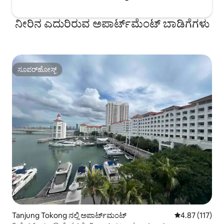
ನೀರಿನ ಎದುರಿರುವ ಅಪಾರ್ಟ್‌ಮೆಂಟ್ ಬಾಡಿಗೆಗಳು
ಸೂಪರ್‌ಹೋಸ್ಟ್
ಸೂಪರ್‌ಹೋಸ್ಟ್
Tanjung Tokong ನಲ್ಲಿ ಅಪಾರ್ಟ್‌ಮಂಟ್
5 ರಲ್ಲಿ 4.87 ಸರಾ
4.87 (117)