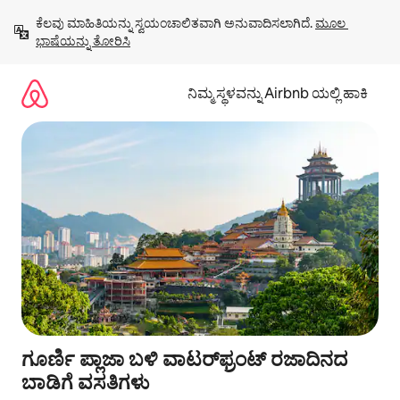
ವಿಷಯಕ್ಕೆ
ಕೆಲವು ಮಾಹಿತಿಯನ್ನು ಸ್ವಯಂಚಾಲಿತವಾಗಿ ಅನುವಾದಿಸಲಾಗಿದೆ. 
ಮೂಲ 
ಹೋಗಿ
ಭಾಷೆಯನ್ನು ತೋರಿಸಿ
ನಿಮ್ಮ ಸ್ಥಳವನ್ನು Airbnb ಯಲ್ಲಿ ಹಾಕಿ
ಗೂರ್ಣಿ ಪ್ಲಾಜಾ ಬಳಿ ವಾಟರ್‌ಫ್ರಂಟ್ ರಜಾದಿನದ
ಬಾಡಿಗೆ ವಸತಿಗಳು