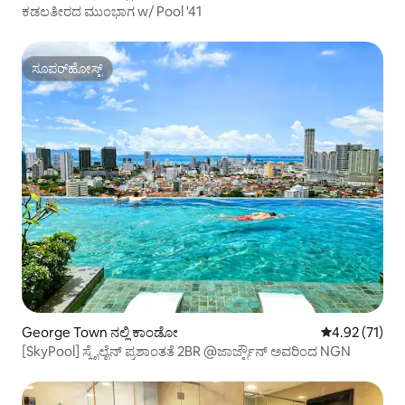
ಕಡಲತೀರದ ಮುಂಭಾಗ w/ Pool '41
ಸೂಪರ್‌ಹೋಸ್ಟ್
ಸೂಪರ್‌ಹೋಸ್ಟ್
George Town ನಲ್ಲಿ ಕಾಂಡೋ
5 ರಲ್ಲಿ 4.92 ಸರ
4.92 (71)
[SkyPool] ಸ್ಕೈಲೈನ್ ಪ್ರಶಾಂತತೆ 2BR @ಜಾರ್ಜ್ಟೌನ್ ಅವರಿಂದ NGN