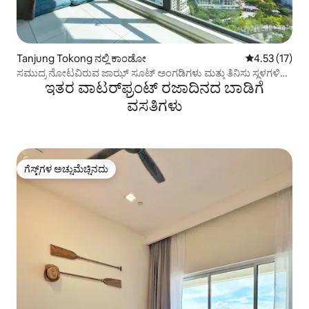
Tanjung Tokong ನಲ್ಲಿ ಕಾಂಡೋ
5 ರಲ್ಲಿ 4.53 ಸರ
4.53 (17)
ಸಮುದ್ರ ನೋಟವಿರುವ ಜಾಝ್ ಸೂಟ್ ಅಂಗಡಿಗಳು ಮತ್ತು ತಿನಿಸು ಸ್ಥಳಗಳಿಗೆ
ಇತರ ವಾಟರ್‌ಫ್ರಂಟ್ ರಜಾದಿನದ ಬಾಡಿಗೆ
ನಡಿಗೆ ದೂರವಿದೆ ವೈ-ಫೈ
ವಸತಿಗಳು
ಗೆಸ್ಟ್‌ಗಳ ಅಚ್ಚುಮೆಚ್ಚಿನದು
ಗೆಸ್ಟ್‌ಗಳ ಅಚ್ಚುಮೆಚ್ಚಿನದು