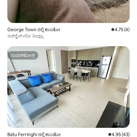
George Town ನಲ್ಲಿ ಕಾಂಡೋ
5 ರಲ್ಲಿ 4.75 
4.75 (4)
ಸನ್‌ರೈಸ್ ಗರ್ನಿ ಸೀವ್ಯೂ
ಸೂಪರ್‌ಹೋಸ್ಟ್
ಸೂಪರ್‌ಹೋಸ್ಟ್
Batu Ferringhi ನಲ್ಲಿ ಕಾಂಡೋ
5 ರಲ್ಲಿ 4.95 ಸರ
4.95 (43)