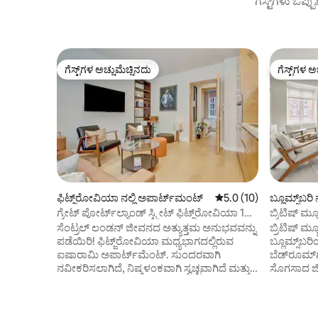
ಗೆಸ್ಟ್‌ಗಳು ಒಪ್ಪ
ಗೆಸ್ಟ್‌ಗಳ ಅಚ್ಚುಮೆಚ್ಚಿನದು
ಗೆಸ್ಟ್‌ಗಳ ಅ
ಗೆಸ್ಟ್‌ಗಳ ಅಚ್ಚುಮೆಚ್ಚಿನದು
ಗೆಸ್ಟ್‌ಗಳ ಅ
ಫಿಟ್ಜ್‌ರೋವಿಯಾ ನಲ್ಲಿ ಅಪಾರ್ಟ್‌ಮಂಟ್
5 ರಲ್ಲಿ 5.0 ಸರಾಸರಿ ರೇಟಿ
5.0 (10)
ಬ್ಲೂಮ್ಸ್‌ಬರ
ಗ್ರೇಟ್ ಪೋರ್ಟ್‌ಲ್ಯಾಂಡ್ ಸ್ಟ್ರೀಟ್ ಫಿಟ್ಜ್‌ರೋವಿಯಾ 1ನೇ
ಬ್ರಿಟಿಷ್ ಮ್
ಮಹಡಿ ಲಕ್ಸ್ ಅಪಾರ್ಟ್‌ಮೆಂಟ್
ಲಂಡನ್‌ನಲ್ಲ
ಸೆಂಟ್ರಲ್ ಲಂಡನ್ ಜೀವನದ ಅತ್ಯುತ್ತಮ ಅನುಭವವನ್ನು
ಬ್ರಿಟಿಷ್ ಮ್
ಪಡೆಯಿರಿ! ಫಿಟ್ಜ್‌ರೋವಿಯಾ ಮಧ್ಯಭಾಗದಲ್ಲಿರುವ
ಬ್ಲೂಮ್ಸ್‌ಬ
ಐಷಾರಾಮಿ ಅಪಾರ್ಟ್‌ಮೆಂಟ್. ಸುಂದರವಾಗಿ
ಬೆಡ್‌ರೂಮ್‌ಗ
ನವೀಕರಿಸಲಾಗಿದೆ, ನಿಷ್ಕಳಂಕವಾಗಿ ಸ್ವಚ್ಛವಾಗಿದೆ ಮತ್ತು
ಸೊಗಸಾದ ಜೀ
ಅತ್ಯುತ್ತಮ ಆರಾಮ ಮತ್ತು ಅನುಕೂಲತೆಯನ್ನು
ಜಾಗವು ಎರ
ನೀಡುತ್ತದೆ. ಅತ್ಯಂತ ಆರಾಮದಾಯಕ UK ಕಿಂಗ್-ಸೈಜ್
ಒಂದು ಸ್ನೇಹ
ಬೆಡ್, ಸ್ಮಾರ್ಟ್ ಟಿವಿ, ವೇಗದ ಇಂಟರ್ನೆಟ್. ಸಾಕಷ್ಟು
ಸೌಕರ್ಯಗಳನ