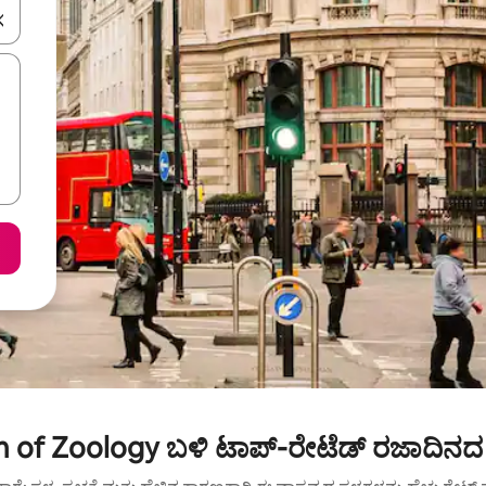
ಂದಿಗೆ ನ್ಯಾವಿಗೇಟ್ ಮಾಡಿ ಅಥವಾ ಸ್ಪರ್ಶ ಅಥವಾ ಸ್ವೈಪ್ ಗೆಸ್ಚರ್‌ಗಳ ಮೂಲಕ ಅನ್ವೇಷಿಸಿ.
of Zoology ಬಳಿ ಟಾಪ್-ರೇಟೆಡ್ ರಜಾದಿನದ 