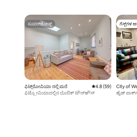
ಸೂಪರ್‌ಹೋಸ್ಟ್
ಗೆಸ್ಟ್‌ಗಳ ಅ
ಸೂಪರ್‌ಹೋಸ್ಟ್
ಗೆಸ್ಟ್‌ಗಳ ಅ
ಫಿಟ್ಜ್‌ರೋವಿಯಾ ನಲ್ಲಿ ಮನೆ
5 ರಲ್ಲಿ 4.8 ಸರಾಸರಿ ರೇಟಿಂ
4.8 (59)
City of We
ಫಿಟ್ಜ್ರೋವಿಯಾದಲ್ಲಿನ ಬೊಟಿಕ್ ಟೌನ್‌ಹೌಸ್
ಹೈಡ್ ಪಾರ್ಕ