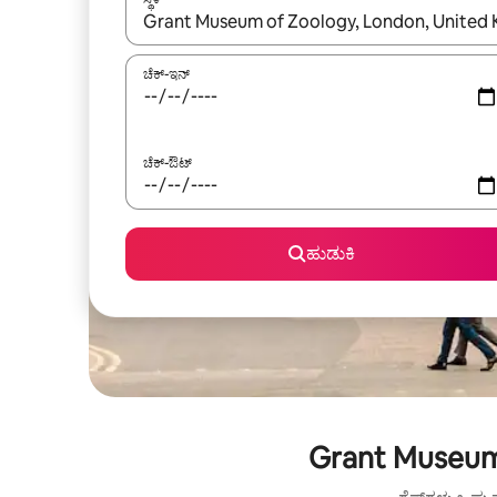
ಫಲಿತಾಂಶಗಳು ಲಭ್ಯವಿರುವಾಗ, ಅಪ್ ಮತ್ತು ಡೌನ್ ಬಾಣದ ಕೀಲಿಗಳೊ
ಚೆಕ್-ಇನ್
ಚೆಕ್-ಔಟ್
ಹುಡುಕಿ
Grant Museum 