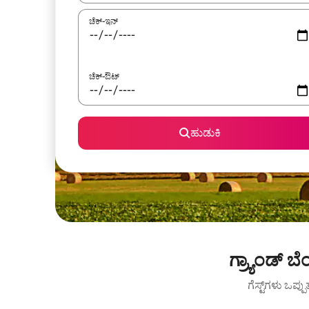
ಚೆಕ್-ಇನ್
ಚೆಕ್-ಔಟ್
ಹುಡುಕಿ
ಗ್ರ್ಯಾಂಡ್ 
ಗೆಸ್ಟ್‌ಗಳು ಒಪ್ಪ