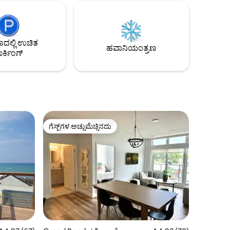
ಟೇಬಲ್‌ವರೆಗೆ ಮಾಡಲು ಸಾಕಷ್ಟಿದೆ. ಪ್ರತಿ ಕಿಟಕಿಯಲ್ಲಿ
 ಆನಂದಿಸಿ!
30 ಅಡಿ ಸೀಲಿಂಗ್‌ಗಳು ಮತ್ತು ಸರೋವರದ
ೇಜ್
ಸೂರ್ಯಾಸ್ತದ ವೀಕ್ಷಣೆಗಳು ಕ್ಯಾಮ್ಲಾಚೆ ಲ್ಯಾಂಬ್ಟನ್ ತೀರ
ಪ್ರದೇಶದಲ್ಲಿನ ಅತ್ಯುತ್ತಮ ಕಾಟೇಜ್ ಏಕೆ ಎಂದು ನಿಮಗೆ
ಲ್ಲಿ ಉಚಿತ
ತಿಳಿಯುತ್ತದೆ!
ಹವಾನಿಯಂತ್ರಣ
ರ್ಕಿಂಗ್
ಗೆಸ್ಟ್‌ಗಳ ಅಚ್ಚುಮೆಚ್ಚಿನದು
ಗೆಸ್ಟ್‌ಗಳ ಅಚ್ಚುಮೆಚ್ಚಿನದು