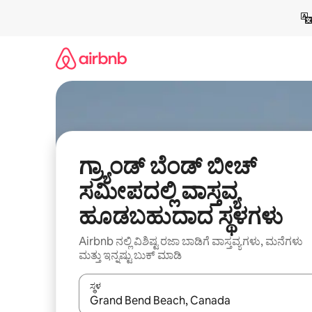
ವಿಷಯಕ್ಕೆ
ಹೋಗಿ
ಗ್ರ್ಯಾಂಡ್ ಬೆಂಡ್ ಬೀಚ್
ಸಮೀಪದಲ್ಲಿ ವಾಸ್ತವ್ಯ
ಹೂಡಬಹುದಾದ ಸ್ಥಳಗಳು
Airbnb ನಲ್ಲಿ ವಿಶಿಷ್ಟ ರಜಾ ಬಾಡಿಗೆ ವಾಸ್ತವ್ಯಗಳು, ಮನೆಗಳು
ಮತ್ತು ಇನ್ನಷ್ಟು ಬುಕ್ ಮಾಡಿ
ಸ್ಥಳ
ಫಲಿತಾಂಶಗಳು ಲಭ್ಯವಿರುವಾಗ, ಅಪ್ ಮತ್ತು ಡೌನ್ ಬಾಣದ ಕೀಲಿಗಳೊ