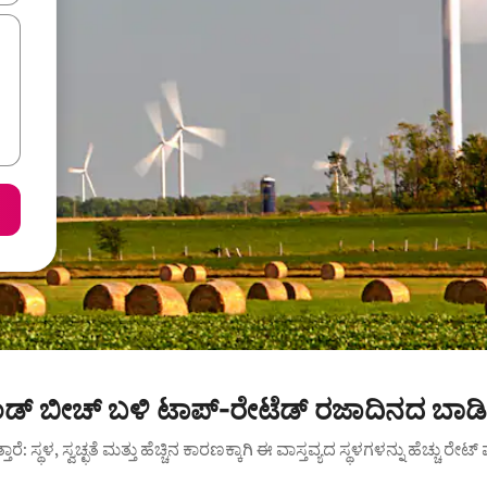
ಬೆಂಡ್ ಬೀಚ್ ಬಳಿ ಟಾಪ್-ರೇಟೆಡ್ ರಜಾದಿನದ ಬಾಡ
ುತ್ತಾರೆ: ಸ್ಥಳ, ಸ್ವಚ್ಛತೆ ಮತ್ತು ಹೆಚ್ಚಿನ ಕಾರಣಕ್ಕಾಗಿ ಈ ವಾಸ್ತವ್ಯದ ಸ್ಥಳಗಳನ್ನು ಹೆಚ್ಚು ರೇ