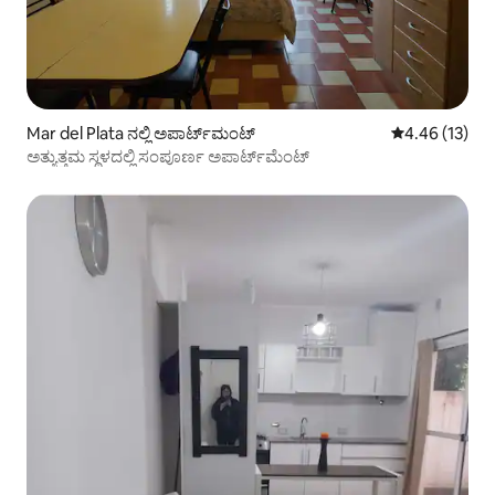
Mar del Plata ನಲ್ಲಿ ಅಪಾರ್ಟ್‌ಮಂಟ್
5 ರಲ್ಲಿ 4.46 ಸರ
4.46 (13)
ಅತ್ಯುತ್ತಮ ಸ್ಥಳದಲ್ಲಿ ಸಂಪೂರ್ಣ ಅಪಾರ್ಟ್‌ಮೆಂಟ್