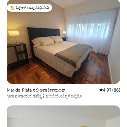
ಗೆಸ್ಟ್‌ಗಳ ಅಚ್ಚುಮೆಚ್ಚಿನದು
ಗೆಸ್ಟ್‌ಗಳಿಗೆ ಅತಿ ಹೆಚ್ಚು ಅಚ್ಚುಮೆಚ್ಚಿನದು
Mar del Plata ನಲ್ಲಿ ಅಪಾರ್ಟ್‌ಮಂಟ್
5 ರಲ್ಲಿ 4.97 ಸರ
4.97 (86)
ಆರಾಮದಾಯಕ ಡೆಪ್ಟೊ 2 ಆಂಬಿಯೆಂಟ್ಸ್ ಸೆಂಟ್ರಿಕೊ