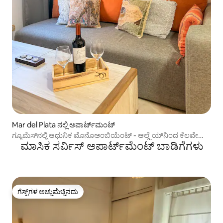
Mar del Plata ನಲ್ಲಿ ಅಪಾರ್ಟ್‌ಮಂಟ್
ಗ್ಯೂಮೆಸ್‌ನಲ್ಲಿ ಆಧುನಿಕ ಮೊನೊಅಂಬಿಯೆಂಟ್ - ಆಲ್ಡ್ರೆಯ್‌ನಿಂದ ಕೆಲವೇ
ಮಾಸಿಕ ಸರ್ವಿಸ್ ಅಪಾರ್ಟ್‌ಮೆಂಟ್ ಬಾಡಿಗೆಗಳು
ಹೆಜ್ಜೆಗಳು
ಗೆಸ್ಟ್‌ಗಳ ಅಚ್ಚುಮೆಚ್ಚಿನದು
ಗೆಸ್ಟ್‌ಗಳ ಅಚ್ಚುಮೆಚ್ಚಿನದು