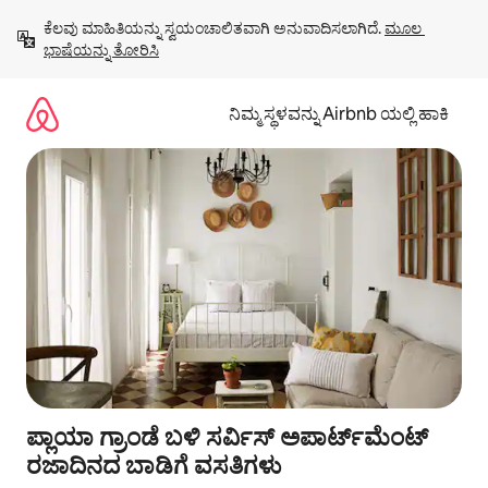
ವಿಷಯಕ್ಕೆ
ಕೆಲವು ಮಾಹಿತಿಯನ್ನು ಸ್ವಯಂಚಾಲಿತವಾಗಿ ಅನುವಾದಿಸಲಾಗಿದೆ. 
ಮೂಲ 
ಹೋಗಿ
ಭಾಷೆಯನ್ನು ತೋರಿಸಿ
ನಿಮ್ಮ ಸ್ಥಳವನ್ನು Airbnb ಯಲ್ಲಿ ಹಾಕಿ
ಪ್ಲಾಯಾ ಗ್ರಾಂಡೆ ಬಳಿ ಸರ್ವಿಸ್ ಅಪಾರ್ಟ್‌ಮೆಂಟ್
ರಜಾದಿನದ ಬಾಡಿಗೆ ವಸತಿಗಳು