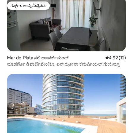
ಗೆಸ್ಟ್‌ಗಳ ಅಚ್ಚುಮೆಚ್ಚಿನದು
ಗೆಸ್ಟ್‌ಗಳ ಅಚ್ಚುಮೆಚ್ಚಿನದು
Mar del Plata ನಲ್ಲಿ ಅಪಾರ್ಟ್‌ಮಂಟ್
5 ರಲ್ಲಿ 4.92 ಸರ
4.92 (12)
ಮಾಡರ್ನೊ ಡಿಪಾರ್ಟೆಮೆಂಟೊ, ಎನ್ ಝೋನಾ ಕಮರ್ಷಿಯಲ್ ಗುಯೆಮ್ಸ್