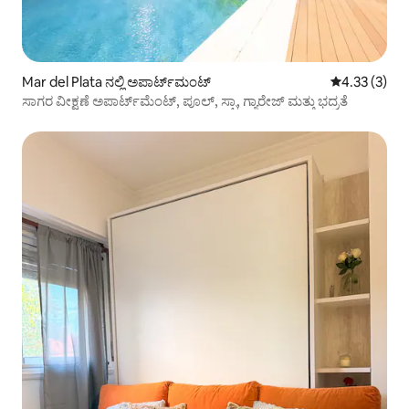
Mar del Plata ನಲ್ಲಿ ಅಪಾರ್ಟ್‌ಮಂಟ್
5 ರಲ್ಲಿ 4.33 ಸ
4.33 (3)
ಸಾಗರ ವೀಕ್ಷಣೆ ಅಪಾರ್ಟ್‌ಮೆಂಟ್, ಪೂಲ್, ಸ್ಪಾ, ಗ್ಯಾರೇಜ್ ಮತ್ತು ಭದ್ರತೆ