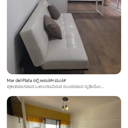
Mar del Plata ನಲ್ಲಿ ಅಪಾರ್ಟ್‌ಮಂಟ್
ಪ್ರಕಾಶಮಾನವಾದ ಒಳಾಂಗಣವಿರುವ ಸುಂದರವಾದ ಸ್ಟುಡಿಯೋ
ಅಪಾರ್ಟ್‌ಮೆಂಟ್