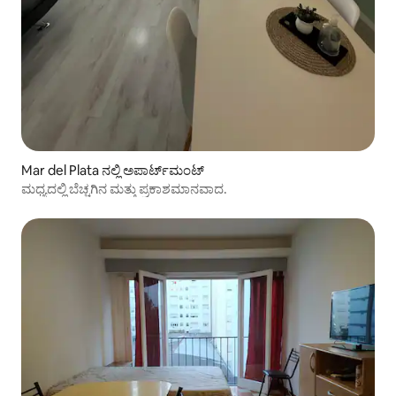
Mar del Plata ನಲ್ಲಿ ಅಪಾರ್ಟ್‌ಮಂಟ್
ಮಧ್ಯದಲ್ಲಿ ಬೆಚ್ಚಗಿನ ಮತ್ತು ಪ್ರಕಾಶಮಾನವಾದ.