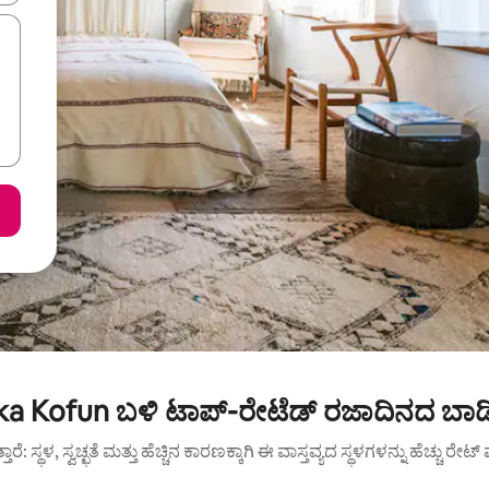
ka Kofun ಬಳಿ ಟಾಪ್-ರೇಟೆಡ್ ರಜಾದಿನದ ಬಾಡಿ
ುತ್ತಾರೆ: ಸ್ಥಳ, ಸ್ವಚ್ಛತೆ ಮತ್ತು ಹೆಚ್ಚಿನ ಕಾರಣಕ್ಕಾಗಿ ಈ ವಾಸ್ತವ್ಯದ ಸ್ಥಳಗಳನ್ನು ಹೆಚ್ಚು ರೇ