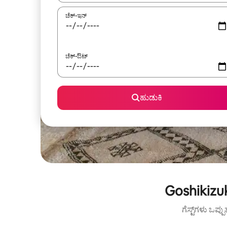
ಚೆಕ್-ಇನ್
ಚೆಕ್-ಔಟ್
ಹುಡುಕಿ
Goshikizu
ಗೆಸ್ಟ್‌ಗಳು ಒಪ್ಪ