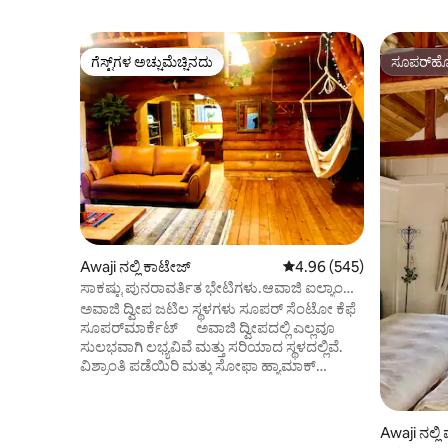
ಗೆಸ್ಟ್‌ಗಳ ಅಚ್ಚುಮೆಚ್ಚಿನದು
ಸೂಪರ್‌ಹೋ
ಗೆಸ್ಟ್‌ಗಳ ಅಚ್ಚುಮೆಚ್ಚಿನದು
ಸೂಪರ್‌ಹೋ
Awaji ನಲ್ಲಿ ಕಾಟೇಜ್
5 ರಲ್ಲಿ 4.96 ಸರಾಸರಿ ರೇಟಿಂಗ
4.96 (545)
ಸಾಕಷ್ಟು ಪುನರಾವರ್ತಿತ ಭೇಟಿಗಳು.ಆವಾಜಿ ಐಲ್ಯಾಂಡ್
ಸೂಪರ್ ಕ್ಯಾಬಿನ್ ಲಿಂಕನ್ ಕಂಟ್ರಿ ಹೌಸ್ ಸಾಕುಪ್ರಾಣಿ
ಅವಾಜಿ ದ್ವೀಪ ಜಟಿಲ ಸ್ಥಳಗಳು ಸೂಪರ್ ಸೆಂಟೋ ಕೆಫೆ
ಸ್ನೇಹಿ
ಸೂಪರ್‌ಮಾರ್ಕೆಟ್ ಅವಾಜಿ ದ್ವೀಪದಲ್ಲಿ ಎಲ್ಲವೂ
ಸುಲಭವಾಗಿ ಲಭ್ಯವಿವೆ ಮತ್ತು ಸರಿಯಾದ ಸ್ಥಳದಲ್ಲಿವೆ.
ವಿಶ್ರಾಂತಿ ಪಡೆಯಿರಿ ಮತ್ತು ಸೋಫಾ ಹ್ಯಾಮಾಕ್
ಕುರ್ಚಿಯಲ್ಲಿ ವಿಶ್ರಾಂತಿಯ ಸಮಯವನ್ನು ಆನಂದಿಸಿ.
ಮರದ ಡೆಕ್ ಕೂಡ ತುಂಬಾ ವಿಶಾಲವಾಗಿದೆ. ಬಿಸಿಲಿನ
ದಿನಗಳಲ್ಲಿ, ಮಳೆಗಾಲದ ದಿನಗಳಲ್ಲಿ ಇತ್ತೀಚಿನ
Awaji ನಲ್ಲಿ
ಉಪಕರಣಗಳೊಂದಿಗೆ ವಿಶಾಲವಾದ ಉದ್ಯಾನವನ್ನು