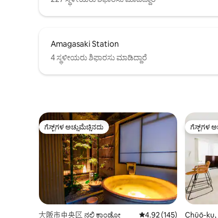
ಸಮಸ್ಯೆಗಳ ಕುರಿತು ಯಾವುದೇ ದೂರುಗಳನ್ನು
ಮನೆಯಲ್ಲ. ಗ
ಸಲ್ಲಿಸುವುದನ್ನು ದಯವಿಟ್ಟು ತಪ್ಪಿಸಿ.ಬೆಂಕಿಯನ್ನು
ಮರೆಯದಿರಿ
ಸುರಕ್ಷಿತವಾಗಿ ನಂದಿಸಬಹುದಾದವರು ಮಾತ್ರ
★ಮಕ್ಕಳ ದರ
ಸ್ಟೌವ್‌ಗಳನ್ನು ತರಬಹುದು (ಪೂರ್ವ ಸೂಚನೆ
ಉಚಿತವಾಗಿರು
ಅಗತ್ಯವಿದೆ)
Amagasaki Station
ಮಾಡಲು ಬಯಸಿ
ನಿರ್ವಹಿಸಲಾಗ
4 ಸ್ಥಳೀಯರು ಶಿಫಾರಸು ಮಾಡಿದ್ದಾರೆ
ಸಂಪರ್ಕಿಸಿ. ★ ಕೋಬ್‌ನಿಂದ ಕಾರಿನಲ್ಲಿ ಸುಮಾರು 40
ನಿಮಿಷಗಳು
ಪ್ರಯಾಣಿಕರು
ಕುಟುಂಬಗಳಿಗ
ಗೆಸ್ಟ್‌ಗಳ ಅಚ್ಚುಮೆಚ್ಚಿನದು
ಗೆಸ್ಟ್‌ಗಳ ಅ
ಗೆಸ್ಟ್‌ಗಳ ಅಚ್ಚುಮೆಚ್ಚಿನದು
ಗೆಸ್ಟ್‌ಗಳ ಅ
大阪市中央区 ನಲ್ಲಿ ಕಾಂಡೋ
5 ರಲ್ಲಿ 4.92 ಸರಾಸರಿ ರೇಟಿಂಗ
4.92 (145)
Chūō-ku, 