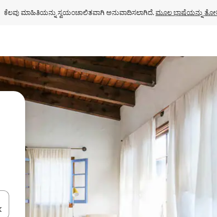
ಕೆಲವು ಮಾಹಿತಿಯನ್ನು ಸ್ವಯಂಚಾಲಿತವಾಗಿ ಅನುವಾದಿಸಲಾಗಿದೆ. 
ಮೂಲ ಭಾಷೆಯನ್ನು ತೋರ
ಂದಿಗೆ ನ್ಯಾವಿಗೇಟ್ ಮಾಡಿ ಅಥವಾ ಸ್ಪರ್ಶ ಅಥವಾ ಸ್ವೈಪ್ ಗೆಸ್ಚರ್‌ಗಳ ಮೂಲಕ ಅನ್ವೇಷಿಸಿ.