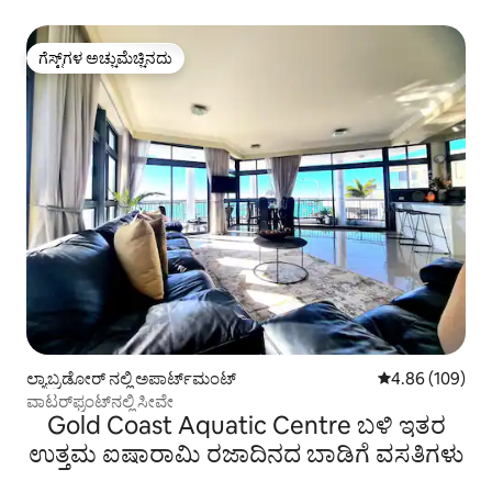
ಗೆಸ್ಟ್‌ಗಳ ಅಚ್ಚುಮೆಚ್ಚಿನದು
ಗೆಸ್ಟ್‌ಗಳ ಅಚ್ಚುಮೆಚ್ಚಿನದು
ಲ್ಯಾಬ್ರಡೋರ್ ನಲ್ಲಿ ಅಪಾರ್ಟ್‌ಮಂಟ್
5 ರಲ್ಲಿ 4.86 ಸರಾ
4.86 (109)
ವಾಟರ್‌ಫ್ರಂಟ್‌ನಲ್ಲಿ ಸೀವೇ
Gold Coast Aquatic Centre ಬಳಿ ಇತರ
ಉತ್ತಮ ಐಷಾರಾಮಿ ರಜಾದಿನದ ಬಾಡಿಗೆ ವಸತಿಗಳು