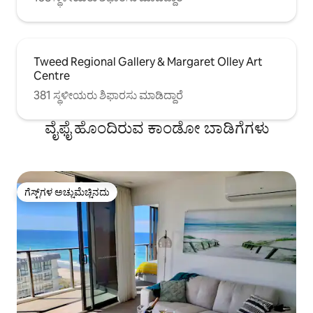
Tweed Regional Gallery & Margaret Olley Art
Centre
381 ಸ್ಥಳೀಯರು ಶಿಫಾರಸು ಮಾಡಿದ್ದಾರೆ
ವೈಫೈ ಹೊಂದಿರುವ ಕಾಂಡೋ ಬಾಡಿಗೆಗಳು
ಗೆಸ್ಟ್‌ಗಳ ಅಚ್ಚುಮೆಚ್ಚಿನದು
ಗೆಸ್ಟ್‌ಗಳ ಅಚ್ಚುಮೆಚ್ಚಿನದು