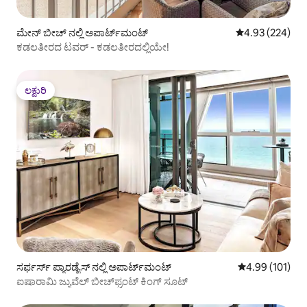
ಮೇನ್ ಬೀಚ್ ನಲ್ಲಿ ಅಪಾರ್ಟ್‌ಮಂಟ್
5 ರಲ್ಲಿ 4.93 ಸರಾ
4.93 (224)
ಕಡಲತೀರದ ಟವರ್ - ಕಡಲತೀರದಲ್ಲಿಯೇ!
ಲಕ್ಷುರಿ
ಲಕ್ಷುರಿ
ಸರ್ಫರ್ಸ್ ಪ್ಯಾರಡೈಸ್ ನಲ್ಲಿ ಅಪಾರ್ಟ್‌ಮಂಟ್
5 ರಲ್ಲಿ 4.99 ಸರಾ
4.99 (101)
ಐಷಾರಾಮಿ ಜ್ಯುವೆಲ್ ಬೀಚ್‌ಫ್ರಂಟ್ ಕಿಂಗ್ ಸೂಟ್