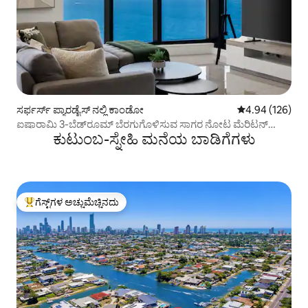
ಸರ್ಫರ್ಸ್ ಪ್ಯಾರಡೈಸ್ ನಲ್ಲಿ ಕಾಂಡೋ
5 ರಲ್ಲಿ 4.94 ಸರಾ
4.94 (126)
ಐಷಾರಾಮಿ 3-ಬೆಡ್‌ರೂಮ್ ಬೆರಗುಗೊಳಿಸುವ ಸಾಗರ ನೋಟ ಮೆರಿಟನ್
ಕುಟುಂಬ-ಸ್ನೇಹಿ ಮನೆಯ ಬಾಡಿಗೆಗಳು
ಕಾಂಡೋ
ಗೆಸ್ಟ್‌ಗಳ ಅಚ್ಚುಮೆಚ್ಚಿನದು
ಗೆಸ್ಟ್‌ಗಳಿಗೆ ಅತಿ ಹೆಚ್ಚು ಅಚ್ಚುಮೆಚ್ಚಿನದು