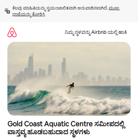
ವಿಷಯಕ್ಕೆ
ಕೆಲವು ಮಾಹಿತಿಯನ್ನು ಸ್ವಯಂಚಾಲಿತವಾಗಿ ಅನುವಾದಿಸಲಾಗಿದೆ. 
ಮೂಲ 
ಹೋಗಿ
ಭಾಷೆಯನ್ನು ತೋರಿಸಿ
ನಿಮ್ಮ ಸ್ಥಳವನ್ನು Airbnb ಯಲ್ಲಿ ಹಾಕಿ
Gold Coast Aquatic Centre ಸಮೀಪದಲ್ಲಿ
ವಾಸ್ತವ್ಯ ಹೂಡಬಹುದಾದ ಸ್ಥಳಗಳು