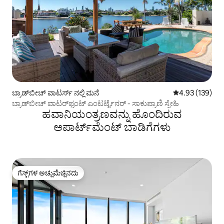
ಬ್ರಾಡ್‌ಬೀಚ್ ವಾಟರ್ಸ್ ನಲ್ಲಿ ಮನೆ
5 ರಲ್ಲಿ 4.93 ಸರಾ
4.93 (139)
ಬ್ರಾಡ್‌ಬೀಚ್ ವಾಟರ್‌ಫ್ರಂಟ್ ಎಂಟರ್ಟೈನರ್ - ಸಾಕುಪ್ರಾಣಿ ಸ್ನೇಹಿ
ಹವಾನಿಯಂತ್ರಣವನ್ನು ಹೊಂದಿರುವ
ಅಪಾರ್ಟ್‌ಮೆಂಟ್‌ ಬಾಡಿಗೆಗಳು
ಗೆಸ್ಟ್‌ಗಳ ಅಚ್ಚುಮೆಚ್ಚಿನದು
ಗೆಸ್ಟ್‌ಗಳ ಅಚ್ಚುಮೆಚ್ಚಿನದು