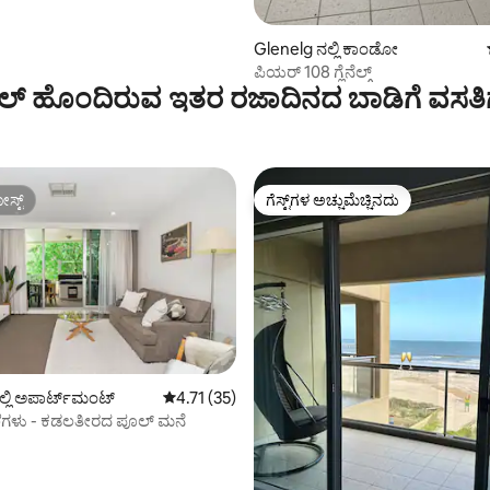
Glenelg ನಲ್ಲಿ ಕಾಂಡೋ
ಪಿಯರ್ 108 ಗ್ಲೆನೆಲ್ಗ್
ಲ್‌ ಹೊಂದಿರುವ ಇತರ ರಜಾದಿನದ ಬಾಡಿಗೆ ವಸತಿ
ಸ್ಟ್
ಗೆಸ್ಟ್‌ಗಳ ಅಚ್ಚುಮೆಚ್ಚಿನದು
ಸ್ಟ್
ಗೆಸ್ಟ್‌ಗಳ ಅಚ್ಚುಮೆಚ್ಚಿನದು
ಗ್, 67 ವಿಮರ್ಶೆಗಳು
್ಲಿ ಅಪಾರ್ಟ್‌ಮಂಟ್
5 ರಲ್ಲಿ 4.71 ಸರಾಸರಿ ರೇಟಿಂಗ್, 35 ವಿಮರ್ಶೆಗಳು
4.71 (35)
ಅಲೆಗಳು - ಕಡಲತೀರದ ಪೂಲ್ ಮನೆ