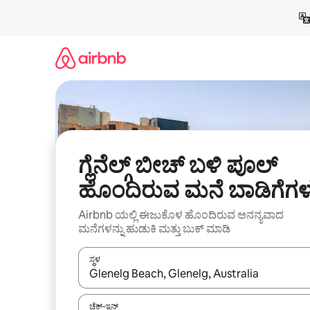
ವಿಷಯಕ್ಕೆ
ಹೋಗಿ
ಗ್ಲೆನೆಲ್ಗ್ ಬೀಚ್ ಬಳಿ ಪೂಲ್
ಹೊಂದಿರುವ ಮನೆ ಬಾಡಿಗೆಗಳ
Airbnb ಯಲ್ಲಿ ಈಜುಕೊಳ ಹೊಂದಿರುವ ಅನನ್ಯವಾದ
ಮನೆಗಳನ್ನು ಹುಡುಕಿ ಮತ್ತು ಬುಕ್ ಮಾಡಿ
ಸ್ಥಳ
ಫಲಿತಾಂಶಗಳು ಲಭ್ಯವಿರುವಾಗ, ಅಪ್ ಮತ್ತು ಡೌನ್ ಬಾಣದ ಕೀಲಿಗಳೊ
ಚೆಕ್-ಇನ್