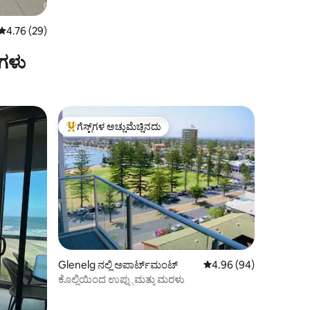
5 ರಲ್ಲಿ 4.76 ಸರಾಸರಿ ರೇಟಿಂಗ್, 29 ವಿಮರ್ಶೆಗಳು
4.76 (29)
ಗಳು
ಗೆಸ್ಟ್‌ಗಳ ಅಚ್ಚುಮೆಚ್ಚಿನದು
ಗೆಸ್ಟ್‌ಗಳಿಗೆ ಅತಿ ಹೆಚ್ಚು ಅಚ್ಚುಮೆಚ್ಚಿನದು
Glenelg ನಲ್ಲಿ ಅಪಾರ್ಟ್‌ಮಂಟ್
5 ರಲ್ಲಿ 4.96 ಸರಾಸರಿ ರೇಟಿ
4.96 (94)
ಕೊಲ್ಲಿಯಿಂದ ಉಪ್ಪು ಮತ್ತು ಮರಳು