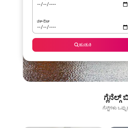
ಚೆಕ್-ಔಟ್
ಹುಡುಕಿ
ಗ್ಲೆನೆಲ
ಗೆಸ್ಟ್‌ಗಳು ಒಪ್ಪ