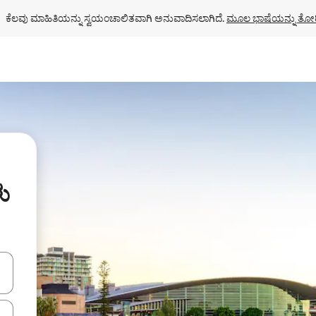
ಕೆಲವು ಮಾಹಿತಿಯನ್ನು ಸ್ವಯಂಚಾಲಿತವಾಗಿ ಅನುವಾದಿಸಲಾಗಿದೆ. 
ಮೂಲ ಭಾಷೆಯನ್ನು ತೋರ
ು
ಂದಿಗೆ ನ್ಯಾವಿಗೇಟ್ ಮಾಡಿ ಅಥವಾ ಸ್ಪರ್ಶ ಅಥವಾ ಸ್ವೈಪ್ ಗೆಸ್ಚರ್‌ಗಳ ಮೂಲಕ ಅನ್ವೇಷಿಸಿ.