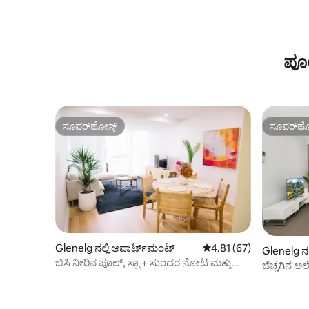
ಪೂ
ಸೂಪರ್‌ಹೋಸ್ಟ್
ಸೂಪರ್‌ಹೋ
ಸೂಪರ್‌ಹೋಸ್ಟ್
ಸೂಪರ್‌ಹೋ
Glenelg ನಲ್ಲಿ ಅಪಾರ್ಟ್‌ಮಂಟ್
5 ರಲ್ಲಿ 4.81 ಸರಾಸರಿ ರೇಟಿಂ
4.81 (67)
Glenelg ನಲ
ಬಿಸಿ ನೀರಿನ ಪೂಲ್, ಸ್ಪಾ + ಸುಂದರ ನೋಟ ಮತ್ತು
ಬೆಚ್ಚಗಿನ 
ಹತ್ತಿರದಲ್ಲೇ ಬೀಚ್