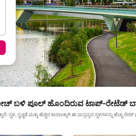
್ಗ್ ಬೀಚ್ ಬಳಿ ಪೂಲ್ ಹೊಂದಿರುವ ಟಾಪ್-ರೇಟೆಡ್ ಬ
ುತ್ತಾರೆ: ಸ್ಥಳ, ಸ್ವಚ್ಛತೆ ಮತ್ತು ಹೆಚ್ಚಿನ ಕಾರಣಕ್ಕಾಗಿ ಈ ವಾಸ್ತವ್ಯದ ಸ್ಥಳಗಳನ್ನು ಹೆಚ್ಚು ರೇ