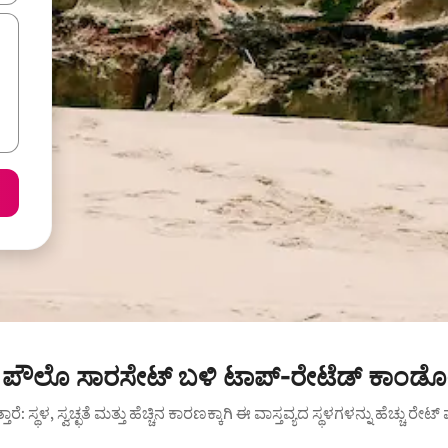
ೋ ಪೌಲೊ ಸಾರಸೇಟ್ ಬಳಿ ಟಾಪ್-ರೇಟೆಡ್ ಕಾಂಡೋ
ುತ್ತಾರೆ: ಸ್ಥಳ, ಸ್ವಚ್ಛತೆ ಮತ್ತು ಹೆಚ್ಚಿನ ಕಾರಣಕ್ಕಾಗಿ ಈ ವಾಸ್ತವ್ಯದ ಸ್ಥಳಗಳನ್ನು ಹೆಚ್ಚು ರೇ