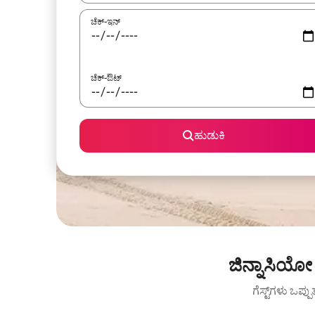
ಚೆಕ್-ಇನ್
ಚೆಕ್-ಔಟ್
ಹುಡುಕಿ
ಜಿನ್ನಾಸಿಯ
ಗೆಸ್ಟ್‌ಗಳು ಒಪ್ಪ