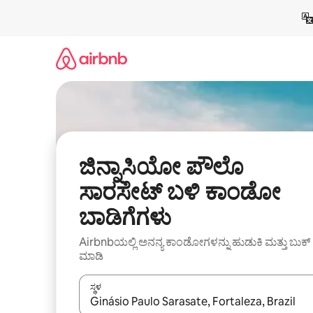
ವಿಷಯಕ್ಕೆ
ಹೋಗಿ
ಜಿನ್ನಾಸಿಯೋ ಪೌಲೊ
ಸಾರಸೇಟ್ ಬಳಿ ಕಾಂಡೋ
ಬಾಡಿಗೆಗಳು
Airbnbಯಲ್ಲಿ ಅನನ್ಯ ಕಾಂಡೋಗಳನ್ನು ಹುಡುಕಿ ಮತ್ತು ಬುಕ್
ಮಾಡಿ
ಸ್ಥಳ
ಫಲಿತಾಂಶಗಳು ಲಭ್ಯವಿರುವಾಗ, ಅಪ್ ಮತ್ತು ಡೌನ್ ಬಾಣದ ಕೀಲಿಗಳೊ