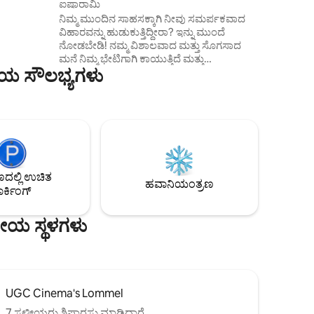
ಐಷಾರಾಮಿ
ನಿಮ್ಮ ಮುಂದಿನ ಸಾಹಸಕ್ಕಾಗಿ ನೀವು ಸಮರ್ಪಕವಾದ
ವಿಹಾರವನ್ನು ಹುಡುಕುತ್ತಿದ್ದೀರಾ? ಇನ್ನು ಮುಂದೆ
 ನಿಮಿಷಗಳ
ನೋಡಬೇಡಿ! ನಮ್ಮ ವಿಶಾಲವಾದ ಮತ್ತು ಸೊಗಸಾದ
ಮನೆ ನಿಮ್ಮ ಭೇಟಿಗಾಗಿ ಕಾಯುತ್ತಿದೆ ಮತ್ತು
ಿಯ ಸೌಲಭ್ಯಗಳು
ಮರೆಯಲಾಗದ ವಾಸ್ತವ್ಯಕ್ಕಾಗಿ ನಿಮಗೆ ಅಗತ್ಯವಿರುವ
ಎಲ್ಲವನ್ನೂ ನೀಡುತ್ತದೆ. ಡಬಲ್ ಬೆಡ್ ಮತ್ತು ಮೂರು
ಬಾತ್‌ರೂಮ್‌ಗಳನ್ನು ಹೊಂದಿರುವ ನಾಲ್ಕು
ಬೆಡ್‌ರೂಮ್‌ಗಳು ಪ್ರತಿ ಆರಾಮವನ್ನು ಖಚಿತಪಡಿಸುತ್ತವೆ.
ನೀವು ಕುಟುಂಬ, ಸ್ನೇಹಿತರು ಅಥವಾ
ಸಹೋದ್ಯೋಗಿಗಳೊಂದಿಗೆ ಪ್ರಯಾಣಿಸುತ್ತಿರಲಿ, ನಮ್ಮ
ಮನೆಯು ನಿಮಗೆ ಬೇಕಾದ ಎಲ್ಲವನ್ನೂ ಮತ್ತು
ಹೆಚ್ಚಿನದನ್ನು ಹೊಂದಿದೆ. ನಿಲ್ದಾಣದ ವಾಕಿಂಗ್
ಲ್ಲಿ ಉಚಿತ
ಅಂತರದೊಳಗೆ ಮತ್ತು ಸಿಂಟ್-ಟ್ರುಯಿಡೆನ್‌ನ ಆಕರ್ಷಕ
ಹವಾನಿಯಂತ್ರಣ
ರ್ಕಿಂಗ್
ಕೇಂದ್ರಕ್ಕೆ ಹತ್ತಿರದಲ್ಲಿದೆ!
ೀಯ ಸ್ಥಳಗಳು
UGC Cinema's Lommel
7 ಸ್ಥಳೀಯರು ಶಿಫಾರಸು ಮಾಡಿದ್ದಾರೆ