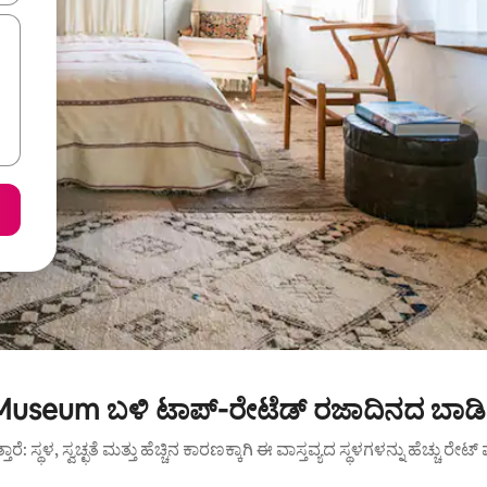
Museum ಬಳಿ ಟಾಪ್-ರೇಟೆಡ್ ರಜಾದಿನದ ಬಾಡಿಗ
ುತ್ತಾರೆ: ಸ್ಥಳ, ಸ್ವಚ್ಛತೆ ಮತ್ತು ಹೆಚ್ಚಿನ ಕಾರಣಕ್ಕಾಗಿ ಈ ವಾಸ್ತವ್ಯದ ಸ್ಥಳಗಳನ್ನು ಹೆಚ್ಚು ರೇ