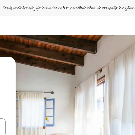
ಕೆಲವು ಮಾಹಿತಿಯನ್ನು ಸ್ವಯಂಚಾಲಿತವಾಗಿ ಅನುವಾದಿಸಲಾಗಿದೆ. 
ಮೂಲ ಭಾಷೆಯನ್ನು ತೋರ
ಂದಿಗೆ ನ್ಯಾವಿಗೇಟ್ ಮಾಡಿ ಅಥವಾ ಸ್ಪರ್ಶ ಅಥವಾ ಸ್ವೈಪ್ ಗೆಸ್ಚರ್‌ಗಳ ಮೂಲಕ ಅನ್ವೇಷಿಸಿ.