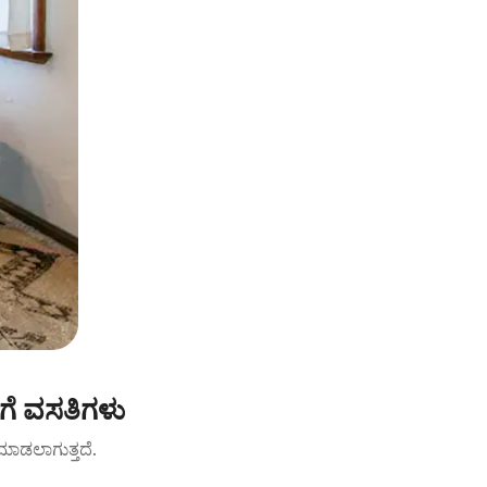
ೆ ವಸತಿಗಳು
ಟ್ ಮಾಡಲಾಗುತ್ತದೆ.