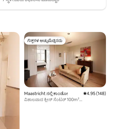
ಗೆಸ್ಟ್‌ಗಳ ಅಚ್ಚುಮೆಚ್ಚಿನದು
ಗೆಸ್ಟ್‌ಗಳ ಅಚ್ಚುಮೆಚ್ಚಿನದು
Maastricht ನಲ್ಲಿ ಕಾಂಡೋ
5 ರಲ್ಲಿ 4.95 ಸರಾಸರಿ ರೇಟಿಂ
4.95 (148)
ವಿಶಾಲವಾದ ಕ್ಲೀನ್ ಸೆಂಟರ್ 100m²
ಸಜ್ಜುಗೊಳಿಸಲಾಗಿದೆ + ಬಾಲ್ಕನಿ