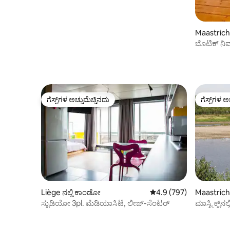
Maastrich
ಬೊಟಿಕ್ ನಿವ
ಗೆಸ್ಟ್‌ಗಳ ಅಚ್ಚುಮೆಚ್ಚಿನದು
ಗೆಸ್ಟ್‌ಗಳ ಅ
ಗೆಸ್ಟ್‌ಗಳ ಅಚ್ಚುಮೆಚ್ಚಿನದು
ಗೆಸ್ಟ್‌ಗಳ ಅ
Liège ನಲ್ಲಿ ಕಾಂಡೋ
5 ರಲ್ಲಿ 4.9 ಸರಾಸರಿ ರೇಟಿಂಗ
4.9 (797)
Maastrich
ಸ್ಟುಡಿಯೋ 3pl. ಮೆಡಿಯಾಸಿಟೆ, ಲೀಜ್-ಸೆಂಟರ್
ಮಾಸ್ಟ್ರಿಕ್ಟ