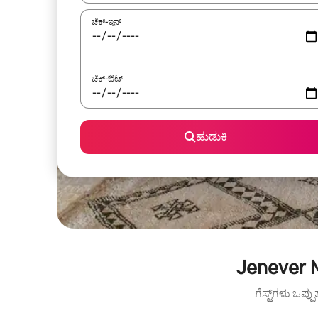
ಚೆಕ್-ಇನ್
ಚೆಕ್-ಔಟ್
ಹುಡುಕಿ
Jenever 
ಗೆಸ್ಟ್‌ಗಳು ಒಪ್ಪ