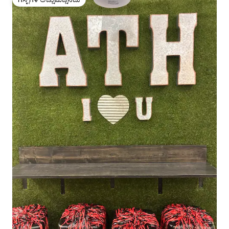
ಗೆಸ್ಟ್‌ಗಳ ಅಚ್ಚುಮೆಚ್ಚಿನದು