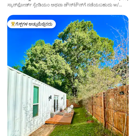
ಸ್ಯಾನ್‌ಫೋರ್ಡ್ ಸ್ಟೇಡಿಯಂ ಅಥವಾ ಡೌನ್‌ಟೌನ್‌ಗೆ ನಡೆಯಬಹುದು w/
view!
ಗೆಸ್ಟ್‌ಗಳ ಅಚ್ಚುಮೆಚ್ಚಿನದು
ಗೆಸ್ಟ್‌ಗಳಿಗೆ ಅತಿ ಹೆಚ್ಚು ಅಚ್ಚುಮೆಚ್ಚಿನದು