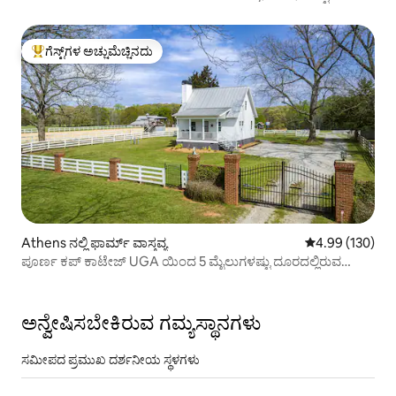
ಗೆಸ್ಟ್‌ಗಳ ಅಚ್ಚುಮೆಚ್ಚಿನದು
ಗೆಸ್ಟ್‌ಗಳಿಗೆ ಅತಿ ಹೆಚ್ಚು ಅಚ್ಚುಮೆಚ್ಚಿನದು
Athens ನಲ್ಲಿ ಫಾರ್ಮ್ ವಾಸ್ತವ್ಯ
5 ರಲ್ಲಿ 4.99 ಸರಾ
4.99 (130)
ಪೂರ್ಣ ಕಪ್ ಕಾಟೇಜ್ UGA ಯಿಂದ 5 ಮೈಲುಗಳಷ್ಟು ದೂರದಲ್ಲಿರುವ
ಕುದುರೆ ಫಾರ್ಮ್
ಅನ್ವೇಷಿಸಬೇಕಿರುವ ಗಮ್ಯಸ್ಥಾನಗಳು
ಸಮೀಪದ ಪ್ರಮುಖ ದರ್ಶನೀಯ ಸ್ಥಳಗಳು