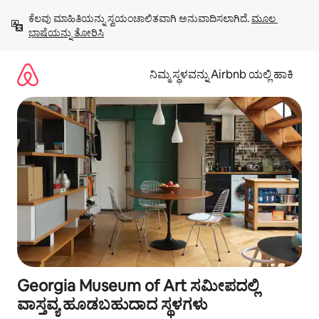
ವಿಷಯಕ್ಕೆ
ಕೆಲವು ಮಾಹಿತಿಯನ್ನು ಸ್ವಯಂಚಾಲಿತವಾಗಿ ಅನುವಾದಿಸಲಾಗಿದೆ. 
ಮೂಲ 
ಹೋಗಿ
ಭಾಷೆಯನ್ನು ತೋರಿಸಿ
ನಿಮ್ಮ ಸ್ಥಳವನ್ನು Airbnb ಯಲ್ಲಿ ಹಾಕಿ
Georgia Museum of Art ಸಮೀಪದಲ್ಲಿ
ವಾಸ್ತವ್ಯ ಹೂಡಬಹುದಾದ ಸ್ಥಳಗಳು