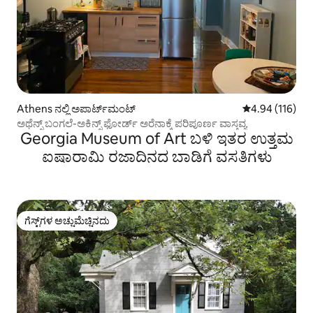
Athens ನಲ್ಲಿ ಅಪಾರ್ಟ್‌ಮಂಟ್
5 ರಲ್ಲಿ 4.94 ಸರಾ
4.94 (116)
ಅಥೆನ್ಸ್ ಬಂಗಲೆ-ಅಕಿನ್ಸ್ ಫೋರ್ಡ್ ಅರೆನಾಕ್ಕೆ ಪರಿಪೂರ್ಣ ವಾಸ್ತವ್ಯ
Georgia Museum of Art ಬಳಿ ಇತರ ಉತ್ತಮ
ಐಷಾರಾಮಿ ರಜಾದಿನದ ಬಾಡಿಗೆ ವಸತಿಗಳು
ಗೆಸ್ಟ್‌ಗಳ ಅಚ್ಚುಮೆಚ್ಚಿನದು
ಗೆಸ್ಟ್‌ಗಳ ಅಚ್ಚುಮೆಚ್ಚಿನದು