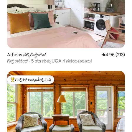
Athens ನಲ್ಲಿ ಗೆಸ್ಟ್‌ಹೌಸ್
5 ರಲ್ಲಿ 4.96 ಸರಾ
4.96 (213)
ಗೆಸ್ಟ್ ಕಾಟೇಜ್- 5 pts ಮತ್ತು UGA ಗೆ ನಡೆಯಬಹುದು!
ಗೆಸ್ಟ್‌ಗಳ ಅಚ್ಚುಮೆಚ್ಚಿನದು
ಗೆಸ್ಟ್‌ಗಳಿಗೆ ಅತಿ ಹೆಚ್ಚು ಅಚ್ಚುಮೆಚ್ಚಿನದು