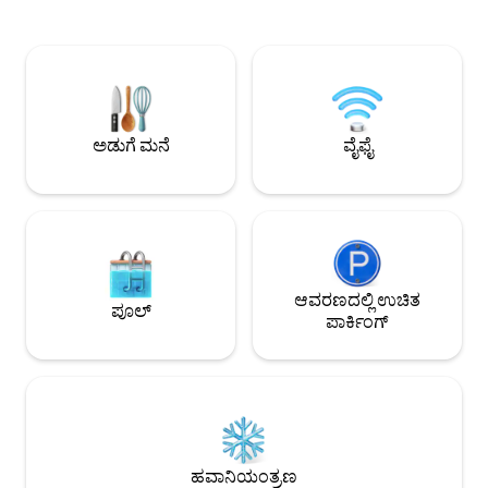
ಪಾರ್ಕಿಂಗ್ ಮತ್ತು ಅಡಿಗೆಮನೆಯನ್ನು ಹೊಂದಿದೆ. ಇದು
ಮೆಟ್ಟಿಲುಗಳು ಬಾಗಿಲು, 1
ಡೌನ್‌ಟೌನ್ ರೆಸ್ಟೋರೆಂಟ್‌ಗಳು, ಥಿಯೇಟರ್‌ಗಳು,
ಬಾತ್‌ರೂಮ್‌ನಲ್ಲಿ ಕೆಳ
ಬಹು ಉದ್ಯಾನವನಗಳು, ನಾರ್ಮಲ್‌ಟೌನ್ ಮತ್ತು
ಬ್ಲಾಕ್‌ಔಟ್ ಕರ್ಟನ್‌ಗೆ
UGA ಕ್ಯಾಂಪಸ್‌ಗೆ ನಡೆಯಬಹುದು. ನಮ್ಮ
ಗಾತ್ರದ ಹಾಸಿಗೆ. ಮೆಟ್
ಕುಟುಂಬದಿಂದ ನೀವು ಮಹಡಿಯಿಂದ ಶಬ್ದವನ್ನು
ಹೆಡ್ ಪ್ರಾಜೆಕ್ಟ್‌ಗಳು. ಕ
ಕೇಳುತ್ತೀರಿ ಎಂಬುದನ್ನು ದಯವಿಟ್ಟು ಗಮನಿಸಿ,
ಬಾಗಿಲಲ್ಲಿರುವ ಖಾಸ
ಆದ್ದರಿಂದ ಶಾಂತಿ ಮತ್ತು ಸ್ತಬ್ಧತೆಯನ್ನು ಹುಡುಕುತ್ತಿದ್ದರೆ,
ಅಂಗಳದ ಪಾರ್ಕಿಂಗ್ ಪ್ಯಾಡ
ಅಡುಗೆ ಮನೆ
ವೈಫೈ
ಇದು ನಿಮ್ಮ ಉತ್ತಮ ಆಯ್ಕೆಯಾಗಿಲ್ಲದಿರಬಹುದು.
ತುರ್ತು ನಿರ್ಗಮನ.
ಆವರಣದಲ್ಲಿ ಉಚಿತ
ಪೂಲ್
ಪಾರ್ಕಿಂಗ್
ಹವಾನಿಯಂತ್ರಣ