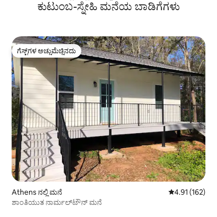
ಕುಟುಂಬ-ಸ್ನೇಹಿ ಮನೆಯ ಬಾಡಿಗೆಗಳು
ಗೆಸ್ಟ್‌ಗಳ ಅಚ್ಚುಮೆಚ್ಚಿನದು
ಗೆಸ್ಟ್‌ಗಳ ಅಚ್ಚುಮೆಚ್ಚಿನದು
Athens ನಲ್ಲಿ ಮನೆ
5 ರಲ್ಲಿ 4.91 ಸರಾ
4.91 (162)
ಶಾಂತಿಯುತ ನಾರ್ಮಲ್‌ಟೌನ್ ಮನೆ