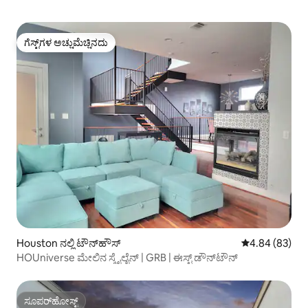
ಗೆಸ್ಟ್‌ಗಳ ಅಚ್ಚುಮೆಚ್ಚಿನದು
ಗೆಸ್ಟ್‌ಗಳ ಅಚ್ಚುಮೆಚ್ಚಿನದು
Houston ನಲ್ಲಿ ಟೌನ್‌ಹೌಸ್
5 ರಲ್ಲಿ 4.84 ಸರ
4.84 (83)
HOUniverse ಮೇಲಿನ ಸ್ಕೈಲೈನ್ | GRB | ಈಸ್ಟ್ ಡೌನ್‌ಟೌನ್
ಸೂಪರ್‌ಹೋಸ್ಟ್
ಸೂಪರ್‌ಹೋಸ್ಟ್