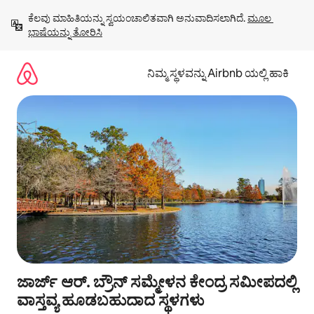
ವಿಷಯಕ್ಕೆ
ಕೆಲವು ಮಾಹಿತಿಯನ್ನು ಸ್ವಯಂಚಾಲಿತವಾಗಿ ಅನುವಾದಿಸಲಾಗಿದೆ. 
ಮೂಲ 
ಹೋಗಿ
ಭಾಷೆಯನ್ನು ತೋರಿಸಿ
ನಿಮ್ಮ ಸ್ಥಳವನ್ನು Airbnb ಯಲ್ಲಿ ಹಾಕಿ
ಜಾರ್ಜ್ ಆರ್. ಬ್ರೌನ್ ಸಮ್ಮೇಳನ ಕೇಂದ್ರ ಸಮೀಪದಲ್ಲಿ
ವಾಸ್ತವ್ಯ ಹೂಡಬಹುದಾದ ಸ್ಥಳಗಳು