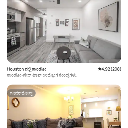
Houston ನಲ್ಲಿ ಕಾಂಡೋ
5 ರಲ್ಲಿ 4.92 ಸರಾ
4.92 (208)
ಕಾಂಡೋ-ನೇರ್ ಟಾಪ್ ಉದ್ಯೋಗ ಕೇಂದ್ರಗಳು.
ಸೂಪರ್‌ಹೋಸ್ಟ್
ಸೂಪರ್‌ಹೋಸ್ಟ್