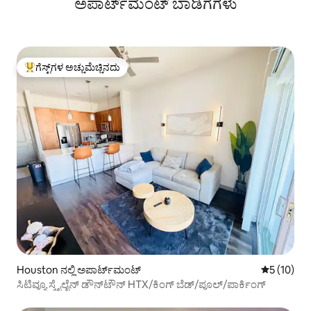
ಅಪಾರ್ಟ್‌ಮೆಂಟ್‌ ಬಾಡಿಗೆಗಳು
ಗೆಸ್ಟ್‌ಗಳ ಅಚ್ಚುಮೆಚ್ಚಿನದು
ಗೆಸ್ಟ್‌ಗಳಿಗೆ ಅತಿ ಹೆಚ್ಚು ಅಚ್ಚುಮೆಚ್ಚಿನದು
Houston ನಲ್ಲಿ ಅಪಾರ್ಟ್‌ಮಂಟ್
5 ರಲ್ಲಿ 5 ಸ
5 (10)
ಸಿಟಿವ್ಯೂ ಸ್ಕೈಲೈನ್ ಡೌನ್‌ಟೌನ್ HTX/ಕಿಂಗ್ ಬೆಡ್/ಪೂಲ್/ಪಾರ್ಕಿಂಗ್