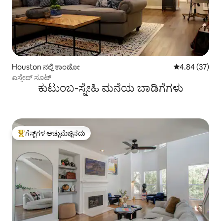
Houston ನಲ್ಲಿ ಕಾಂಡೋ
5 ರಲ್ಲಿ 4.84 ಸರ
4.84 (37)
ಎಸ್ಕೇಪ್ ಸೂಟ್
ಕುಟುಂಬ-ಸ್ನೇಹಿ ಮನೆಯ ಬಾಡಿಗೆಗಳು
ಗೆಸ್ಟ್‌ಗಳ ಅಚ್ಚುಮೆಚ್ಚಿನದು
ಗೆಸ್ಟ್‌ಗಳಿಗೆ ಅತಿ ಹೆಚ್ಚು ಅಚ್ಚುಮೆಚ್ಚಿನದು