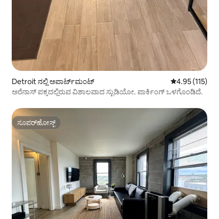
Detroit ನಲ್ಲಿ ಅಪಾರ್ಟ್‌ಮಂಟ್
5 ರಲ್ಲಿ 4.95 ಸರಾ
4.95 (115)
ಅರೆನಾಸ್ ಪಕ್ಕದಲ್ಲಿರುವ ವಿಶಾಲವಾದ ಸ್ಟುಡಿಯೋ. ಪಾರ್ಕಿಂಗ್ ಒಳಗೊಂಡಿದೆ.
ಸೂಪರ್‌ಹೋಸ್ಟ್
ಸೂಪರ್‌ಹೋಸ್ಟ್