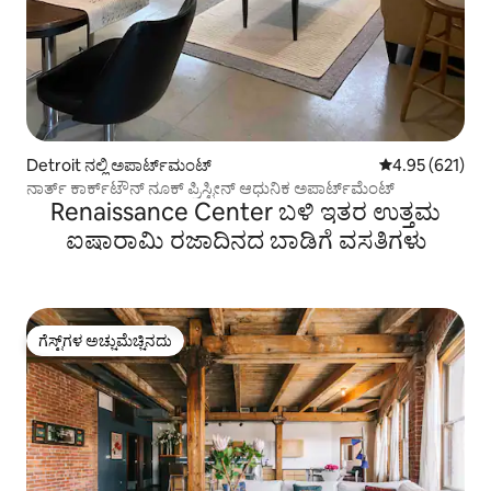
Detroit ನಲ್ಲಿ ಅಪಾರ್ಟ್‌ಮಂಟ್
5 ರಲ್ಲಿ 4.95 ಸರಾ
4.95 (621)
ನಾರ್ತ್ ಕಾರ್ಕ್‌ಟೌನ್ ನೂಕ್ ಪ್ರಿಸ್ಟೀನ್ ಆಧುನಿಕ ಅಪಾರ್ಟ್‌ಮೆಂಟ್
Renaissance Center ಬಳಿ ಇತರ ಉತ್ತಮ
ಐಷಾರಾಮಿ ರಜಾದಿನದ ಬಾಡಿಗೆ ವಸತಿಗಳು
ಗೆಸ್ಟ್‌ಗಳ ಅಚ್ಚುಮೆಚ್ಚಿನದು
ಗೆಸ್ಟ್‌ಗಳ ಅಚ್ಚುಮೆಚ್ಚಿನದು