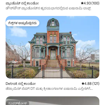
ವ್ಯಾಂಡೊಟ್ ನಲ್ಲಿ ಕಾಂಡೋ
5 ರಲ್ಲಿ 4.93 ಸರಾ
4.93 (100)
ಡೌನ್‌ಟೌನ್ ವ್ಯಾಂಡೋಟ್‌ನ ಹೃದಯಭಾಗದಲ್ಲಿರುವ ಐಷಾರಾಮಿ ಲಾಫ್ಟ್
ಗೆಸ್ಟ್‌ಗಳ ಅಚ್ಚುಮೆಚ್ಚಿನದು
ಗೆಸ್ಟ್‌ಗಳ ಅಚ್ಚುಮೆಚ್ಚಿನದು
Detroit ನಲ್ಲಿ ಕಾಂಡೋ
5 ರಲ್ಲಿ 4.88 ಸರಾ
4.88 (121)
ಡೆಟ್ರಾಯಿಟ್ ಜೆಮ್! DT ಮತ್ತು ಕ್ರೀಡಾಂಗಣಗಳ ಐಷಾರಾಮಿ ಎಸ್ಟೇಟ್‌ಗೆ
ನಡೆದು ಹೋಗಿ
ಸೂಪರ್‌ಹೋಸ್ಟ್