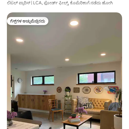
ಲಿಟಲ್ ಪ್ಯಾರಿಸ್ | LCA, ಫೋರ್ಡ್ ಫೀಲ್ಡ್, ಕೊಮೆರಿಕಾಗೆ ನಡೆದು ಹೋಗಿ
ಗೆಸ್ಟ್‌ಗಳ ಅಚ್ಚುಮೆಚ್ಚಿನದು
ಗೆಸ್ಟ್‌ಗಳ ಅಚ್ಚುಮೆಚ್ಚಿನದು