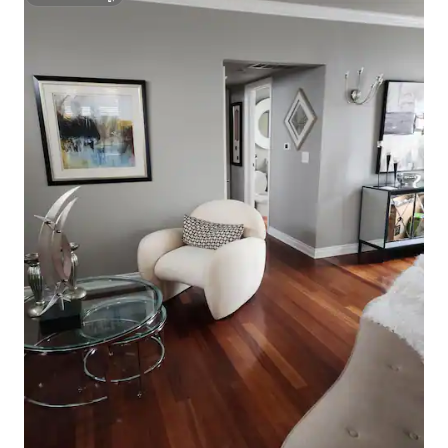
ಸೂಪರ್‌ಹೋಸ್ಟ್