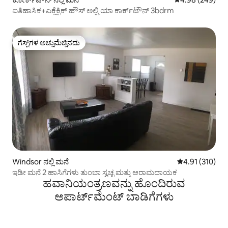
ಐತಿಹಾಸಿಕ+ಎಕ್ಲೆಕ್ಟಿಕ್ ಹೌಸ್ ಅಲ್ಟ್ರಿಯಾ ಕಾರ್ಕ್‌ಟೌನ್ 3bdrm
ಗೆಸ್ಟ್‌ಗಳ ಅಚ್ಚುಮೆಚ್ಚಿನದು
ಗೆಸ್ಟ್‌ಗಳ ಅಚ್ಚುಮೆಚ್ಚಿನದು
Windsor ನಲ್ಲಿ ಮನೆ
5 ರಲ್ಲಿ 4.91 ಸರಾ
4.91 (310)
ಇಡೀ ಮನೆ 2 ಹಾಸಿಗೆಗಳು ತುಂಬಾ ಸ್ವಚ್ಛ ಮತ್ತು ಆರಾಮದಾಯಕ
ಹವಾನಿಯಂತ್ರಣವನ್ನು ಹೊಂದಿರುವ
ಅಪಾರ್ಟ್‌ಮೆಂಟ್‌ ಬಾಡಿಗೆಗಳು