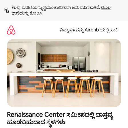
ವಿಷಯಕ್ಕೆ
ಕೆಲವು ಮಾಹಿತಿಯನ್ನು ಸ್ವಯಂಚಾಲಿತವಾಗಿ ಅನುವಾದಿಸಲಾಗಿದೆ. 
ಮೂಲ 
ಹೋಗಿ
ಭಾಷೆಯನ್ನು ತೋರಿಸಿ
ನಿಮ್ಮ ಸ್ಥಳವನ್ನು Airbnb ಯಲ್ಲಿ ಹಾಕಿ
Renaissance Center ಸಮೀಪದಲ್ಲಿ ವಾಸ್ತವ್ಯ
ಹೂಡಬಹುದಾದ ಸ್ಥಳಗಳು