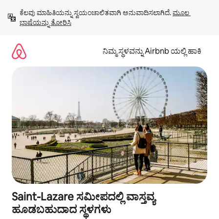
ವಿಷಯಕ್ಕೆ
ಕೆಲವು ಮಾಹಿತಿಯನ್ನು ಸ್ವಯಂಚಾಲಿತವಾಗಿ ಅನುವಾದಿಸಲಾಗಿದೆ. 
ಮೂಲ 
ಹೋಗಿ
ಭಾಷೆಯನ್ನು ತೋರಿಸಿ
ನಿಮ್ಮ ಸ್ಥಳವನ್ನು Airbnb ಯಲ್ಲಿ ಹಾಕಿ
Saint-Lazare ಸಮೀಪದಲ್ಲಿ ವಾಸ್ತವ್ಯ
ಹೂಡಬಹುದಾದ ಸ್ಥಳಗಳು