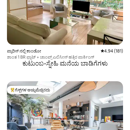
ಪ್ಯಾರಿಸ್ ನಲ್ಲಿ ಕಾಂಡೋ
5 ರಲ್ಲಿ 4.94 ಸರಾ
4.94 (181)
ಶಾಂತ 1 BR ಫ್ಲಾಟ್ + ಚಾಂಪ್ಸ್ ಎಲಿಸೀಸ್ ಹತ್ತಿರ ಪಾರ್ಕಿಂಗ್
ಕುಟುಂಬ-ಸ್ನೇಹಿ ಮನೆಯ ಬಾಡಿಗೆಗಳು
ಗೆಸ್ಟ್‌ಗಳ ಅಚ್ಚುಮೆಚ್ಚಿನದು
ಗೆಸ್ಟ್‌ಗಳಿಗೆ ಅತಿ ಹೆಚ್ಚು ಅಚ್ಚುಮೆಚ್ಚಿನದು