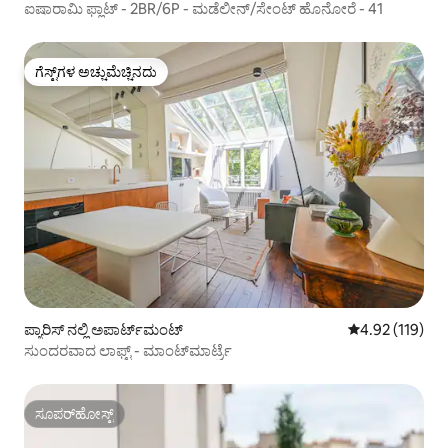
ಐಷಾರಾಮಿ ಫ್ಲಾಟ್ - 2BR/6P - ಮಡೆಲೀನ್/ಸೇಂಟ್ ಹೊನೋರೆ - 41
ಗೆಸ್ಟ್‌ಗಳ ಅಚ್ಚುಮೆಚ್ಚಿನದು
ಗೆಸ್ಟ್‌ಗಳ ಅಚ್ಚುಮೆಚ್ಚಿನದು
ಪ್ಯಾರಿಸ್ ನಲ್ಲಿ ಅಪಾರ್ಟ್‌ಮಂಟ್
5 ರಲ್ಲಿ 4.92 ಸರಾ
4.92 (119)
ಸುಂದರವಾದ ಲಾಫ್ಟ್ - ಮಾಂಟ್‌ಮಾರ್ಟ್ರೆ
ಸೂಪರ್‌ಹೋಸ್ಟ್
ಸೂಪರ್‌ಹೋಸ್ಟ್