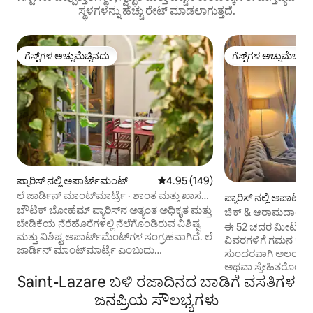
ಸ್ಥಳಗಳನ್ನು ಹೆಚ್ಚು ರೇಟ್ ಮಾಡಲಾಗುತ್ತದೆ.
ಗೆಸ್ಟ್‌ಗಳ ಅಚ್ಚುಮೆಚ್ಚಿನದು
ಗೆಸ್ಟ್‌ಗಳ ಅಚ್ಚುಮೆಚ್ಚಿನ
ಗೆಸ್ಟ್‌ಗಳ ಅಚ್ಚುಮೆಚ್ಚಿನದು
ಗೆಸ್ಟ್‌ಗಳ ಅಚ್ಚುಮೆಚ್ಚಿನ
ಪ್ಯಾರಿಸ್ ನಲ್ಲಿ ಅಪಾರ್ಟ್‌ಮಂಟ್
5 ರಲ್ಲಿ 4.95 ಸರಾಸರಿ ರೇಟಿಂಗ್, 149 ವಿ
4.95 (149)
ಲೆ ಜಾರ್ಡಿನ್ ಮಾಂಟ್‌ಮಾರ್ಟ್ರೆ · ಶಾಂತ ಮತ್ತು ಖಾಸಗಿ
ಪ್ಯಾರಿಸ್ ನಲ್ಲಿ ಅಪಾರ್ಟ
ಟೆರೇಸ್
ಬೌಟಿಕ್ ಬೋಹೆಮ್ ಪ್ಯಾರಿಸ್‌ನ ಅತ್ಯಂತ ಅಧಿಕೃತ ಮತ್ತು
ಚಿಕ್ & ಆರಾಮದಾಯಕ ಬೈ ಕ
ಬೇಡಿಕೆಯ ನೆರೆಹೊರೆಗಳಲ್ಲಿ ನೆಲೆಗೊಂಡಿರುವ ವಿಶಿಷ್ಟ
ಮಗಾಸಿನ್ಸ್
ಈ 52 ಚದರ ಮೀಟರ್ ವಿಸ
ಮತ್ತು ವಿಶಿಷ್ಟ ಅಪಾರ್ಟ್‌ಮೆಂಟ್‌ಗಳ ಸಂಗ್ರಹವಾಗಿದೆ. ಲೆ
ವಿವರಗಳಿಗೆ ಗಮನ ಕೊ
ಜಾರ್ಡಿನ್ ಮಾಂಟ್‌ಮಾರ್ಟ್ರೆ ಎಂಬುದು
ಸುಂದರವಾಗಿ ಅಲಂಕರಿಸಲ
ಮಾಂಟ್‌ಮಾರ್ಟ್ರೆಯ ಮೇಲ್ಭಾಗದಲ್ಲಿರುವ ಶಾಂತ,
ಅಥವಾ ಸ್ನೇಹಿತರೊಂದಿಗೆ ವ
ವಿನ್ಯಾಸದಿಂದ ನೇತೃತ್ವದ ಅಪಾರ್ಟ್‌ಮೆಂಟ್ ಆಗಿದೆ,
Saint-Lazare ಬಳಿ ರಜಾದಿನದ ಬಾಡಿಗೆ ವಸತಿಗಳ
ಡ್ರೆಸ್ಸಿಂಗ್ ಕೋಣೆಗಳನ
ಇದು ಸ್ಯಾಕ್ರೆ-ಕೋರ್ ಮತ್ತು ಪ್ಲೇಸ್ ಡು ಟೆರ್ಟ್ರೆಯಿಂದ
ವಿಶಾಲವಾದ ಮಲಗುವ 
ಜನಪ್ರಿಯ ಸೌಲಭ್ಯಗಳು
ಕೇವಲ 5 ನಿಮಿಷಗಳ ನಡಿಗೆಯಾಗಿದೆ. ಇದು ಖಾಸಗಿ 23
ವಾಸದ ಕೋಣೆಗೆ ತೆರೆದಿ