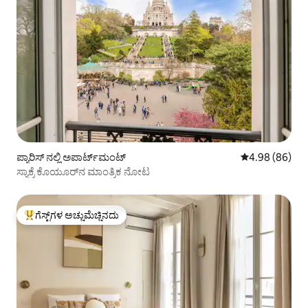
ಪ್ಯಾರಿಸ್ ನಲ್ಲಿ ಅಪಾರ್ಟ್‌ಮಂಟ್
5 ರಲ್ಲಿ 4.98 ಸರ
4.98 (86)
ಸ್ಯಾಕ್ರೆ ಕೊಯೂರ್‌ನ ಮಾಂತ್ರಿಕ ನೋಟ
ಗೆಸ್ಟ್‌ಗಳ ಅಚ್ಚುಮೆಚ್ಚಿನದು
ಗೆಸ್ಟ್‌ಗಳಿಗೆ ಅತಿ ಹೆಚ್ಚು ಅಚ್ಚುಮೆಚ್ಚಿನದು