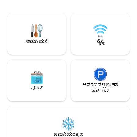
m² ಟೆರೇಸ್, ಈ ಐಕಾನಿಕ್ ಪ್ರದೇಶದಲ್ಲಿ ಅಪರೂಪದ
ಅಡುಗೆಮನೆ ಮತ್ತು ಶೌಚ
ಹೊರಾಂಗಣ ಸ್ಥಳವನ್ನು ಹೊಂದಿದೆ. ಸಂಪೂರ್ಣವಾಗಿ
ಇದು ಒಳಗೊಂಡಿದೆ. ಮೊಗದೋರ್ ಥಿಯೇಟರ್,
ಸಜ್ಜುಗೊಂಡಿರುವ ಮತ್ತು ರುಚಿಕರವಾಗಿ
ಡಿಪಾರ್ಟ್‌ಮೆಂಟ್ ಸ್ಟೋರ
ಅಲಂಕರಿಸಲ್ಪಟ್ಟಿರುವ ಇದು, ಬೆಚ್ಚಗಿನ,
/ ಪ್ರಿಂಟೆಂಪ್ಸ್) ಮತ್ತು 
ಆರಾಮದಾಯಕ ವಾತಾವರಣವನ್ನು ನೀಡುತ್ತದೆ —
(ರೆಸ್ಟೋರೆಂಟ್‌ಗಳು, ಬಾರ
ನಗರವನ್ನು ಅನ್ವೇಷಿಸಿದ ನಂತರ ವಿಶ್ರಾಂತಿ ಪಡೆಯಲು
ಹತ್ತಿರದಲ್ಲಿರುವ ಈ ಮೃದ
ಸೂಕ್ತ ಸ್ಥಳವಾಗಿದೆ.
ಸೌಕರ್ಯವು ನಿಮ್ಮ ಎಲ್ಲಾ ನ
ಅಡುಗೆ ಮನೆ
ವೈಫೈ
ಸಂಪೂರ್ಣವಾಗಿ ಪೂರೈಸುತ
ಆವರಣದಲ್ಲಿ ಉಚಿತ
ಪೂಲ್
ಪಾರ್ಕಿಂಗ್
ಹವಾನಿಯಂತ್ರಣ