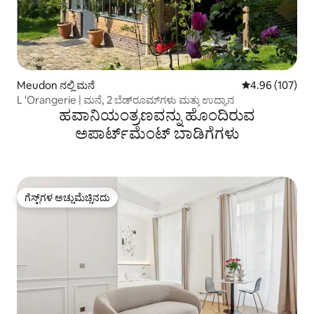
Meudon ನಲ್ಲಿ ಮನೆ
5 ರಲ್ಲಿ 4.96 ಸರಾ
4.96 (107)
L 'Orangerie | ಮನೆ, 2 ಬೆಡ್‌ರೂಮ್‌ಗಳು ಮತ್ತು ಉದ್ಯಾನ
ಹವಾನಿಯಂತ್ರಣವನ್ನು ಹೊಂದಿರುವ
ಅಪಾರ್ಟ್‌ಮೆಂಟ್‌ ಬಾಡಿಗೆಗಳು
ಗೆಸ್ಟ್‌ಗಳ ಅಚ್ಚುಮೆಚ್ಚಿನದು
ಗೆಸ್ಟ್‌ಗಳ ಅಚ್ಚುಮೆಚ್ಚಿನದು