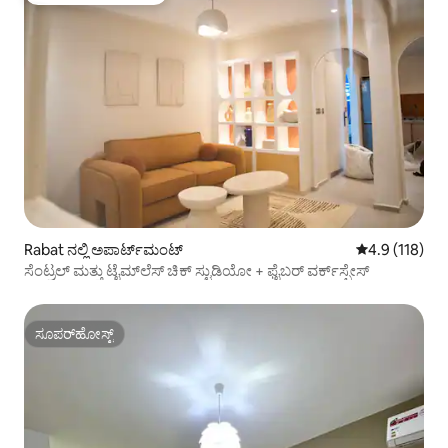
Rabat ನಲ್ಲಿ ಅಪಾರ್ಟ್‌ಮಂಟ್
5 ರಲ್ಲಿ 4.9 ಸರಾ
4.9 (118)
ಸೆಂಟ್ರಲ್ ಮತ್ತು ಟೈಮ್‌ಲೆಸ್ ಚಿಕ್ ಸ್ಟುಡಿಯೋ + ಫೈಬರ್ ವರ್ಕ್‌ಸ್ಪೇಸ್
ಸೂಪರ್‌ಹೋಸ್ಟ್
ಸೂಪರ್‌ಹೋಸ್ಟ್