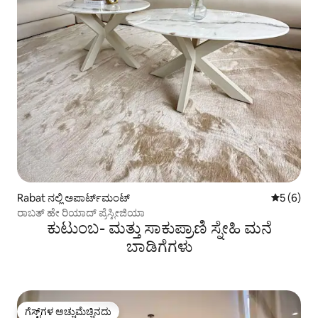
Rabat ನಲ್ಲಿ ಅಪಾರ್ಟ್‌ಮಂಟ್
5 ರಲ್ಲಿ 5 
5 (6)
ರಾಬತ್ ಹೇ ರಿಯಾದ್ ಪ್ರೆಸ್ಟೀಜಿಯಾ
ಕುಟುಂಬ- ಮತ್ತು ಸಾಕುಪ್ರಾಣಿ ಸ್ನೇಹಿ ಮನೆ
ಬಾಡಿಗೆಗಳು
ಗೆಸ್ಟ್‌ಗಳ ಅಚ್ಚುಮೆಚ್ಚಿನದು
ಗೆಸ್ಟ್‌ಗಳ ಅಚ್ಚುಮೆಚ್ಚಿನದು