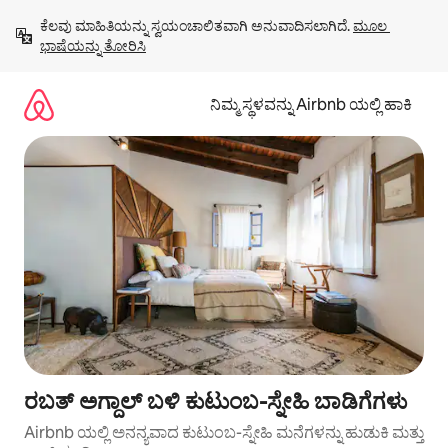
ವಿಷಯಕ್ಕೆ
ಕೆಲವು ಮಾಹಿತಿಯನ್ನು ಸ್ವಯಂಚಾಲಿತವಾಗಿ ಅನುವಾದಿಸಲಾಗಿದೆ. 
ಮೂಲ 
ಹೋಗಿ
ಭಾಷೆಯನ್ನು ತೋರಿಸಿ
ನಿಮ್ಮ ಸ್ಥಳವನ್ನು Airbnb ಯಲ್ಲಿ ಹಾಕಿ
ರಬತ್ ಅಗ್ದಾಲ್ ಬಳಿ ಕುಟುಂಬ-ಸ್ನೇಹಿ ಬಾಡಿಗೆಗಳು
Airbnb ಯಲ್ಲಿ ಅನನ್ಯವಾದ ಕುಟುಂಬ-ಸ್ನೇಹಿ ಮನೆಗಳನ್ನು ಹುಡುಕಿ ಮತ್ತು