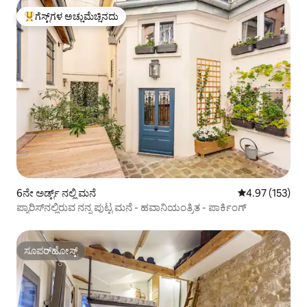
ಗೆಸ್ಟ್‌ಗಳ ಅಚ್ಚುಮೆಚ್ಚಿನದು
ಗೆಸ್ಟ್‌ಗಳಿಗೆ ಅತಿ ಹೆಚ್ಚು ಅಚ್ಚುಮೆಚ್ಚಿನದು
6ನೇ ಅರ್ಡ್ಟ್ ನಲ್ಲಿ ಮನೆ
5 ರಲ್ಲಿ 4.97 ಸರಾ
4.97 (153)
ಪ್ಯಾರಿಸ್‌ನಲ್ಲಿರುವ ನನ್ನ ಪುಟ್ಟ ಮನೆ - ಹವಾನಿಯಂತ್ರಿತ - ಪಾರ್ಕಿಂಗ್
ಸೂಪರ್‌ಹೋಸ್ಟ್
ಸೂಪರ್‌ಹೋಸ್ಟ್