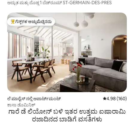
ಅದ್ಭುತ ಮತ್ತು ದೊಡ್ಡ 1 ಬೆಡ್‌ರೂಮ್ ST-GERMAIN-DES-PRES
ಗೆಸ್ಟ್‌ಗಳ ಅಚ್ಚುಮೆಚ್ಚಿನದು
ಗೆಸ್ಟ್‌ಗಳಿಗೆ ಅತಿ ಹೆಚ್ಚು ಅಚ್ಚುಮೆಚ್ಚಿನದು
ಲೆ ಮಾರೈಸ್ ನಲ್ಲಿ ಅಪಾರ್ಟ್‌ಮಂಟ್
5 ರಲ್ಲಿ 4.98 ಸರಾ
4.98 (160)
ಕಾಸಾ ಡೊಮಿನಿಕ್
ಗಾರೆ ಡೆ ಲಿಯೋನ್ ಬಳಿ ಇತರ ಉತ್ತಮ ಐಷಾರಾಮಿ
ರಜಾದಿನದ ಬಾಡಿಗೆ ವಸತಿಗಳು