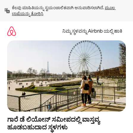
ವಿಷಯಕ್ಕೆ
ಕೆಲವು ಮಾಹಿತಿಯನ್ನು ಸ್ವಯಂಚಾಲಿತವಾಗಿ ಅನುವಾದಿಸಲಾಗಿದೆ. 
ಮೂಲ 
ಹೋಗಿ
ಭಾಷೆಯನ್ನು ತೋರಿಸಿ
ನಿಮ್ಮ ಸ್ಥಳವನ್ನು Airbnb ಯಲ್ಲಿ ಹಾಕಿ
ಗಾರೆ ಡೆ ಲಿಯೋನ್ ಸಮೀಪದಲ್ಲಿ ವಾಸ್ತವ್ಯ
ಹೂಡಬಹುದಾದ ಸ್ಥಳಗಳು