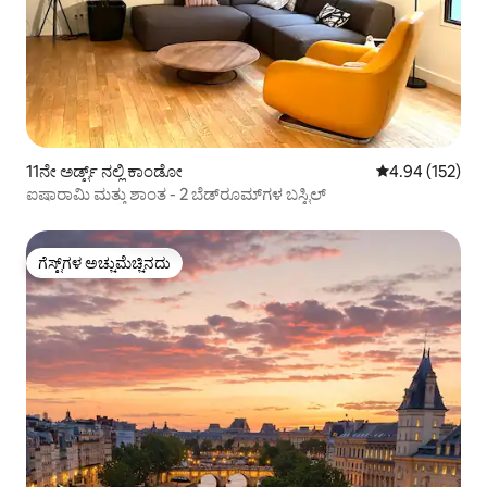
11ನೇ ಅರ್ಡ್ಟ್ ನಲ್ಲಿ ಕಾಂಡೋ
5 ರಲ್ಲಿ 4.94 ಸರಾ
4.94 (152)
ಐಷಾರಾಮಿ ಮತ್ತು ಶಾಂತ - 2 ಬೆಡ್‌ರೂಮ್‌ಗಳ ಬಸ್ಟಿಲ್
ಗೆಸ್ಟ್‌ಗಳ ಅಚ್ಚುಮೆಚ್ಚಿನದು
ಗೆಸ್ಟ್‌ಗಳ ಅಚ್ಚುಮೆಚ್ಚಿನದು