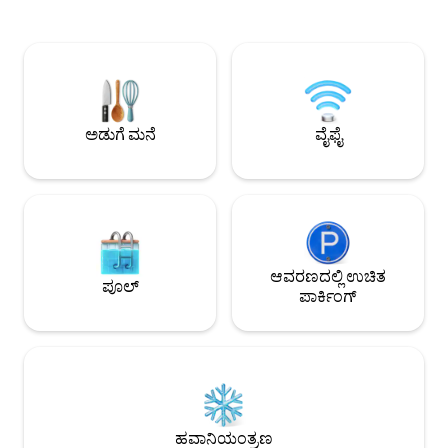
ಪ್ರೀತಿಯ ದಂಪತಿಗಳು
ಫೋಟೋ ನೋಡಿ). ಬೆಲೆ: ದಿನಕ್ಕೆ 20 ಯೂರೋಗಳು.
ಉದ್ಯಮಿಗಳಿಗಾಗಿ ಅಪಾರ್
ತನ್ನ ಬಾರ್‌ಗಳು ಮತ್ತು ರೆಸ್ಟೋರೆಂಟ್‌ಗಳಿಗೆ
ಸಂಪೂರ್ಣವಾಗಿ ವಿನ್ಯಾ
ಹೆಸರುವಾಸಿಯಾದ ಪ್ರದೇಶ, ಕ್ರಿಯಾತ್ಮಕ ಮತ್ತು ಅತ್ಯಂತ
ಅಪಾರ್ಟ್‌ಮೆಂಟ್‌ನಲ್ಲ
ವಾಣಿಜ್ಯ, ಸಾರಿಗೆಯಿಂದ ಉತ್ತಮವಾಗಿ ಸಂಪರ್ಕ
ಬಯಸಿದರೆ, ನಮಗೆ ಮುಂ
ಹೊಂದಿದೆ (ಸುರಂಗಮಾರ್ಗಗಳು 1,2,6,8,9 ಮತ್ತು
ನಾವು ವಿನಂತಿಸುತ್ತೇವೆ.
RER A, 3 ಬಸ್‌ಗಳು). ಹತ್ತಿರದಲ್ಲಿರುವ ಮಾರ್ಚ್ ಡಿ
ಅಲಿಗ್ರೆ.
ಅಡುಗೆ ಮನೆ
ವೈಫೈ
ಆವರಣದಲ್ಲಿ ಉಚಿತ
ಪೂಲ್
ಪಾರ್ಕಿಂಗ್
ಹವಾನಿಯಂತ್ರಣ