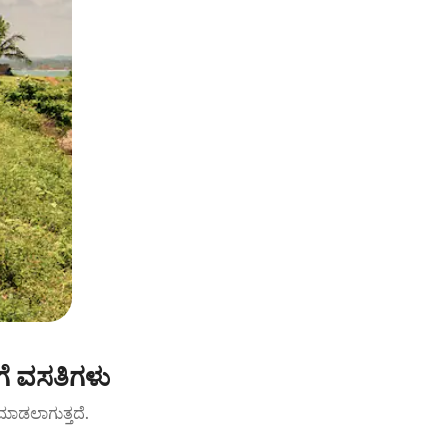
ಗೆ ವಸತಿಗಳು
ಟ್ ಮಾಡಲಾಗುತ್ತದೆ.