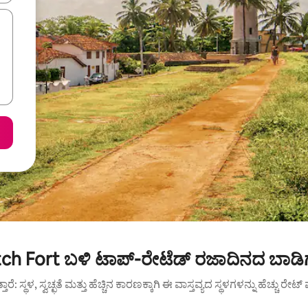
ch Fort ಬಳಿ ಟಾಪ್-ರೇಟೆಡ್ ರಜಾದಿನದ ಬಾಡಿ
ುತ್ತಾರೆ: ಸ್ಥಳ, ಸ್ವಚ್ಛತೆ ಮತ್ತು ಹೆಚ್ಚಿನ ಕಾರಣಕ್ಕಾಗಿ ಈ ವಾಸ್ತವ್ಯದ ಸ್ಥಳಗಳನ್ನು ಹೆಚ್ಚು ರೇ