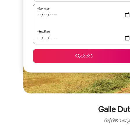
ಚೆಕ್-ಇನ್
ಚೆಕ್-ಔಟ್
ಹುಡುಕಿ
Galle Dut
ಗೆಸ್ಟ್‌ಗಳು ಒಪ್ಪ