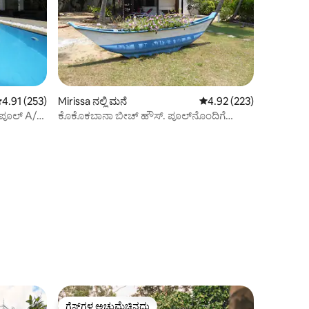
 ರಲ್ಲಿ 4.91 ಸರಾಸರಿ ರೇಟಿಂಗ್, 253 ವಿಮರ್ಶೆಗಳು
4.91 (253)
Mirissa ನಲ್ಲಿ ಮನೆ
5 ರಲ್ಲಿ 4.92 ಸರಾಸರಿ ರೇಟಿಂ
4.92 (223)
್ ಪೂಲ್ A/C
ಕೊಕೊಕಬಾನಾ ಬೀಚ್ ಹೌಸ್. ಪೂಲ್‌ನೊಂದಿಗೆ
ಏಕಮಾತ್ರ ಬಳಕೆ.
ಗೆಸ್ಟ್‌ಗಳ ಅಚ್ಚುಮೆಚ್ಚಿನದು