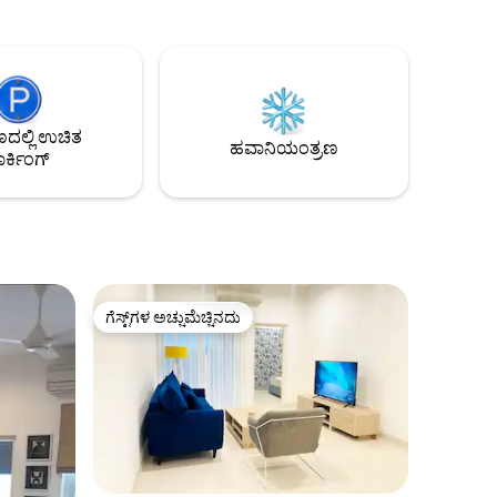
AC ಜೊತೆಗೆ
ಮಲಗುವ ಕೋಣೆಗಳಲ್ಲಿ 8 ಮಲಗುತ್ತದೆ
ಿಕ್ ವೈಫೈ
(ಇಂಟರ್‌ಕನೆಕ್ಟಿಂಗ್ ರೂಮ್ ಹೊಂದಿರುವ ಫ್ಯಾಮಿಲಿ
ನೆ -
ರೂಮ್ ಸೇರಿದಂತೆ).
ಚಿ, ಮಂಚ
ೇಕ್‌ಫಾಸ್ಟ್
ಲ್ಲಿ ಉಚಿತ
ಾಗಿ ಆಂತರಿಕ
ಹವಾನಿಯಂತ್ರಣ
ರ್ಕಿಂಗ್
ಗೆಸ್ಟ್‌ಗಳ ಅಚ್ಚುಮೆಚ್ಚಿನದು
ಗೆಸ್ಟ್‌ಗಳ ಅಚ್ಚುಮೆಚ್ಚಿನದು