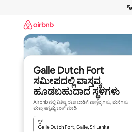
ವಿಷಯಕ್ಕೆ
ಹೋಗಿ
Galle Dutch Fort
ಸಮೀಪದಲ್ಲಿ ವಾಸ್ತವ್ಯ
ಹೂಡಬಹುದಾದ ಸ್ಥಳಗಳು
Airbnb ನಲ್ಲಿ ವಿಶಿಷ್ಟ ರಜಾ ಬಾಡಿಗೆ ವಾಸ್ತವ್ಯಗಳು, ಮನೆಗಳು
ಮತ್ತು ಇನ್ನಷ್ಟು ಬುಕ್ ಮಾಡಿ
ಸ್ಥಳ
ಫಲಿತಾಂಶಗಳು ಲಭ್ಯವಿರುವಾಗ, ಅಪ್ ಮತ್ತು ಡೌನ್ ಬಾಣದ ಕೀಲಿಗಳೊ