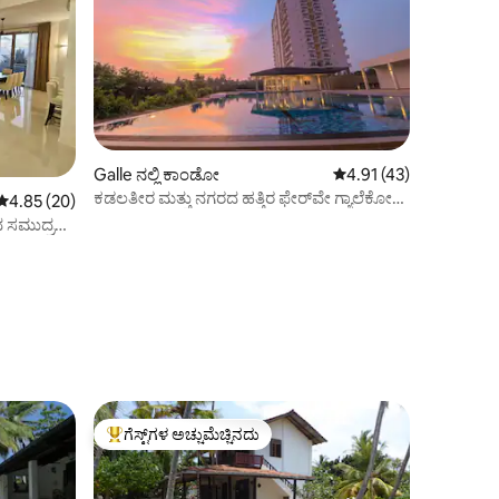
Galle ನಲ್ಲಿ ಕಾಂಡೋ
5 ರಲ್ಲಿ 4.91 ಸರಾಸರಿ ರೇಟಿ
4.91 (43)
ಕಡಲತೀರ ಮತ್ತು ನಗರದ ಹತ್ತಿರ ಫೇರ್‌ವೇ ಗ್ಯಾಲೆಕೋಜಿ
5 ರಲ್ಲಿ 4.85 ಸರಾಸರಿ ರೇಟಿಂಗ್, 20 ವಿಮರ್ಶೆಗಳು
4.85 (20)
2BR ಅಪಾರ್ಟ್‌ಮೆಂಟ್
ದ ಸಮುದ್ರ
ಗೆಸ್ಟ್‌ಗಳ ಅಚ್ಚುಮೆಚ್ಚಿನದು
ಗೆಸ್ಟ್‌ಗಳಿಗೆ ಅತಿ ಹೆಚ್ಚು ಅಚ್ಚುಮೆಚ್ಚಿನದು