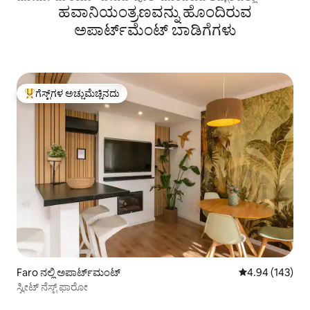
ಹವಾನಿಯಂತ್ರಣವನ್ನು ಹೊಂದಿರುವ
ಅಪಾರ್ಟ್‌ಮೆಂಟ್‌ ಬಾಡಿಗೆಗಳು
ಗೆಸ್ಟ್‌ಗಳ ಅಚ್ಚುಮೆಚ್ಚಿನದು
ಗೆಸ್ಟ್‌ಗಳಿಗೆ ಅತಿ ಹೆಚ್ಚು ಅಚ್ಚುಮೆಚ್ಚಿನದು
Faro ನಲ್ಲಿ ಅಪಾರ್ಟ್‌ಮಂಟ್
5 ರಲ್ಲಿ 4.94 ಸರಾ
4.94 (143)
ಸ್ವೀಟ್ ನೆಸ್ಟ್ ಫಾರೋ