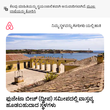
ವಿಷಯಕ್ಕೆ
ಕೆಲವು ಮಾಹಿತಿಯನ್ನು ಸ್ವಯಂಚಾಲಿತವಾಗಿ ಅನುವಾದಿಸಲಾಗಿದೆ. 
ಮೂಲ 
ಹೋಗಿ
ಭಾಷೆಯನ್ನು ತೋರಿಸಿ
ನಿಮ್ಮ ಸ್ಥಳವನ್ನು Airbnb ಯಲ್ಲಿ ಹಾಕಿ
ಫುಜೇಟಾ ಬೀಚ್ (ದ್ವೀಪ) ಸಮೀಪದಲ್ಲಿ ವಾಸ್ತವ್ಯ
ಹೂಡಬಹುದಾದ ಸ್ಥಳಗಳು