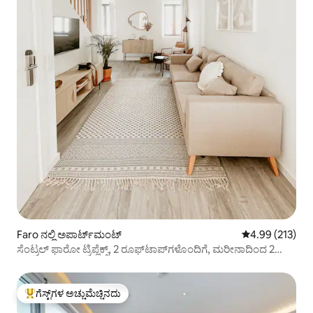
Faro ನಲ್ಲಿ ಅಪಾರ್ಟ್‌ಮಂಟ್
5 ರಲ್ಲಿ 4.99 ಸರಾ
4.99 (213)
ಸೆಂಟ್ರಲ್ ಫಾರೋ ಟ್ರಿಪ್ಲೆಕ್ಸ್, 2 ರೂಫ್‌ಟಾಪ್‌ಗಳೊಂದಿಗೆ, ಮರೀನಾದಿಂದ 2
ನಿಮಿಷಗಳ ನಡಿಗೆ ದೂರ
ಗೆಸ್ಟ್‌ಗಳ ಅಚ್ಚುಮೆಚ್ಚಿನದು
ಗೆಸ್ಟ್‌ಗಳಿಗೆ ಅತಿ ಹೆಚ್ಚು ಅಚ್ಚುಮೆಚ್ಚಿನದು