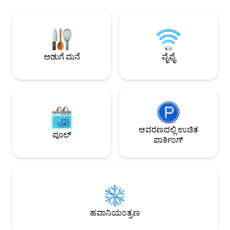
ಹಿಂದಿನ ಪಿಗ್‌ಸ್ಟಿಯಲ್ಲಿ
ಪ್ರದೇಶ. ದೊಡ್ಡ ಟ್ರ್ಯಾಂಪೊಲಿನ್, ಪಿಂಗ್ ಪಾಂಗ್
ಪ್ರಕೃತಿಯ ಮಡಿಲಲ್ಲಿರುವ
ಟೇಬಲ್ ಮತ್ತು ಬ್ಯಾಡ್ಮಿಂಟನ್ ಲಾನ್, ಸ್ವಿಂಗ್ ಮತ್ತು
ಸೂಟ್‌ಗಳನ್ನು ಮಾತ್ರ ಹೋಸ
ಆಟದ ಪ್ರದೇಶವನ್ನು ಸ್ಥಾಪಿತ ಉದ್ಯಾನದಲ್ಲಿ
ಉಪಾಹಾರವನ್ನು ಗೌರ್ಮೆ
ಹೊಂದಿಸಲಾಗಿದೆ. ಸುರಕ್ಷಿತ ಮತ್ತು ಕುಟುಂಬಗಳಿಗೆ
ಬದಲಾಯಿಸಲಾಗುತ್ತದೆ. 
ಸೂಕ್ತವಾಗಿದೆ. ಸಾಕಷ್ಟು ಉತ್ತಮ ರೆಸ್ಟೋರೆಂಟ್‌ಗಳು,
ಉಸಿರಾಡಲು ಉದ್ಯಾನ, ನ
ಬ್ಯಾಂಕ್ ಮತ್ತು ಅಂಗಡಿಗಳಿಂದ 5 ನಿಮಿಷಗಳ ಡ್ರೈವ್.
ಅಡುಗೆ ಮನೆ
ವೈಫೈ
ಕುಟುಂಬದ ವಾತಾವರಣ
ಆವರಣದಲ್ಲಿ ಉಚಿತ
ಪೂಲ್
ಪಾರ್ಕಿಂಗ್
ಹವಾನಿಯಂತ್ರಣ