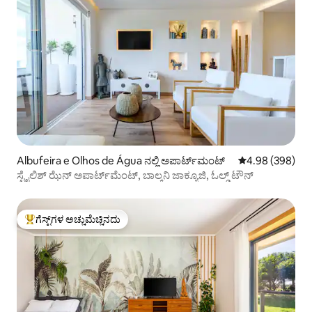
Albufeira e Olhos de Água ನಲ್ಲಿ ಅಪಾರ್ಟ್‌ಮಂಟ್
5 ರಲ್ಲಿ 4.98 ಸರಾ
4.98 (398)
ಸ್ಟೈಲಿಶ್ ಝೆನ್ ಅಪಾರ್ಟ್‌ಮೆಂಟ್, ಬಾಲ್ಕನಿ ಜಾಕ್ಯೂಜಿ, ಓಲ್ಡ್ ಟೌನ್
ಗೆಸ್ಟ್‌ಗಳ ಅಚ್ಚುಮೆಚ್ಚಿನದು
ಗೆಸ್ಟ್‌ಗಳಿಗೆ ಅತಿ ಹೆಚ್ಚು ಅಚ್ಚುಮೆಚ್ಚಿನದು