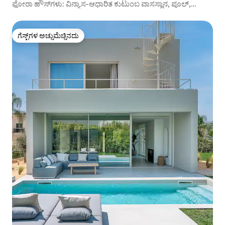
ಫೋರಾ ಹೌಸ್‌ಗಳು: ವಿನ್ಯಾಸ-ಆಧಾರಿತ ಕುಟುಂಬ ವಾಸಸ್ಥಾನ, ಪೂಲ್,
ಉದ್ಯಾನ
ಗೆಸ್ಟ್‌ಗಳ ಅಚ್ಚುಮೆಚ್ಚಿನದು
ಗೆಸ್ಟ್‌ಗಳ ಅಚ್ಚುಮೆಚ್ಚಿನದು