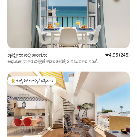
ಕ್ವಾರ್ಟೈರಾ ನಲ್ಲಿ ಕಾಂಡೋ
5 ರಲ್ಲಿ 4.95 ಸರಾ
4.95 (245)
ಆಧುನಿಕ ಸಾಗರ ವೀಕ್ಷಣೆ ಕಡಲತೀರಕ್ಕೆ 2 ನಿಮಿಷಗಳ ನಡಿಗೆ
ಗೆಸ್ಟ್‌ಗಳ ಅಚ್ಚುಮೆಚ್ಚಿನದು
ಗೆಸ್ಟ್‌ಗಳಿಗೆ ಅತಿ ಹೆಚ್ಚು ಅಚ್ಚುಮೆಚ್ಚಿನದು