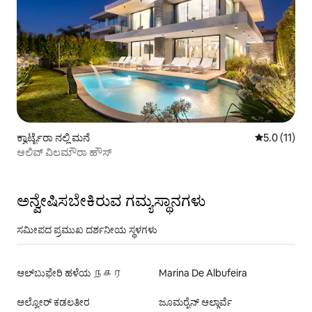
ಕ್ವಾರ್ಟೈರಾ ನಲ್ಲಿ ಮನೆ
5 ರಲ್ಲಿ 5.0 ಸ
5.0 (11)
ಆಲಿವ್ ವಿಲಮೌರಾ ಹೌಸ್
ಅನ್ವೇಷಿಸಬೇಕಿರುವ ಗಮ್ಯಸ್ಥಾನಗಳು
ಸಮೀಪದ ಪ್ರಮುಖ ದರ್ಶನೀಯ ಸ್ಥಳಗಳು
ಆಲ್‌ಬುಫೇರಿ ಹಳೆಯ நகர
Marina De Albufeira
ಆಲ್ವೋರ್ ಕಡಲತೀರ
ಜೂಮರೈನ್ ಆಲ್ಗಾರ್ವೆ