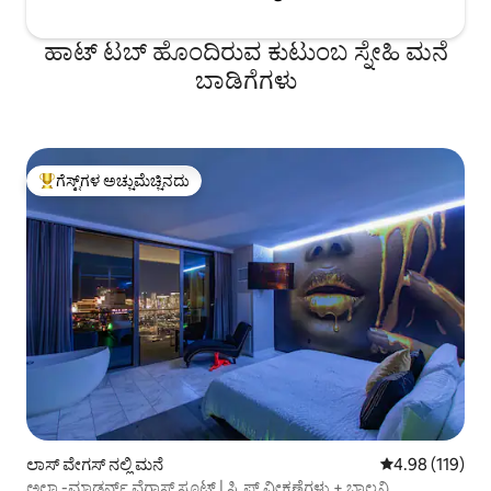
ಹಾಟ್ ಟಬ್ ಹೊಂದಿರುವ ಕುಟುಂಬ ಸ್ನೇಹಿ ಮನೆ
ಬಾಡಿಗೆಗಳು
ಗೆಸ್ಟ್‌ಗಳ ಅಚ್ಚುಮೆಚ್ಚಿನದು
ಗೆಸ್ಟ್‌ಗಳಿಗೆ ಅತಿ ಹೆಚ್ಚು ಅಚ್ಚುಮೆಚ್ಚಿನದು
ಲಾಸ್ ವೇಗಸ್ ನಲ್ಲಿ ಮನೆ
5 ರಲ್ಲಿ 4.98 ಸರಾ
4.98 (119)
ಅಲ್ಟ್ರಾ-ಮಾಡರ್ನ್ ವೆಗಾಸ್ ಸೂಟ್ | ಸ್ಟ್ರಿಪ್ ವೀಕ್ಷಣೆಗಳು + ಬಾಲ್ಕನಿ