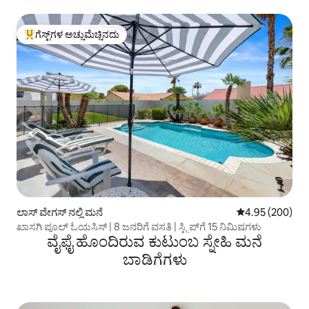
ಗೆಸ್ಟ್‌ಗಳ ಅಚ್ಚುಮೆಚ್ಚಿನದು
ಗೆಸ್ಟ್‌ಗಳಿಗೆ ಅತಿ ಹೆಚ್ಚು ಅಚ್ಚುಮೆಚ್ಚಿನದು
ಲಾಸ್ ವೇಗಸ್ ನಲ್ಲಿ ಮನೆ
5 ರಲ್ಲಿ 4.95 ಸರಾ
4.95 (200)
ಖಾಸಗಿ ಪೂಲ್ ಓಯಸಿಸ್ | 8 ಜನರಿಗೆ ವಸತಿ | ಸ್ಟ್ರಿಪ್‌ಗೆ 15 ನಿಮಿಷಗಳು
ವೈಫೈ ಹೊಂದಿರುವ ಕುಟುಂಬ ಸ್ನೇಹಿ ಮನೆ
ಬಾಡಿಗೆಗಳು