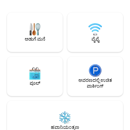
ಒಳಾಂಗಣವನ್ನು ಹೊಂದ
ಯೂಟ್ಯೂಬ್‌ಗಾಗಿ ಪ್ರತಿ ರೂಮ್‌ನಲ್ಲಿ ವೇಗದ ವೈಫೈ ಮತ್ತು
ಆರಾಮದಾಯಕ ಹಿಂಭಾಗ
ಪ್ರೊಜೆಕ್ಟರ್‌ಗಳೊಂದಿಗೆ ವಿಶ್ರಾಂತಿ ಪಡೆಯಿರಿ. ಆರ್ಕೇಡ್
ಇಷ್ಟಪಡುತ್ತೀರಿ. *ಪೂಲ್ ಮತ
ಆಟಗಳು, 4-ಆಟಗಾರರ ನಿಂಟೆಂಡೊ ಮತ್ತು ದೈತ್ಯ
ಒದಗಿಸಲಾಗುವುದಿಲ್ಲ* ದಂಪತಿಗಳು, ಏಕಾಂಗಿ
ಅಂಗಳ ಆಟಗಳನ್ನು ಆನಂದಿಸಿ! ಕಂಟೇನರ್ ಪಾರ್ಕ್
ಸಾಹಸಿಗರು, ವ್ಯವಹಾರ 
ಮತ್ತು ಡಿಸ್ಕವರಿ ಮ್ಯೂಸಿಯಂಗೆ ನಡೆದು ಹೋಗಿ. ಉಚಿತ
ಕುಟುಂಬಗಳು ಮತ್ತು ಗುಂ
ಪಾರ್ಕಿಂಗ್ (3 ಕಾಂಪ್ಯಾಕ್ಟ್ ಕಾರುಗಳು) + ಆನ್-ಸೈಟ್
ವ್ಯವಹಾರ ಲೈಸೆನ್ಸ್ #
EV ಚಾರ್ಜರ್. ವಿನೋದಮಯ, ಕೇಂದ್ರದಲ್ಲಿರುವ
ಅಡುಗೆ ಮನೆ
ವೈಫೈ
ಮತ್ತು ಕುಟುಂಬ-ಸ್ನೇಹಿ. ನಿಮ್ಮ ವಾಸ್ತವ್ಯವನ್ನು ಇಂದೇ
ಬುಕ್ ಮಾಡಿ!
ಆವರಣದಲ್ಲಿ ಉಚಿತ
ಪೂಲ್
ಪಾರ್ಕಿಂಗ್
ಹವಾನಿಯಂತ್ರಣ