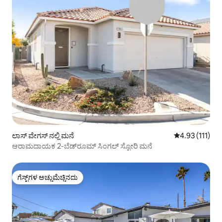
ಲಾಸ್ ವೇಗಸ್ ನಲ್ಲಿ ಮನೆ
5 ರಲ್ಲಿ 4.93 ಸರಾ
4.93 (111)
ಆರಾಮದಾಯಕ 2-ಬೆಡ್‌ರೂಮ್ ಸಿಂಗಲ್ ಸ್ಟೋರಿ ಮನೆ
ಗೆಸ್ಟ್‌ಗಳ ಅಚ್ಚುಮೆಚ್ಚಿನದು
ಗೆಸ್ಟ್‌ಗಳ ಅಚ್ಚುಮೆಚ್ಚಿನದು