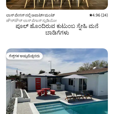
ಲಾಸ್ ವೇಗಸ್ ನಲ್ಲಿ ಅಪಾರ್ಟ್‌ಮಂಟ್
5 ರಲ್ಲಿ 4.96 ಸರ
4.96 (24)
ಡೌನ್‌ಟೌನ್ ಲಾಸ್ ವೆಗಾಸ್ ಸ್ಟುಡಿಯೋ
ಪೂಲ್ ಹೊಂದಿರುವ ಕುಟುಂಬ ಸ್ನೇಹಿ ಮನೆ
ಬಾಡಿಗೆಗಳು
ಗೆಸ್ಟ್‌ಗಳ ಅಚ್ಚುಮೆಚ್ಚಿನದು
ಗೆಸ್ಟ್‌ಗಳ ಅಚ್ಚುಮೆಚ್ಚಿನದು