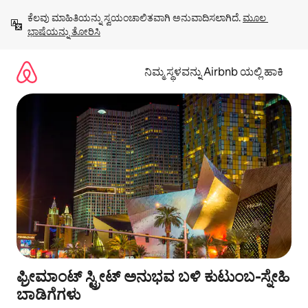
ವಿಷಯಕ್ಕೆ
ಕೆಲವು ಮಾಹಿತಿಯನ್ನು ಸ್ವಯಂಚಾಲಿತವಾಗಿ ಅನುವಾದಿಸಲಾಗಿದೆ. 
ಮೂಲ 
ಹೋಗಿ
ಭಾಷೆಯನ್ನು ತೋರಿಸಿ
ನಿಮ್ಮ ಸ್ಥಳವನ್ನು Airbnb ಯಲ್ಲಿ ಹಾಕಿ
ಫ್ರೀಮಾಂಟ್ ಸ್ಟ್ರೀಟ್ ಅನುಭವ ಬಳಿ ಕುಟುಂಬ-ಸ್ನೇಹಿ
ಬಾಡಿಗೆಗಳು