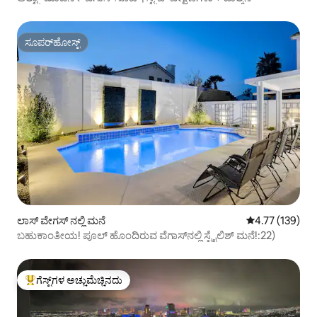
ಸೂಪರ್‌ಹೋಸ್ಟ್
ಸೂಪರ್‌ಹೋಸ್ಟ್
ಲಾಸ್ ವೇಗಸ್ ನಲ್ಲಿ ಮನೆ
5 ರಲ್ಲಿ 4.77 ಸರಾ
4.77 (139)
ಬಹುಕಾಂತೀಯ! ಪೂಲ್ ಹೊಂದಿರುವ ವೆಗಾಸ್‌ನಲ್ಲಿ ಸ್ಟೈಲಿಶ್ ಮನೆ!:22)
ಗೆಸ್ಟ್‌ಗಳ ಅಚ್ಚುಮೆಚ್ಚಿನದು
ಗೆಸ್ಟ್‌ಗಳಿಗೆ ಅತಿ ಹೆಚ್ಚು ಅಚ್ಚುಮೆಚ್ಚಿನದು