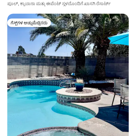
ಪೂಲ್, ಕ್ಯಾಬಾನಾ ಮತ್ತು ಈವೆಂಟ್ ಸ್ಥಳದೊಂದಿಗೆ ಖಾಸಗಿ ರೆಸಾರ್ಟ್
ಗೆಸ್ಟ್‌ಗಳ ಅಚ್ಚುಮೆಚ್ಚಿನದು
ಗೆಸ್ಟ್‌ಗಳ ಅಚ್ಚುಮೆಚ್ಚಿನದು