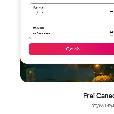
ಚೆಕ್-ಇನ್
ಚೆಕ್-ಔಟ್
ಹುಡುಕಿ
Frei Cane
ಗೆಸ್ಟ್‌ಗಳು ಒಪ್ಪ