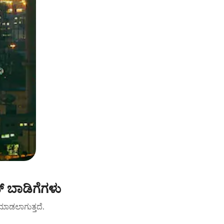
 ಬಾಡಿಗೆಗಳು
ಟ್ ಮಾಡಲಾಗುತ್ತದೆ.