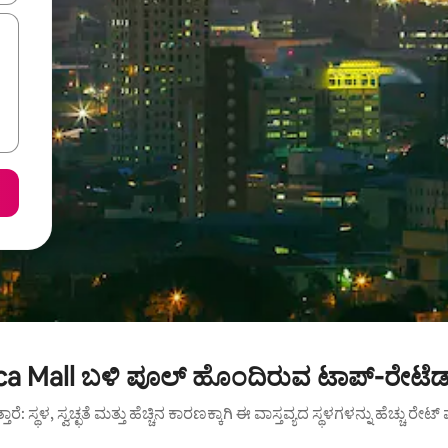
ca Mall ಬಳಿ ಪೂಲ್ ಹೊಂದಿರುವ ಟಾಪ್-ರೇಟೆಡ್
ುತ್ತಾರೆ: ಸ್ಥಳ, ಸ್ವಚ್ಛತೆ ಮತ್ತು ಹೆಚ್ಚಿನ ಕಾರಣಕ್ಕಾಗಿ ಈ ವಾಸ್ತವ್ಯದ ಸ್ಥಳಗಳನ್ನು ಹೆಚ್ಚು ರೇ