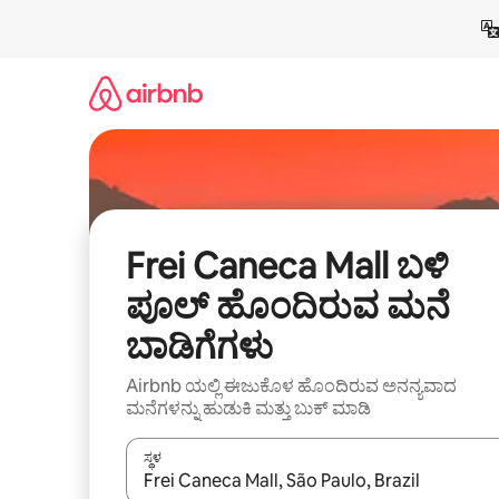
ವಿಷಯಕ್ಕೆ
ಹೋಗಿ
Frei Caneca Mall ಬಳಿ
ಪೂಲ್ ಹೊಂದಿರುವ ಮನೆ
ಬಾಡಿಗೆಗಳು
Airbnb ಯಲ್ಲಿ ಈಜುಕೊಳ ಹೊಂದಿರುವ ಅನನ್ಯವಾದ
ಮನೆಗಳನ್ನು ಹುಡುಕಿ ಮತ್ತು ಬುಕ್ ಮಾಡಿ
ಸ್ಥಳ
ಫಲಿತಾಂಶಗಳು ಲಭ್ಯವಿರುವಾಗ, ಅಪ್ ಮತ್ತು ಡೌನ್ ಬಾಣದ ಕೀಲಿಗಳೊ