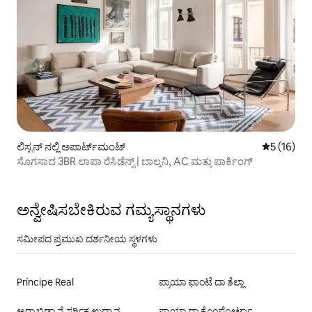
ಲಿಸ್ಬನ್ ನಲ್ಲಿ ಅಪಾರ್ಟ್‌ಮಂಟ್
5 ರಲ್ಲಿ 5 ಸ
5 (16)
ಸೊಗಸಾದ 3BR ಲಾಪಾ ರೆಸಿಡೆನ್ಸ್ | ಬಾಲ್ಕನಿ, AC ಮತ್ತು ಪಾರ್ಕಿಂಗ್
ಅನ್ವೇಷಿಸಬೇಕಿರುವ ಗಮ್ಯಸ್ಥಾನಗಳು
ಸಮೀಪದ ಪ್ರಮುಖ ದರ್ಶನೀಯ ಸ್ಥಳಗಳು
Príncipe Real
ಪ್ರಾಯಾ ಫಾಂಟೆ ದಾ ತೆಲ್ಹಾ
ಅರ್ರಾಬಿಡಾ ನೈಸರ್ಗಿಕ ಉದ್ಯಾನ
ಪ್ರಾಯಾ ದಾ ಕೊಂಪೋರ್ಟಾ