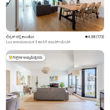
ಲಿಸ್ಬನ್ ನಲ್ಲಿ ಕಾಂಡೋ
5 ರಲ್ಲಿ 4.98 ಸರಾ
4.98 (173)
Lux ಆರಾಮದಾಯಕ 3 ಹಾಸಿಗೆ ಅಪಾರ್ಟ್‌ಮೆಂಟ್
ಗೆಸ್ಟ್‌ಗಳ ಅಚ್ಚುಮೆಚ್ಚಿನದು
ಗೆಸ್ಟ್‌ಗಳಿಗೆ ಅತಿ ಹೆಚ್ಚು ಅಚ್ಚುಮೆಚ್ಚಿನದು