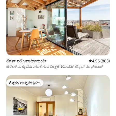
ಲಿಸ್ಬನ್ ನಲ್ಲಿ ಅಪಾರ್ಟ್‌ಮಂಟ್
5 ರಲ್ಲಿ 4.95 ಸರಾ
4.95 (883)
ಟೆರೇಸ್ ಮತ್ತು ಬೆರಗುಗೊಳಿಸುವ ವೀಕ್ಷಣೆಗಳೊಂದಿಗೆ ಲಿಸ್ಬನ್ ರೂಫ್‌ಟಾಪ್
ಗೆಸ್ಟ್‌ಗಳ ಅಚ್ಚುಮೆಚ್ಚಿನದು
ಗೆಸ್ಟ್‌ಗಳ ಅಚ್ಚುಮೆಚ್ಚಿನದು