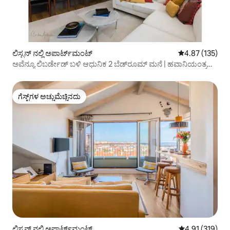
ಲಿಸ್ಬನ್ ನಲ್ಲಿ ಅಪಾರ್ಟ್‌ಮಂಟ್
5 ರಲ್ಲಿ 4.87 ಸರಾ
4.87 (135)
ಅವೆನ್ಯೂ ಲಿಬರ್ಡೇಡ್ ಬಳಿ ಆಧುನಿಕ 2 ಬೆಡ್‌ರೂಮ್ ಮನೆ | ಹವಾನಿಯಂತ್ರಣ
ಮತ್ತು ಪಾರ್ಕಿಂಗ್
ಗೆಸ್ಟ್‌ಗಳ ಅಚ್ಚುಮೆಚ್ಚಿನದು
ಗೆಸ್ಟ್‌ಗಳ ಅಚ್ಚುಮೆಚ್ಚಿನದು
ಲಿಸ್ಬನ್ ನಲ್ಲಿ ಅಪಾರ್ಟ್‌ಮಂಟ್
5 ರಲ್ಲಿ 4.91 ಸರಾ
4.91 (319)