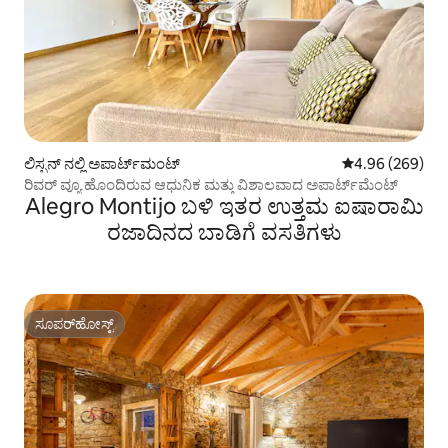
ಲಿಸ್ಬನ್ ನಲ್ಲಿ ಅಪಾರ್ಟ್‌ಮಂಟ್
5 ರಲ್ಲಿ 4.96 ಸರಾ
4.96 (269)
ರಿವರ್ ವ್ಯೂ ಹೊಂದಿರುವ ಆಧುನಿಕ ಮತ್ತು ವಿಶಾಲವಾದ ಅಪಾರ್ಟ್‌ಮೆಂಟ್
Alegro Montijo ಬಳಿ ಇತರ ಉತ್ತಮ ಐಷಾರಾಮಿ
ರಜಾದಿನದ ಬಾಡಿಗೆ ವಸತಿಗಳು
ಸೂಪರ್‌ಹೋಸ್ಟ್
ಸೂಪರ್‌ಹೋಸ್ಟ್