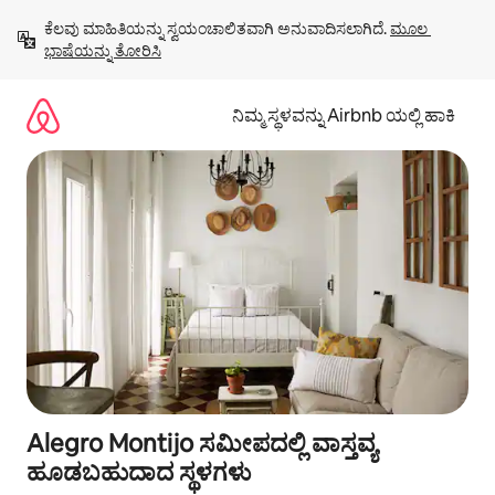
ವಿಷಯಕ್ಕೆ
ಕೆಲವು ಮಾಹಿತಿಯನ್ನು ಸ್ವಯಂಚಾಲಿತವಾಗಿ ಅನುವಾದಿಸಲಾಗಿದೆ. 
ಮೂಲ 
ಹೋಗಿ
ಭಾಷೆಯನ್ನು ತೋರಿಸಿ
ನಿಮ್ಮ ಸ್ಥಳವನ್ನು Airbnb ಯಲ್ಲಿ ಹಾಕಿ
Alegro Montijo ಸಮೀಪದಲ್ಲಿ ವಾಸ್ತವ್ಯ
ಹೂಡಬಹುದಾದ ಸ್ಥಳಗಳು