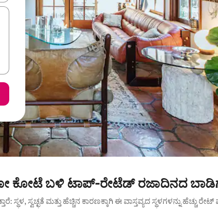
ೋ ಕೋಟೆ ಬಳಿ ಟಾಪ್-ರೇಟೆಡ್ ರಜಾದಿನದ ಬಾಡಿಗ
ುತ್ತಾರೆ: ಸ್ಥಳ, ಸ್ವಚ್ಛತೆ ಮತ್ತು ಹೆಚ್ಚಿನ ಕಾರಣಕ್ಕಾಗಿ ಈ ವಾಸ್ತವ್ಯದ ಸ್ಥಳಗಳನ್ನು ಹೆಚ್ಚು ರೇ