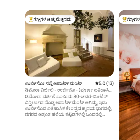
ಗೆಸ್ಟ್‌ಗಳ ಅಚ್ಚುಮೆಚ್ಚಿನದು
ಗೆಸ್ಟ್‌ಗ
ಗೆಸ್ಟ್‌ಗಳಿಗೆ ಅತಿ ಹೆಚ್ಚು ಅಚ್ಚುಮೆಚ್ಚಿನದು
ಗೆಸ್ಟ್‌ಗಳಿಗ
ಉರ್ಬಿನೋ ನಲ್ಲಿ ಅಪಾರ್ಟ್‌ಮಂಟ್
5 ರಲ್ಲಿ 5.0 ಸರಾಸರಿ ರೇಟಿ
5.0 (13)
ಡಿಮೊರಾ ವಿರ್ಜಿಲಿ - ಉರ್ಬಿನೊ - (ಪೂರ್ಣ ಐತಿಹಾಸಿಕ
ಕೇಂದ್ರ)
ಡಿಮೋರಾ ವರ್ಜಿಲಿ ಎಂಬುದು 80-ಚದರ-ಮೀಟರ್
ವಿಸ್ತೀರ್ಣದ ದೊಡ್ಡ ಅಪಾರ್ಟ್‌ಮೆಂಟ್ ಆಗಿದ್ದು, ಇದು
ಉರ್ಬಿನೊದ ಐತಿಹಾಸಿಕ ಕೇಂದ್ರದ ಹೃದಯಭಾಗದಲ್ಲಿ,
ನಗರದ ಅತ್ಯಂತ ಹಳೆಯ ಕಟ್ಟಡಗಳಲ್ಲಿ ಒಂದರಲ್ಲಿ
ನೆಲೆಗೊಂಡಿದೆ. ಸ್ಥಳಗಳು ವಿಶಾಲವಾಗಿವೆ ಮತ್ತು ಎಲ್ಲಾ
ಸೌಕರ್ಯಗಳನ್ನು ಹೊಂದಿವೆ, ಆರಾಮದಾಯಕ ಮತ್ತು
ವಿಶ್ರಾಂತ ವಾಸ್ತವ್ಯಕ್ಕಾಗಿ ವಿನ್ಯಾಸಗೊಳಿಸಲಾಗಿದೆ.
ಅಮೂಲ್ಯವಾದ ಐತಿಹಾಸಿಕ ಸನ್ನಿವೇಶದಲ್ಲಿ