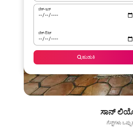
ಚೆಕ್-ಇನ್
ಚೆಕ್-ಔಟ್
ಹುಡುಕಿ
ಸಾನ್ ಲಿಯ
ಗೆಸ್ಟ್‌ಗಳು ಒಪ್ಪ