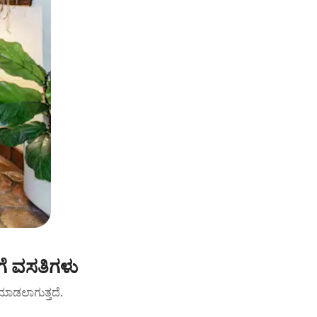
ೆ ವಸತಿಗಳು
ಟ್ ಮಾಡಲಾಗುತ್ತದೆ.