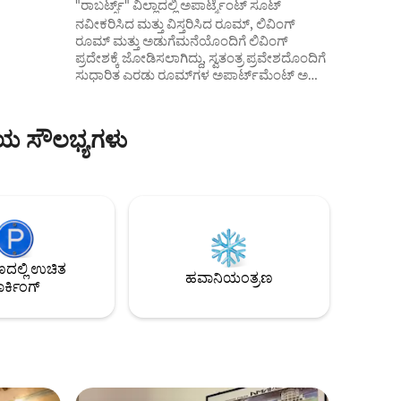
ಬಾರ್
"ರಾಬರ್ಟ್ಸ್" ವಿಲ್ಲಾದಲ್ಲಿ ಅಪಾರ್ಟ್ಮೆಂಟ್ ಸೂಟ್
ನವೀಕರಿಸಿದ ಮತ್ತು ವಿಸ್ತರಿಸಿದ ರೂಮ್, ಲಿವಿಂಗ್
ಳಿಸಲಾಗಿದೆ
ರೂಮ್ ಮತ್ತು ಅಡುಗೆಮನೆಯೊಂದಿಗೆ ಲಿವಿಂಗ್
ದ ಮತ್ತು
ಪ್ರದೇಶಕ್ಕೆ ಜೋಡಿಸಲಾಗಿದ್ದು, ಸ್ವತಂತ್ರ ಪ್ರವೇಶದೊಂದಿಗೆ
ಸುಧಾರಿತ ಎರಡು ರೂಮ್‌ಗಳ ಅಪಾರ್ಟ್‌ಮೆಂಟ್ ಅನ್ನು
ರಚಿಸುತ್ತದೆ, ಇದು ಹಸಿರಿನಿಂದ ಸುತ್ತುವರೆದಿದೆ, ಆದರೆ
ನಗರ ಮತ್ತು ಅನೇಕ ಆಸಕ್ತಿದಾಯಕ ಸ್ಥಳಗಳಿಗೆ
ಹತ್ತಿರದಲ್ಲಿದೆ. ಸಾರಿಗೆ ಸೌಲಭ್ಯವನ್ನು ಹೊಂದಿರುವುದು
ಿಯ ಸೌಲಭ್ಯಗಳು
ಸೂಕ್ತ. ನೀವು ಎಸ್ಪ್ರೆಸೊ ಯಂತ್ರ, ಚಹಾ, ಕುಕೀಗಳು
ಮತ್ತು ಹಣ್ಣಿನ ರಸಗಳನ್ನು ಕಾಣಬಹುದು. ಮನೆಯು
4,000 ಮೀಟರ್ ಉದ್ಯಾನವನ್ನು ಹೊಂದಿದ್ದು ಅದು
ನಮ್ಮ ಗೆಸ್ಟ್‌ಗಳಿಗೆ ಗೌಪ್ಯತೆಯನ್ನು ಒದಗಿಸುತ್ತದೆ. ಸ್ವಯಂ
ಚೆಕ್-ಇನ್/ಔಟ್ ಲಭ್ಯವಿದೆ. ಅನುಮತಿ ರಿಮಿನಿ ಪುರಸಭೆ
474 N.0134650
ಲ್ಲಿ ಉಚಿತ
ಹವಾನಿಯಂತ್ರಣ
ರ್ಕಿಂಗ್