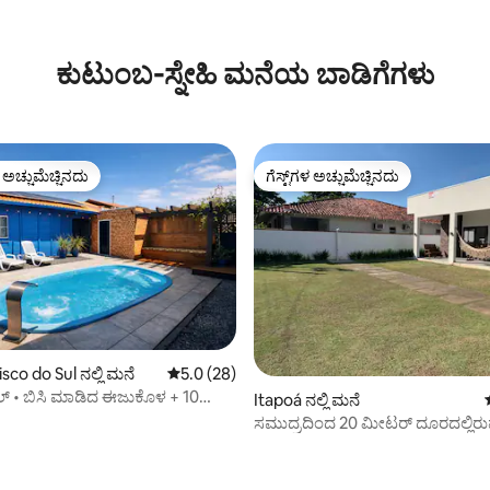
ಕುಟುಂಬ-ಸ್ನೇಹಿ ಮನೆಯ ಬಾಡಿಗೆಗಳು
ಳ ಅಚ್ಚುಮೆಚ್ಚಿನದು
ಗೆಸ್ಟ್‌ಗಳ ಅಚ್ಚುಮೆಚ್ಚಿನದು
ೆ ಅತಿ ಹೆಚ್ಚು ಅಚ್ಚುಮೆಚ್ಚಿನದು
ಗೆಸ್ಟ್‌ಗಳ ಅಚ್ಚುಮೆಚ್ಚಿನದು
sco do Sul ನಲ್ಲಿ ಮನೆ
5 ರಲ್ಲಿ 5.0 ಸರಾಸರಿ ರೇಟಿಂಗ್, 28 ವಿಮರ್ಶೆಗಳು
5.0 (28)
್ • ಬಿಸಿ ಮಾಡಿದ ಈಜುಕೊಳ + 10
್, 111 ವಿಮರ್ಶೆಗಳು
Itapoá ನಲ್ಲಿ ಮನೆ
ಲ್ ಟೇಬಲ್
ಸಮುದ್ರದಿಂದ 20 ಮೀಟರ್ ದೂರದಲ್ಲಿರ
ಮೇಲೆ ಕಾಸಾ ನೋವಾ ಕಾಲು 2 ಬೆಡ್‌ರೂಮ