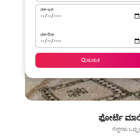
ಚೆಕ್-ಇನ್
ಚೆಕ್-ಔಟ್
ಹುಡುಕಿ
ಫೋರ್ಟೆ ಮಾರ
ಗೆಸ್ಟ್‌ಗಳು ಒಪ್ಪ