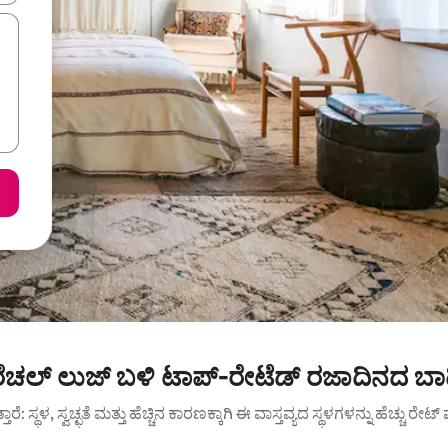
ೆಚಲ್ ಲುಜ್ ಬಳಿ ಟಾಪ್-ರೇಟೆಡ್ ರಜಾದಿನದ ಬಾಡ
ುತ್ತಾರೆ: ಸ್ಥಳ, ಸ್ವಚ್ಛತೆ ಮತ್ತು ಹೆಚ್ಚಿನ ಕಾರಣಕ್ಕಾಗಿ ಈ ವಾಸ್ತವ್ಯದ ಸ್ಥಳಗಳನ್ನು ಹೆಚ್ಚು ರೇ