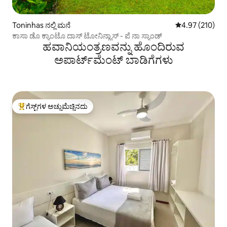
Toninhas ನಲ್ಲಿ ಮನೆ
5 ರಲ್ಲಿ 4.97 ಸರಾ
4.97 (210)
ಕಾಸಾ ಡೊ ಕ್ಯಾಂಟೊ ದಾಸ್ ಟೋನಿನ್ಹಾಸ್ - ಪೆ ನಾ ಸ್ಯಾಂಡ್
ಹವಾನಿಯಂತ್ರಣವನ್ನು ಹೊಂದಿರುವ
ಅಪಾರ್ಟ್‌ಮೆಂಟ್‌ ಬಾಡಿಗೆಗಳು
ಗೆಸ್ಟ್‌ಗಳ ಅಚ್ಚುಮೆಚ್ಚಿನದು
ಗೆಸ್ಟ್‌ಗಳಿಗೆ ಅತಿ ಹೆಚ್ಚು ಅಚ್ಚುಮೆಚ್ಚಿನದು