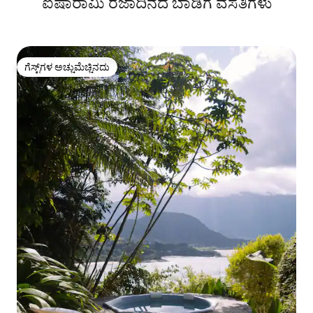
ಐಷಾರಾಮಿ ರಜಾದಿನದ ಬಾಡಿಗೆ ವಸತಿಗಳು
ಗೆಸ್ಟ್‌ಗಳ ಅಚ್ಚುಮೆಚ್ಚಿನದು
ಗೆಸ್ಟ್‌ಗಳ ಅಚ್ಚುಮೆಚ್ಚಿನದು