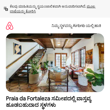
ವಿಷಯಕ್ಕೆ
ಕೆಲವು ಮಾಹಿತಿಯನ್ನು ಸ್ವಯಂಚಾಲಿತವಾಗಿ ಅನುವಾದಿಸಲಾಗಿದೆ. 
ಮೂಲ 
ಹೋಗಿ
ಭಾಷೆಯನ್ನು ತೋರಿಸಿ
ನಿಮ್ಮ ಸ್ಥಳವನ್ನು Airbnb ಯಲ್ಲಿ ಹಾಕಿ
Praia da Fortaleza ಸಮೀಪದಲ್ಲಿ ವಾಸ್ತವ್ಯ
ಹೂಡಬಹುದಾದ ಸ್ಥಳಗಳು