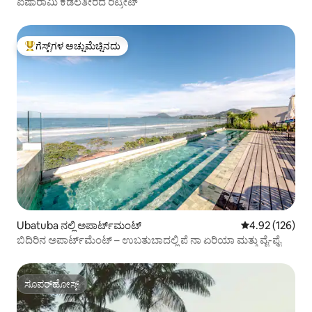
ಐಷಾರಾಮಿ ಕಡಲತೀರದ ರಿಟ್ರೀಟ್
ಗೆಸ್ಟ್‌ಗಳ ಅಚ್ಚುಮೆಚ್ಚಿನದು
ಗೆಸ್ಟ್‌ಗಳಿಗೆ ಅತಿ ಹೆಚ್ಚು ಅಚ್ಚುಮೆಚ್ಚಿನದು
Ubatuba ನಲ್ಲಿ ಅಪಾರ್ಟ್‌ಮಂಟ್
5 ರಲ್ಲಿ 4.92 ಸರಾ
4.92 (126)
ಬಿದಿರಿನ ಅಪಾರ್ಟ್‌ಮೆಂಟ್ – ಉಬತುಬಾದಲ್ಲಿ ಪೆ ನಾ ಏರಿಯಾ ಮತ್ತು ವೈ-ಫೈ
ಸೂಪರ್‌ಹೋಸ್ಟ್
ಸೂಪರ್‌ಹೋಸ್ಟ್