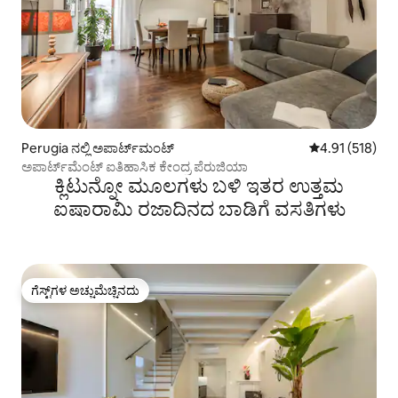
Perugia ನಲ್ಲಿ ಅಪಾರ್ಟ್‌ಮಂಟ್
5 ರಲ್ಲಿ 4.91 ಸರಾ
4.91 (518)
ಅಪಾರ್ಟ್‌ಮೆಂಟ್ ಐತಿಹಾಸಿಕ ಕೇಂದ್ರ ಪೆರುಜಿಯಾ
ಕ್ಲಿಟುನ್ನೋ ಮೂಲಗಳು ಬಳಿ ಇತರ ಉತ್ತಮ
ಐಷಾರಾಮಿ ರಜಾದಿನದ ಬಾಡಿಗೆ ವಸತಿಗಳು
ಗೆಸ್ಟ್‌ಗಳ ಅಚ್ಚುಮೆಚ್ಚಿನದು
ಗೆಸ್ಟ್‌ಗಳ ಅಚ್ಚುಮೆಚ್ಚಿನದು