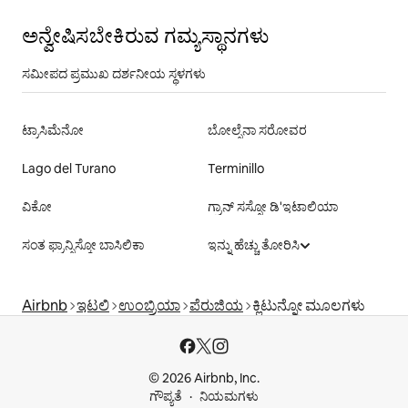
ಅನ್ವೇಷಿಸಬೇಕಿರುವ ಗಮ್ಯಸ್ಥಾನಗಳು
ಸಮೀಪದ ಪ್ರಮುಖ ದರ್ಶನೀಯ ಸ್ಥಳಗಳು
ಟ್ರಾಸಿಮೆನೋ
ಬೋಲ್ಸೆನಾ ಸರೋವರ
Lago del Turano
Terminillo
ವಿಕೋ
ಗ್ರಾನ್ ಸಸ್ಸೋ ಡಿ'ಇಟಾಲಿಯಾ
ಸಂತ ಫ್ರಾನ್ಸಿಸ್ಕೋ ಬಾಸಿಲಿಕಾ
ಇನ್ನು ಹೆಚ್ಚು ತೋರಿಸಿ
Airbnb
ಇಟಲಿ
ಉಂಬ್ರಿಯಾ
ಪೆರುಜಿಯ
ಕ್ಲಿಟುನ್ನೋ ಮೂಲಗಳು
© 2026 Airbnb, Inc.
ಗೌಪ್ಯತೆ
ನಿಯಮಗಳು