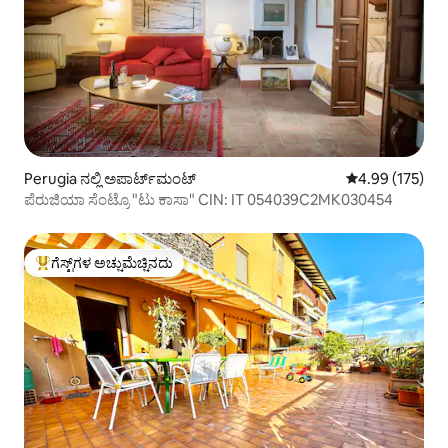
Perugia ನಲ್ಲಿ ಅಪಾರ್ಟ್‌ಮಂಟ್
5 ರಲ್ಲಿ 4.99 ಸರಾ
4.99 (175)
ಪೆರುಜಿಯಾ ಸೆಂಟ್ರೊ "ಟು ಕಾಸಾ" CIN: IT 054039C2MK030454
ಗೆಸ್ಟ್‌ಗಳ ಅಚ್ಚುಮೆಚ್ಚಿನದು
ಗೆಸ್ಟ್‌ಗಳಿಗೆ ಅತಿ ಹೆಚ್ಚು ಅಚ್ಚುಮೆಚ್ಚಿನದು