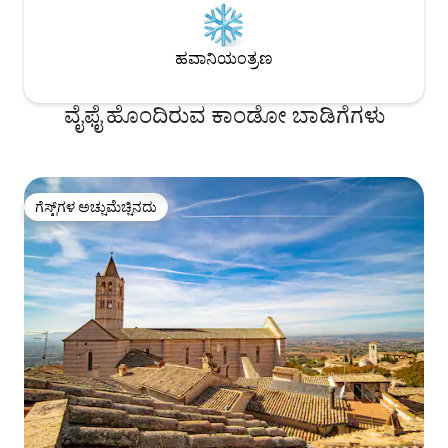
ಹವಾನಿಯಂತ್ರಣ
ವೈಫೈ ಹೊಂದಿರುವ ಕಾಂಡೋ ಬಾಡಿಗೆಗಳು
ಗೆಸ್ಟ್‌ಗಳ ಅಚ್ಚುಮೆಚ್ಚಿನದು
ಗೆಸ್ಟ್‌ಗಳ ಅಚ್ಚುಮೆಚ್ಚಿನದು