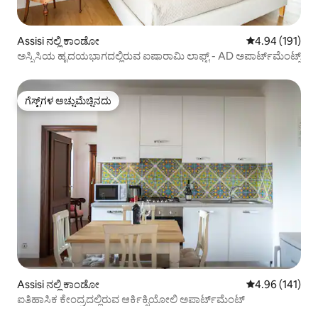
Assisi ನಲ್ಲಿ ಕಾಂಡೋ
5 ರಲ್ಲಿ 4.94 ಸರಾ
4.94 (191)
ಅಸ್ಸಿಸಿಯ ಹೃದಯಭಾಗದಲ್ಲಿರುವ ಐಷಾರಾಮಿ ಲಾಫ್ಟ್ - AD ಅಪಾರ್ಟ್‌ಮೆಂಟ್ಸ್
ಗೆಸ್ಟ್‌ಗಳ ಅಚ್ಚುಮೆಚ್ಚಿನದು
ಗೆಸ್ಟ್‌ಗಳ ಅಚ್ಚುಮೆಚ್ಚಿನದು
Assisi ನಲ್ಲಿ ಕಾಂಡೋ
5 ರಲ್ಲಿ 4.96 ಸರಾ
4.96 (141)
ಐತಿಹಾಸಿಕ ಕೇಂದ್ರದಲ್ಲಿರುವ ಆರ್ಕಿಕ್ಸಿಯೋಲಿ ಅಪಾರ್ಟ್‌ಮೆಂಟ್