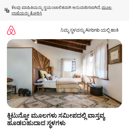
ವಿಷಯಕ್ಕೆ
ಕೆಲವು ಮಾಹಿತಿಯನ್ನು ಸ್ವಯಂಚಾಲಿತವಾಗಿ ಅನುವಾದಿಸಲಾಗಿದೆ. 
ಮೂಲ 
ಹೋಗಿ
ಭಾಷೆಯನ್ನು ತೋರಿಸಿ
ನಿಮ್ಮ ಸ್ಥಳವನ್ನು Airbnb ಯಲ್ಲಿ ಹಾಕಿ
ಕ್ಲಿಟುನ್ನೋ ಮೂಲಗಳು ಸಮೀಪದಲ್ಲಿ ವಾಸ್ತವ್ಯ
ಹೂಡಬಹುದಾದ ಸ್ಥಳಗಳು