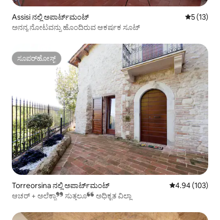
Assisi ನಲ್ಲಿ ಅಪಾರ್ಟ್‌ಮಂಟ್
5 ರಲ್ಲಿ 5 ಸ
5 (13)
ಅನನ್ಯ ನೋಟವನ್ನು ಹೊಂದಿರುವ ಆಕರ್ಷಕ ಸೂಟ್
ಸೂಪರ್‌ಹೋಸ್ಟ್
ಸೂಪರ್‌ಹೋಸ್ಟ್
Torreorsina ನಲ್ಲಿ ಅಪಾರ್ಟ್‌ಮಂಟ್
5 ರಲ್ಲಿ 4.94 ಸರಾ
4.94 (103)
ಆಚರ್ + ಅಲೆಕ್ಸಾ❞ ಸುತ್ತಲೂ❝ ಅಧಿಕೃತ ವಿಲ್ಲಾ