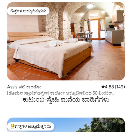
ಗೆಸ್ಟ್‌ಗಳ ಅಚ್ಚುಮೆಚ್ಚಿನದು
ಗೆಸ್ಟ್‌ಗಳ ಅಚ್ಚುಮೆಚ್ಚಿನದು
Assisi ನಲ್ಲಿ ಕಾಂಡೋ
5 ರಲ್ಲಿ 4.88 ಸರಾ
4.88 (149)
[ಡೊಮಸ್ ಸ್ಯಾಂಟ್'ಅಗ್ನೆಸ್] ಕಾರ್ಲೋ ಅಕ್ಯೂಟಿಸ್‌ನಿಂದ 50 ಮೀಟರ್
ಕುಟುಂಬ-ಸ್ನೇಹಿ ಮನೆಯ ಬಾಡಿಗೆಗಳು
ದೂರದಲ್ಲಿ
ಗೆಸ್ಟ್‌ಗಳ ಅಚ್ಚುಮೆಚ್ಚಿನದು
ಗೆಸ್ಟ್‌ಗಳಿಗೆ ಅತಿ ಹೆಚ್ಚು ಅಚ್ಚುಮೆಚ್ಚಿನದು