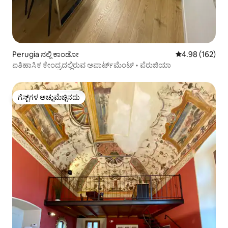
Perugia ನಲ್ಲಿ ಕಾಂಡೋ
5 ರಲ್ಲಿ 4.98 ಸರಾ
4.98 (162)
ಐತಿಹಾಸಿಕ ಕೇಂದ್ರದಲ್ಲಿರುವ ಅಪಾರ್ಟ್‌ಮೆಂಟ್ • ಪೆರುಜಿಯಾ
ಗೆಸ್ಟ್‌ಗಳ ಅಚ್ಚುಮೆಚ್ಚಿನದು
ಗೆಸ್ಟ್‌ಗಳ ಅಚ್ಚುಮೆಚ್ಚಿನದು