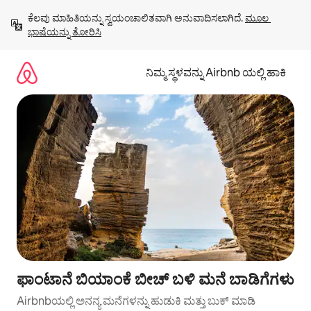
ವಿಷಯಕ್ಕೆ
ಕೆಲವು ಮಾಹಿತಿಯನ್ನು ಸ್ವಯಂಚಾಲಿತವಾಗಿ ಅನುವಾದಿಸಲಾಗಿದೆ. 
ಮೂಲ 
ಹೋಗಿ
ಭಾಷೆಯನ್ನು ತೋರಿಸಿ
ನಿಮ್ಮ ಸ್ಥಳವನ್ನು Airbnb ಯಲ್ಲಿ ಹಾಕಿ
ಫಾಂಟಾನೆ ಬಿಯಾಂಕೆ ಬೀಚ್ ಬಳಿ ಮನೆ ಬಾಡಿಗೆಗಳು
Airbnbಯಲ್ಲಿ ಅನನ್ಯ ಮನೆಗಳನ್ನು ಹುಡುಕಿ ಮತ್ತು ಬುಕ್ ಮಾಡಿ