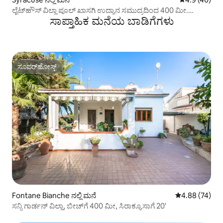
ಲೈಟ್‌ಹೌಸ್ ವಿಲ್ಲಾ ಪೂಲ್ ಖಾಸಗಿ ಉದ್ಯಾನ ಸಮುದ್ರದಿಂದ 400 ಮೀ.
ಸಾಪ್ತಾಹಿಕ ಮನೆಯ ಬಾಡಿಗೆಗಳು
ದೂರದಲ್ಲಿ
ಸೂಪರ್‌ಹೋಸ್ಟ್
ಸೂಪರ್‌ಹೋಸ್ಟ್
Fontane Bianche ನಲ್ಲಿ ಮನೆ
5 ರಲ್ಲಿ 4.88 ಸರ
4.88 (74)
ಸನ್ನಿ ಗಾರ್ಡನ್ ವಿಲ್ಲಾ, ಬೀಚ್‌ಗೆ 400 ಮೀ, ಸಿರಾಕ್ಯೂಸಾಗೆ 20'