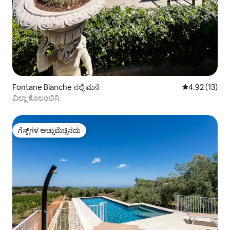
Fontane Bianche ನಲ್ಲಿ ಮನೆ
5 ರಲ್ಲಿ 4.92 ಸರ
4.92 (13)
ವಿಲ್ಲಾ ಕೊಲಂಬಿನಿ
ಗೆಸ್ಟ್‌ಗಳ ಅಚ್ಚುಮೆಚ್ಚಿನದು
ಗೆಸ್ಟ್‌ಗಳ ಅಚ್ಚುಮೆಚ್ಚಿನದು