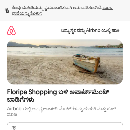
ವಿಷಯಕ್ಕೆ
ಕೆಲವು ಮಾಹಿತಿಯನ್ನು ಸ್ವಯಂಚಾಲಿತವಾಗಿ ಅನುವಾದಿಸಲಾಗಿದೆ. 
ಮೂಲ 
ಹೋಗಿ
ಭಾಷೆಯನ್ನು ತೋರಿಸಿ
ನಿಮ್ಮ ಸ್ಥಳವನ್ನು Airbnb ಯಲ್ಲಿ ಹಾಕಿ
Floripa Shopping ಬಳಿ ಅಪಾರ್ಟ್‌ಮೆಂಟ್
ಬಾಡಿಗೆಗಳು
Airbnbಯಲ್ಲಿ ಅನನ್ಯ ಅಪಾರ್ಟ್‌ಮೆಂಟ್‌ಗಳನ್ನು ಹುಡುಕಿ ಮತ್ತು ಬುಕ್
ಮಾಡಿ
ಸ್ಥಳ