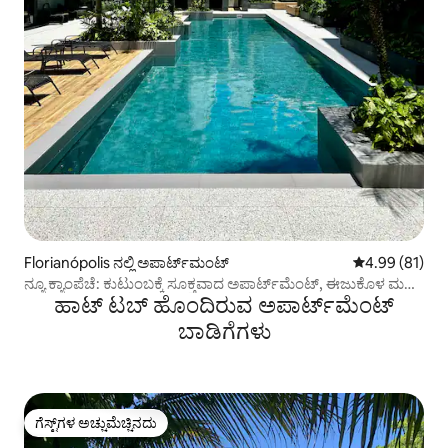
Florianópolis ನಲ್ಲಿ ಅಪಾರ್ಟ್‌ಮಂಟ್
5 ರಲ್ಲಿ 4.99 ಸರ
4.99 (81)
ನ್ಯೂ ಕ್ಯಾಂಪೆಚೆ: ಕುಟುಂಬಕ್ಕೆ ಸೂಕ್ತವಾದ ಅಪಾರ್ಟ್‌ಮೆಂಟ್, ಈಜುಕೊಳ ಮತ್ತು
ಹಾಟ್ ಟಬ್ ಹೊಂದಿರುವ ಅಪಾರ್ಟ್‌ಮೆಂಟ್
ಬೀಚ್
ಬಾಡಿಗೆಗಳು
ಗೆಸ್ಟ್‌ಗಳ ಅಚ್ಚುಮೆಚ್ಚಿನದು
ಗೆಸ್ಟ್‌ಗಳ ಅಚ್ಚುಮೆಚ್ಚಿನದು