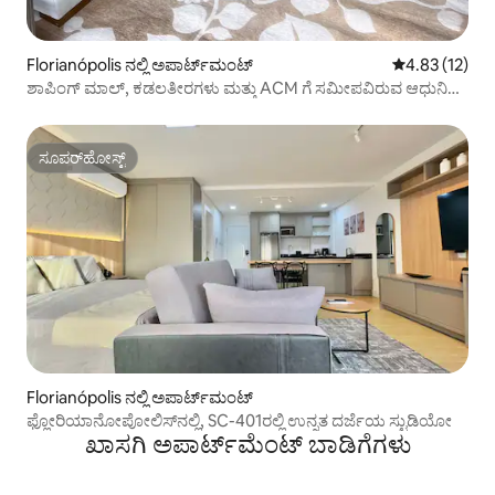
Florianópolis ನಲ್ಲಿ ಅಪಾರ್ಟ್‌ಮಂಟ್
5 ರಲ್ಲಿ 4.83 ಸರ
4.83 (12)
ಶಾಪಿಂಗ್ ಮಾಲ್, ಕಡಲತೀರಗಳು ಮತ್ತು ACM ಗೆ ಸಮೀಪವಿರುವ ಆಧುನಿಕ
ಅಪಾರ್ಟ್‌ಮೆಂಟ್.
ಸೂಪರ್‌ಹೋಸ್ಟ್
ಸೂಪರ್‌ಹೋಸ್ಟ್
Florianópolis ನಲ್ಲಿ ಅಪಾರ್ಟ್‌ಮಂಟ್
ಫ್ಲೋರಿಯಾನೋಪೋಲಿಸ್‌ನಲ್ಲಿ, SC-401ರಲ್ಲಿ ಉನ್ನತ ದರ್ಜೆಯ ಸ್ಟುಡಿಯೋ
ಖಾಸಗಿ ಅಪಾರ್ಟ್‌ಮೆಂಟ್ ಬಾಡಿಗೆಗಳು