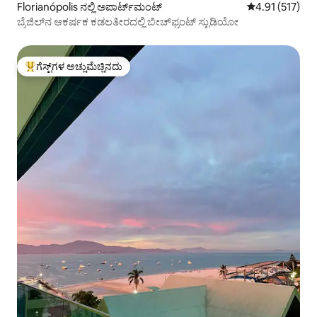
Florianópolis ನಲ್ಲಿ ಅಪಾರ್ಟ್‌ಮಂಟ್
5 ರಲ್ಲಿ 4.91 ಸರಾ
4.91 (517)
ಬ್ರೆಜಿಲ್‌ನ ಆಕರ್ಷಕ ಕಡಲತೀರದಲ್ಲಿ ಬೀಚ್‌ಫ್ರಂಟ್ ಸ್ಟುಡಿಯೋ
ಗೆಸ್ಟ್‌ಗಳ ಅಚ್ಚುಮೆಚ್ಚಿನದು
ಗೆಸ್ಟ್‌ಗಳಿಗೆ ಅತಿ ಹೆಚ್ಚು ಅಚ್ಚುಮೆಚ್ಚಿನದು