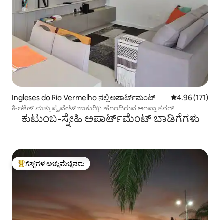
Ingleses do Rio Vermelho ನಲ್ಲಿ ಅಪಾರ್ಟ್‌ಮಂಟ್
5 ರಲ್ಲಿ 4.96 ಸರಾ
4.96 (171)
ಹೀಟೆಡ್ ಮತ್ತು ಪ್ರೈವೇಟ್ ಜಾಕುಝಿ ಹೊಂದಿರುವ ಆಂಪ್ಲಾ ಕವರ್
ಕುಟುಂಬ-ಸ್ನೇಹಿ ಅಪಾರ್ಟ್‌ಮೆಂಟ್ ಬಾಡಿಗೆಗಳು
ಗೆಸ್ಟ್‌ಗಳ ಅಚ್ಚುಮೆಚ್ಚಿನದು
ಗೆಸ್ಟ್‌ಗಳಿಗೆ ಅತಿ ಹೆಚ್ಚು ಅಚ್ಚುಮೆಚ್ಚಿನದು