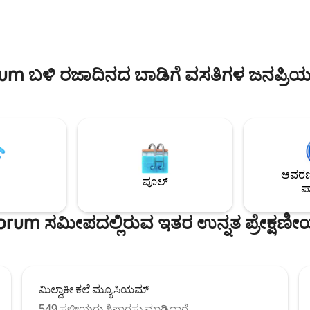
ಕಲ್ಪಿಸುತ್ತದೆ. ದಯವಿಟ್ಟು ಕೆಳಗಿನ ಘಟಕದ ಲ
ರ್ಕಿಂಗ್ ಅನ್ನು ಆನಂದಿಸಿ. ಥರ್ಡ್ ವಾರ್ಡ್,
ಭೇಟಿ ನೀಡಿ.
ಯಿಂಟ್ ಮತ್ತು ಮಿಲ್ವಾಕೀಸ್ ಅತ್ಯುತ್ತಮ
https://www.airbnb.com/room
್‌ಗಳು, ಬ್ರೂವರೀಸ್, ಅಂಗಡಿಗಳು ಮತ್ತು
326a-4972-8fa9-5f8c54574f6b
ಿವರ್‌ಫ್ರಂಟ್‌ಗೆ ನಡೆದುಕೊಂಡು
 ಮತ್ತು ಆಟ ಎರಡಕ್ಕೂ ಸೂಕ್ತವಾಗಿದೆ.
rum ಬಳಿ ರಜಾದಿನದ ಬಾಡಿಗೆ ವಸತಿಗಳ ಜನಪ್ರಿಯ
ಆವರಣದ
ಪೂಲ್
ಪಾ
orum ಸಮೀಪದಲ್ಲಿರುವ ಇತರ ಉನ್ನತ ಪ್ರೇಕ್ಷಣೀ
ಮಿಲ್ವಾಕೀ ಕಲೆ ಮ್ಯೂಸಿಯಮ್
549 ಸ್ಥಳೀಯರು ಶಿಫಾರಸು ಮಾಡಿದ್ದಾರೆ