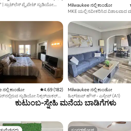
| ಸ್ಪಾಟ್‌ಲೆಸ್ ಪ್ರೈವೇಟ್ ಸ್ಟುಡಿಯೋ
Milwaukee ನಲ್ಲಿ ಕಾಂಡೋ
ಾಯಿಂಟ್
MKE ಯಲ್ಲಿ ನವೀಕರಿಸಿದ ವಿಶಾಲವಾದ ಮತ
ಆರಾಮದಾಯಕವಾದ ❤️ 2BR ಘಟಕ
್, 263 ವಿಮರ್ಶೆಗಳು
 ನಲ್ಲಿ ಕಾಂಡೋ
5 ರಲ್ಲಿ 4.69 ಸರಾಸರಿ ರೇಟಿಂಗ್, 182 ವಿಮರ್ಶೆಗಳು
4.69 (182)
Milwaukee ನಲ್ಲಿ ಕಾಂಡೋ
್‌ನಲ್ಲಿರುವ ಸ್ಟುಡಿಯೋ ನಿಕ್ಕರ್‌ಬಾಕರ್
ಹಿಲ್‌ಟಾಪ್ ಹೌಸ್ - ಎಸ್ಕೇಪ್ (A1)
ಕುಟುಂಬ-ಸ್ನೇಹಿ ಮನೆಯ ಬಾಡಿಗೆಗಳು
#8
ಚ್ಚುಮೆಚ್ಚಿನದು
ಸೂಪರ್‌ಹೋಸ್ಟ್