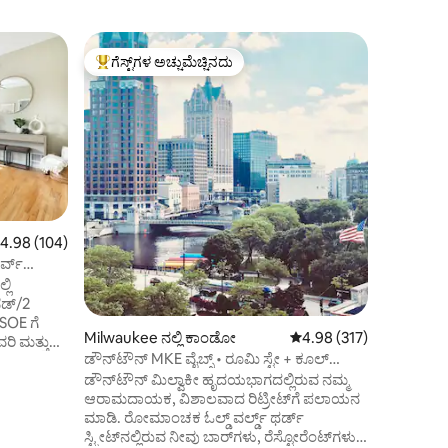
Milwauke
ಗೆಸ್ಟ್‌ಗಳ ಅಚ್ಚುಮೆಚ್ಚಿನದು
ಸೂಪರ್‌ಹೋ
ಗೆಸ್ಟ್‌ಗಳಿಗೆ ಅತಿ ಹೆಚ್ಚು ಅಚ್ಚುಮೆಚ್ಚಿನದು
ಸೂಪರ್‌ಹೋ
ಫಿಸರ್ವ್‌ಫೋ
ಕಿಂಗ್ ಬೆ
ನಮ್ಮ 1876
ಇಟ್ಟಿಗೆ ಕಟ್
ಡಿಸ್ಟ್ರಿಕ್ಟ
ಸಂಪೂರ್ಣವ
ಮಹಡಿಯಲ್ಲಿ
ಕಾಫಿ ಮತ್ತು 
ಫಿಸರ್ವ್ ಫೋ
ದೂರದಲ್ಲಿದ್ದೇವೆ. ಬ್ರೂವರ್ಸ್ ಆ
 ರಲ್ಲಿ 4.98 ಸರಾಸರಿ ರೇಟಿಂಗ್, 104 ವಿಮರ್ಶೆಗಳು
4.98 (104)
ಶಟಲ್‌ಗಳನ್ನ
ರ್ವ್
ಮೋಜಿನ ರೆಸ
ಲಿ
ರಿವರ್‌ವಾಕ್‌
ರಾತ್ರಿ ಜೀವನವ
SOE ಗೆ
Milwaukee ನಲ್ಲಿ ಕಾಂಡೋ
5 ರಲ್ಲಿ 4.98 ಸರಾಸರಿ ರೇಟಿಂ
4.98 (317)
ಡೌನ್‌ಟೌನ್ MKE ವೈಬ್ಸ್ • ರೂಮಿ ಸ್ಟೇ + ಕೂಲ್
ಪರ್ಕ್‌ಗಳು
ಡೌನ್‌ಟೌನ್ ಮಿಲ್ವಾಕೀ ಹೃದಯಭಾಗದಲ್ಲಿರುವ ನಮ್ಮ
ಆರಾಮದಾಯಕ, ವಿಶಾಲವಾದ ರಿಟ್ರೀಟ್‌ಗೆ ಪಲಾಯನ
ಷ ನಡಿಗೆ.
ಮಾಡಿ. ರೋಮಾಂಚಕ ಓಲ್ಡ್ ವರ್ಲ್ಡ್ ಥರ್ಡ್
ಸಹ
ಸ್ಟ್ರೀಟ್‌ನಲ್ಲಿರುವ ನೀವು ಬಾರ್‌ಗಳು, ರೆಸ್ಟೋರೆಂಟ್‌ಗಳು
ಗೆ ಅವಕಾಶ