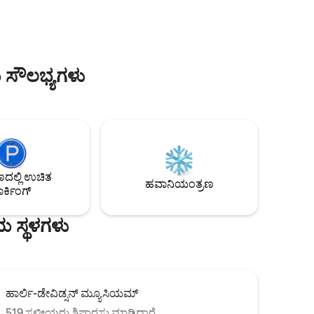
ಮತ್ತು ಐತಿಹಾಸಿಕ ಮೋಡಿಗಳಿಂದ ಮೆಟ್ಟಿಲುಗಳಾಗಿದ್ದೀರಿ.
ಿಂಕ್‌ಗೆ
ಪ್ಲಶ್ ಬೆಡ್ಡಿಂಗ್, ಪೂರ್ಣ ಅಡುಗೆಮನೆ, ವೇಗದ ವೈ-ಫೈ
ಮತ್ತು ಸೊಗಸಾದ ಅಲಂಕಾರವನ್ನು ಆನಂದಿಸಿ. ನಿಮ್ಮ
s/1609061719132973138guests=1&adults=1&s=67&unique_share_
ವಾಸ್ತವ್ಯವನ್ನು ಹೆಚ್ಚು ವಿಶೇಷವಾಗಿಸಲು ನಾವು
ವಿಶೇಷವಾದ ಕ್ಯುರೇಟೆಡ್ ಆಹಾರ ಮತ್ತು ಪಾನೀಯ
 ಸೌಲಭ್ಯಗಳು
ಪ್ಯಾಕೇಜ್‌ಗಳು ಅಥವಾ ಆಚರಣೆಯ ಸೆಟಪ್‌ಗಳಂತಹ
ವಿಶೇಷ ಆಡ್-ಆನ್‌ಗಳನ್ನು ಸಹ ನೀಡುತ್ತೇವೆ. 5-ಸ್ಟಾರ್
ಅನುಭವವನ್ನು ರಚಿಸಲು ನಾವು ಹೇಗೆ ಸಹಾಯ
ಮಾಡಬಹುದು ಎಂದು ನಮಗೆ ತಿಳಿಸಿ!
ಲ್ಲಿ ಉಚಿತ
ಹವಾನಿಯಂತ್ರಣ
ರ್ಕಿಂಗ್
ಯ ಸ್ಥಳಗಳು
ಹಾರ್ಲಿ-ಡೇವಿಡ್ಸನ್ ಮ್ಯೂಸಿಯಮ್
519 ಸ್ಥಳೀಯರು ಶಿಫಾರಸು ಮಾಡಿದ್ದಾರೆ