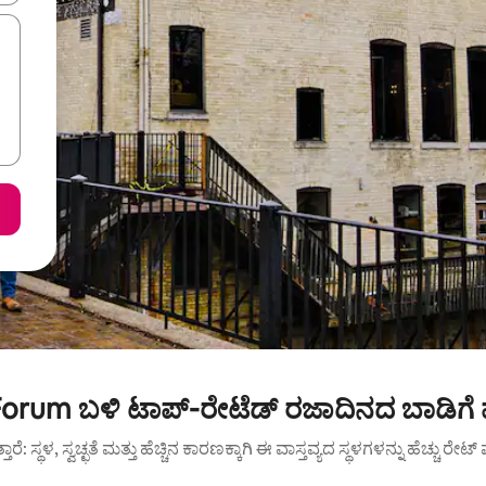
Forum ಬಳಿ ಟಾಪ್-ರೇಟೆಡ್ ರಜಾದಿನದ ಬಾಡಿಗೆ
ುತ್ತಾರೆ: ಸ್ಥಳ, ಸ್ವಚ್ಛತೆ ಮತ್ತು ಹೆಚ್ಚಿನ ಕಾರಣಕ್ಕಾಗಿ ಈ ವಾಸ್ತವ್ಯದ ಸ್ಥಳಗಳನ್ನು ಹೆಚ್ಚು ರೇ