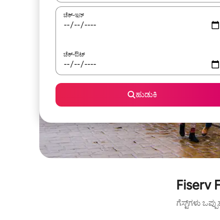
ಚೆಕ್-ಇನ್
ಚೆಕ್-ಔಟ್
ಹುಡುಕಿ
Fiserv 
ಗೆಸ್ಟ್‌ಗಳು ಒಪ್ಪ