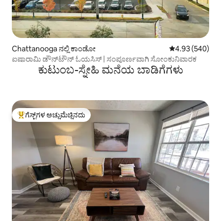
Chattanooga ನಲ್ಲಿ ಕಾಂಡೋ
5 ರಲ್ಲಿ 4.93 ಸರಾ
4.93 (540)
ಐಷಾರಾಮಿ ಡೌನ್‌ಟೌನ್ ಓಯಸಿಸ್ | ಸಂಪೂರ್ಣವಾಗಿ ಸೋಂಕುನಿವಾರಕ
ಕುಟುಂಬ-ಸ್ನೇಹಿ ಮನೆಯ ಬಾಡಿಗೆಗಳು
ಗೆಸ್ಟ್‌ಗಳ ಅಚ್ಚುಮೆಚ್ಚಿನದು
ಗೆಸ್ಟ್‌ಗಳಿಗೆ ಅತಿ ಹೆಚ್ಚು ಅಚ್ಚುಮೆಚ್ಚಿನದು