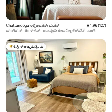
Chattanooga ನಲ್ಲಿ ಅಪಾರ್ಟ್‌ಮಂಟ್
5 ರಲ್ಲಿ 4.96 ಸರಾ
4.96 (127)
ಡೌನ್‌ಟೌನ್ - ಕಿಂಗ್ ಬೆಡ್ - ಯಾವುದೇ ಕೆಲಸವಿಲ್ಲ ಚೆಕ್‌ಔಟ್ -ವಾಕ್!
ಗೆಸ್ಟ್‌ಗಳ ಅಚ್ಚುಮೆಚ್ಚಿನದು
ಗೆಸ್ಟ್‌ಗಳಿಗೆ ಅತಿ ಹೆಚ್ಚು ಅಚ್ಚುಮೆಚ್ಚಿನದು