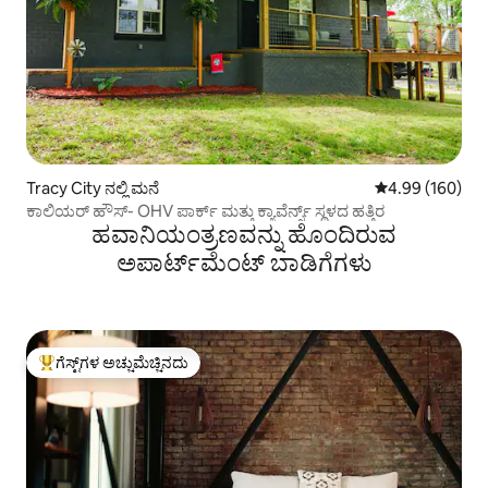
Tracy City ನಲ್ಲಿ ಮನೆ
5 ರಲ್ಲಿ 4.99 ಸರಾ
4.99 (160)
ಕಾಲಿಯರ್ ಹೌಸ್- OHV ಪಾರ್ಕ್ ಮತ್ತು ಕ್ಯಾವೆರ್ನ್ಸ್ ಸ್ಥಳದ ಹತ್ತಿರ
ಹವಾನಿಯಂತ್ರಣವನ್ನು ಹೊಂದಿರುವ
ಅಪಾರ್ಟ್‌ಮೆಂಟ್‌ ಬಾಡಿಗೆಗಳು
ಗೆಸ್ಟ್‌ಗಳ ಅಚ್ಚುಮೆಚ್ಚಿನದು
ಗೆಸ್ಟ್‌ಗಳಿಗೆ ಅತಿ ಹೆಚ್ಚು ಅಚ್ಚುಮೆಚ್ಚಿನದು