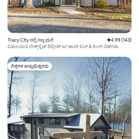
Tracy City ನಲ್ಲಿ ಸಣ್ಣ ಮನೆ
5 ರಲ್ಲಿ 4.99 ಸರಾ
4.99 (143)
ವಿಶಾಲವಾದ ಲೇಕ್ಸ್‌ಸೈಡ್ ರಿಟ್ರೀಟ್ w/ ಹಾಟ್ ಟಬ್ & ಕಿಂಗ್ ಬೆಡ್‌ಗಳು
ಗೆಸ್ಟ್‌ಗಳ ಅಚ್ಚುಮೆಚ್ಚಿನದು
ಗೆಸ್ಟ್‌ಗಳ ಅಚ್ಚುಮೆಚ್ಚಿನದು