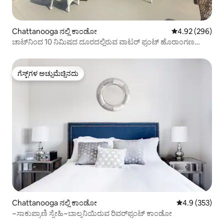
Chattanooga ನಲ್ಲಿ ಕಾಂಡೋ
5 ರಲ್ಲಿ 4.92 ಸರಾ
4.92 (296)
ಚಾಟ್‌ನಿಂದ 10 ನಿಮಿಷದ ದೂರದಲ್ಲಿರುವ ವಾಟರ್ ಫ್ರಂಟ್ ಹೊರಾಂಗಣ
ಪ್ಯಾರಡೈಸ್!!
ಗೆಸ್ಟ್‌ಗಳ ಅಚ್ಚುಮೆಚ್ಚಿನದು
ಗೆಸ್ಟ್‌ಗಳ ಅಚ್ಚುಮೆಚ್ಚಿನದು
Chattanooga ನಲ್ಲಿ ಕಾಂಡೋ
5 ರಲ್ಲಿ 4.9 ಸರಾ
4.9 (353)
~ಸಾಕುಪ್ರಾಣಿ ಸ್ನೇಹಿ~ಬಾಲ್ಕನಿಯಿರುವ ರಿವರ್‌ಫ್ರಂಟ್ ಕಾಂಡೋ