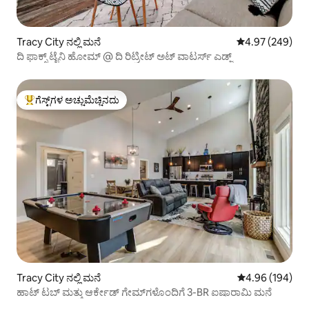
Tracy City ನಲ್ಲಿ ಮನೆ
5 ರಲ್ಲಿ 4.97 ಸರಾ
4.97 (249)
ದಿ ಫಾಕ್ಸ್ ಟೈನಿ ಹೋಮ್ @ ದಿ ರಿಟ್ರೀಟ್ ಅಟ್ ವಾಟರ್ಸ್ ಎಡ್ಜ್
ಗೆಸ್ಟ್‌ಗಳ ಅಚ್ಚುಮೆಚ್ಚಿನದು
ಗೆಸ್ಟ್‌ಗಳಿಗೆ ಅತಿ ಹೆಚ್ಚು ಅಚ್ಚುಮೆಚ್ಚಿನದು
Tracy City ನಲ್ಲಿ ಮನೆ
5 ರಲ್ಲಿ 4.96 ಸರಾ
4.96 (194)
ಹಾಟ್ ಟಬ್ ಮತ್ತು ಆರ್ಕೇಡ್ ಗೇಮ್‌ಗಳೊಂದಿಗೆ 3-BR ಐಷಾರಾಮಿ ಮನೆ