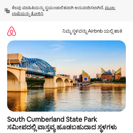
ವಿಷಯಕ್ಕೆ
ಕೆಲವು ಮಾಹಿತಿಯನ್ನು ಸ್ವಯಂಚಾಲಿತವಾಗಿ ಅನುವಾದಿಸಲಾಗಿದೆ. 
ಮೂಲ 
ಹೋಗಿ
ಭಾಷೆಯನ್ನು ತೋರಿಸಿ
ನಿಮ್ಮ ಸ್ಥಳವನ್ನು Airbnb ಯಲ್ಲಿ ಹಾಕಿ
South Cumberland State Park
ಸಮೀಪದಲ್ಲಿ ವಾಸ್ತವ್ಯ ಹೂಡಬಹುದಾದ ಸ್ಥಳಗಳು