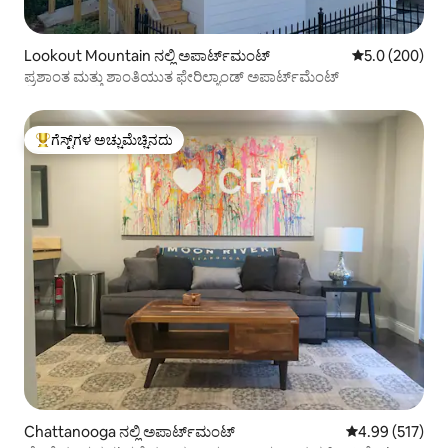
Lookout Mountain ನಲ್ಲಿ ಅಪಾರ್ಟ್‌ಮಂಟ್
5 ರಲ್ಲಿ 5.0 ಸರಾ
5.0 (200)
ಪ್ರಶಾಂತ ಮತ್ತು ಶಾಂತಿಯುತ ಫೇರಿಲ್ಯಾಂಡ್ ಅಪಾರ್ಟ್‌ಮೆಂಟ್
ಗೆಸ್ಟ್‌ಗಳ ಅಚ್ಚುಮೆಚ್ಚಿನದು
ಗೆಸ್ಟ್‌ಗಳಿಗೆ ಅತಿ ಹೆಚ್ಚು ಅಚ್ಚುಮೆಚ್ಚಿನದು
Chattanooga ನಲ್ಲಿ ಅಪಾರ್ಟ್‌ಮಂಟ್
5 ರಲ್ಲಿ 4.99 ಸರಾ
4.99 (517)