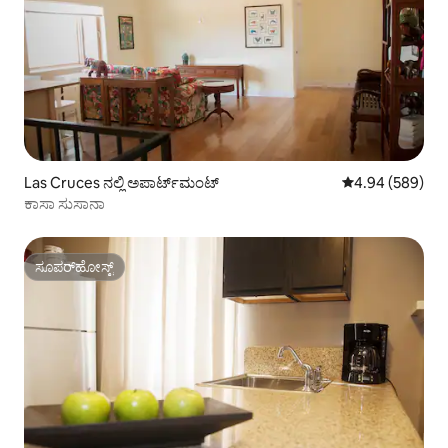
Las Cruces ನಲ್ಲಿ ಅಪಾರ್ಟ್‌ಮಂಟ್
5 ರಲ್ಲಿ 4.94 ಸರಾ
4.94 (589)
ಕಾಸಾ ಸುಸಾನಾ
ಸೂಪರ್‌ಹೋಸ್ಟ್
ಸೂಪರ್‌ಹೋಸ್ಟ್