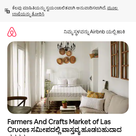
ವಿಷಯಕ್ಕೆ
ಕೆಲವು ಮಾಹಿತಿಯನ್ನು ಸ್ವಯಂಚಾಲಿತವಾಗಿ ಅನುವಾದಿಸಲಾಗಿದೆ. 
ಮೂಲ 
ಹೋಗಿ
ಭಾಷೆಯನ್ನು ತೋರಿಸಿ
ನಿಮ್ಮ ಸ್ಥಳವನ್ನು Airbnb ಯಲ್ಲಿ ಹಾಕಿ
Farmers And Crafts Market of Las
Cruces ಸಮೀಪದಲ್ಲಿ ವಾಸ್ತವ್ಯ ಹೂಡಬಹುದಾದ