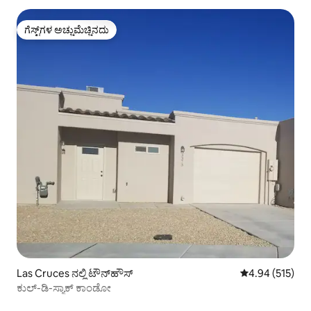
ಗೆಸ್ಟ್‌ಗಳ ಅಚ್ಚುಮೆಚ್ಚಿನದು
ಗೆಸ್ಟ್‌ಗಳ ಅಚ್ಚುಮೆಚ್ಚಿನದು
Las Cruces ನಲ್ಲಿ ಟೌನ್‌ಹೌಸ್
5 ರಲ್ಲಿ 4.94 ಸರಾ
4.94 (515)
ಕುಲ್-ಡಿ-ಸ್ಯಾಕ್ ಕಾಂಡೋ