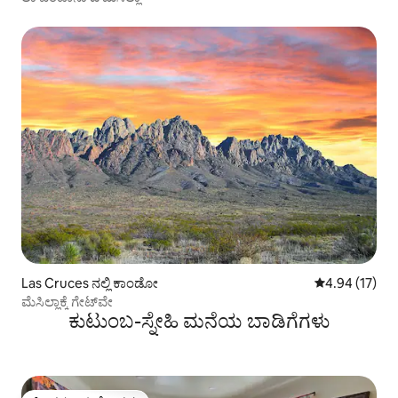
Las Cruces ನಲ್ಲಿ ಕಾಂಡೋ
5 ರಲ್ಲಿ 4.94 ಸರ
4.94 (17)
ಮೆಸಿಲ್ಲಾಕ್ಕೆ ಗೇಟ್‌ವೇ
ಕುಟುಂಬ-ಸ್ನೇಹಿ ಮನೆಯ ಬಾಡಿಗೆಗಳು