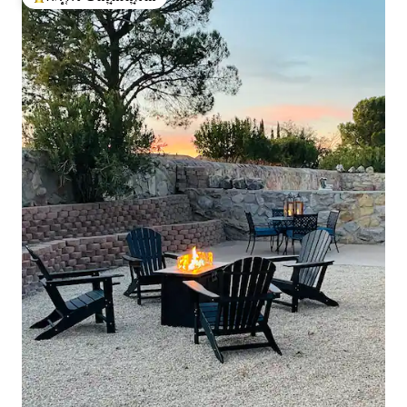
ಗೆಸ್ಟ್‌ಗಳಿಗೆ ಅತಿ ಹೆಚ್ಚು ಅಚ್ಚುಮೆಚ್ಚಿನದು