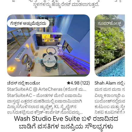
ಸ್ಥಳಗಳನ್ನು ಹೆಚ್ಚು ರೇಟ್ ಮಾಡಲಾಗುತ್ತದೆ.
ಗೆಸ್ಟ್‌ಗಳ ಅಚ್ಚುಮೆಚ್ಚಿನದು
ಸೂಪರ್‌ಹೋಸ್ಟ್
ಗೆಸ್ಟ್‌ಗಳ ಅಚ್ಚುಮೆಚ್ಚಿನದು
ಸೂಪರ್‌ಹೋಸ್ಟ್
ಚೆರಸ್ ನಲ್ಲಿ ಕಾಂಡೋ
5 ರಲ್ಲಿ 4.98 ಸರಾಸರಿ ರೇಟಿಂಗ್, 122 ವಿ
4.98 (122)
Shah Alam ನಲ್ಲಿ ವಿಲ್ಲ
StarSuiteAC @ ArteCheras (ಕರೋಕೆ ಮತ್ತು
ಮನ ಮನ ಮನಾ ಸೂಟ್‌ಗಳಿ
ಬಿಲಿಯರ್ಡ್‌ನೊಂದಿಗೆ)
StarSuiteAC – ಮೋಡಗಳ ಮೇಲೆ ಐಷಾರಾಮಿ
ವಿಲ್ಲಾ ಕರಾಂಗ್ಸಾರಿ ಎಂಬ
ವಾಸ್ತವ್ಯ! ಎತ್ತರದ ಮಹಡಿಯಲ್ಲಿ ಐಷಾರಾಮಿಯಾಗಿ
ಬುಲೋಹ್‌ನಲ್ಲಿರುವ ಆಕರ್
ವಿನ್ಯಾಸಗೊಳಿಸಲಾದ ಡ್ಯುಪ್ಲೆಕ್ಸ್, KL ಸ್ಕೈಲೈನ್‌ನ
ಕುಟುಂಬ ಮತ್ತು ಸ್ನೇಹಿ
ಉಸಿರುಕಟ್ಟಿಸುವ ಕ್ಲೌಡ್-ಕಾರ್ಪೆಟ್ ನೋಟವನ್ನು
ನಿಕಟ ಕೂಟಗಳಿಗೆ ಸೂಕ್
Wash Studio Eve Suite ಬಳಿ ರಜಾದಿನದ
ನೀಡುತ್ತದೆ. ಗ್ಯಾಲಕ್ಸಿ ತರಹದ ಸ್ಟಾರ್ರಿ ಸೀಲಿಂಗ್ ಅಡಿಯಲ್ಲಿ
ಸೌಂದರ್ಯವನ್ನು ಪ್ರಚ
ವಿಶ್ರಾಂತಿ ಪಡೆಯಿರಿ ಮತ್ತು ಬೇರೆಲ್ಲೂ ಇಲ್ಲದ ರೀತಿಯ
ವಿನ್ಯಾಸಗೊಳಿಸಲಾದ ಈ 
ಬಾಡಿಗೆ ವಸತಿಗಳ ಜನಪ್ರಿಯ ಸೌಲಭ್ಯಗಳು
ವಾಸ್ತವ್ಯವನ್ನು ಅನುಭವಿಸಿ! ನಿಜವಾದ ಚಲನಚಿತ್ರ
ಸಭಾಂಗಣವನ್ನು ಕಡೆಗಣಿ