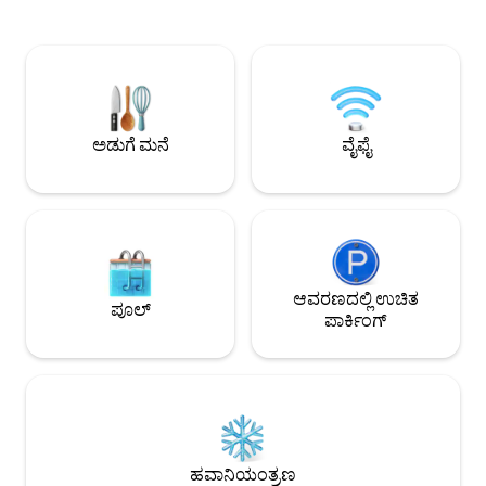
ಅನುಭವಕ್ಕಾಗಿ ಸೌಂಡ್‌ಪ್ರೂಫ್ ಕರೋಕೆ ರೂಮ್,
ಒಳಗೊಂಡಿದೆ. ಇದರ ತೆರೆದ
ಬಿಲಿಯರ್ಡ್ಸ್ ಮತ್ತು ಏರ್ ಹಾಕಿ ಮತ್ತು ಸರೌಂಡ್
ವೆಂಟಿಲೇಷನ್ ಅನ್ನು ಉತ್
ಸೌಂಡ್ ಹೊಂದಿರುವ ಹೋಮ್ ಸಿನೆಮಾವನ್ನು
ಸುತ್ತಮುತ್ತಲಿನ ಪ್ರದೇ
ಆನಂದಿಸಿ. ಸೌಲಭ್ಯಗಳು : ಅಡುಗೆಮನೆ, ಫ್ರಿಜ್,
ಮತ್ತು ಗದ್ದಲದಿಂದ ಶಾ
ಮೈಕ್ರೊವೇವ್, ರೈಸ್ ಕುಕ್ಕರ್, ಏರ್-ಫ್ರೈಯರ್, ವಾಟರ್
ತಪ್ಪಿಸಿಕೊಳ್ಳುವಿಕೆಯನ್ನು ಸೃ
ಫಿಲ್ಟರ್, ವಾಷಿಂಗ್ ಮೆಷಿನ್ (ಡ್ರೈಯರ್‌ನೊಂದಿಗೆ),
ಏಕಕಾಲದಲ್ಲಿ 30 ಗೆಸ್ಟ್‌ಗ
ಮಸಾಜ್ ಕುರ್ಚಿ ಇತ್ಯಾದಿ.
ಮಾಡಬಹುದಾದರೂ, ಇದು 9 
ಅಡುಗೆ ಮನೆ
ವೈಫೈ
ಆರಾಮದಾಯಕ ವಸತಿ ಸೌಕ
ಆವರಣದಲ್ಲಿ ಉಚಿತ
ಪೂಲ್
ಪಾರ್ಕಿಂಗ್
ಹವಾನಿಯಂತ್ರಣ