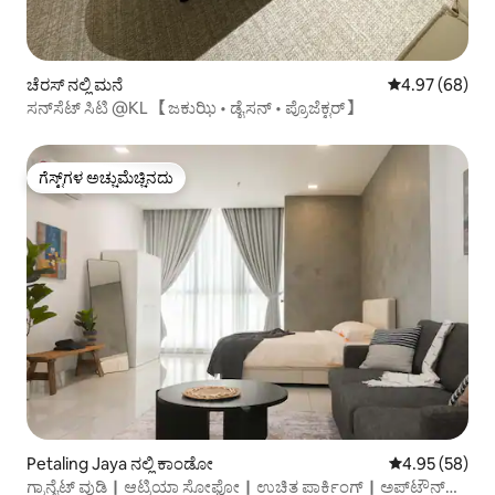
ಚೆರಸ್ ನಲ್ಲಿ ಮನೆ
5 ರಲ್ಲಿ 4.97 ಸರ
4.97 (68)
ಸನ್‌ಸೆಟ್ ಸಿಟಿ @KL 【ಜಕುಝಿ • ಡೈಸನ್ • ಪ್ರೊಜೆಕ್ಟರ್】
ಗೆಸ್ಟ್‌ಗಳ ಅಚ್ಚುಮೆಚ್ಚಿನದು
ಗೆಸ್ಟ್‌ಗಳ ಅಚ್ಚುಮೆಚ್ಚಿನದು
Petaling Jaya ನಲ್ಲಿ ಕಾಂಡೋ
5 ರಲ್ಲಿ 4.95 ಸರ
4.95 (58)
ಗ್ರಾನೈಟ್ ವುಡಿ｜ಆಟ್ರಿಯಾ ಸೋಫೋ｜ಉಚಿತ ಪಾರ್ಕಿಂಗ್｜ಅಪ್‌ಟೌನ್｜