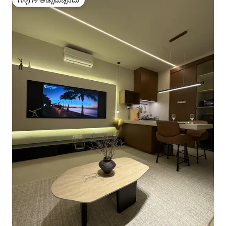
ಗೆಸ್ಟ್‌ಗಳ ಅಚ್ಚುಮೆಚ್ಚಿನದು