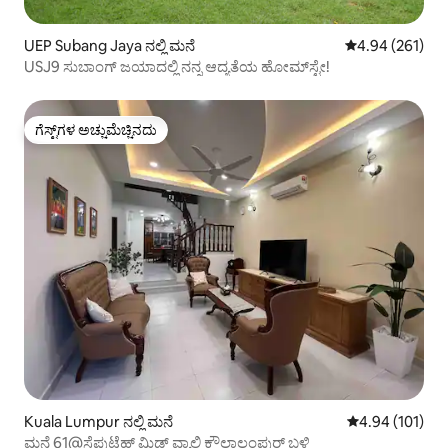
UEP Subang Jaya ನಲ್ಲಿ ಮನೆ
5 ರಲ್ಲಿ 4.94 ಸರಾ
4.94 (261)
USJ9 ಸುಬಾಂಗ್ ಜಯಾದಲ್ಲಿ ನನ್ನ ಆದ್ಯತೆಯ ಹೋಮ್‌ಸ್ಟೇ!
ಗೆಸ್ಟ್‌ಗಳ ಅಚ್ಚುಮೆಚ್ಚಿನದು
ಗೆಸ್ಟ್‌ಗಳ ಅಚ್ಚುಮೆಚ್ಚಿನದು
Kuala Lumpur ನಲ್ಲಿ ಮನೆ
5 ರಲ್ಲಿ 4.94 ಸರಾ
4.94 (101)
ಮನೆ 61@ಸೆಪುಟೆಹ್ ಮಿಡ್ ವ್ಯಾಲಿ ಕೌಲಾಲಂಪುರ್ ಬಳಿ