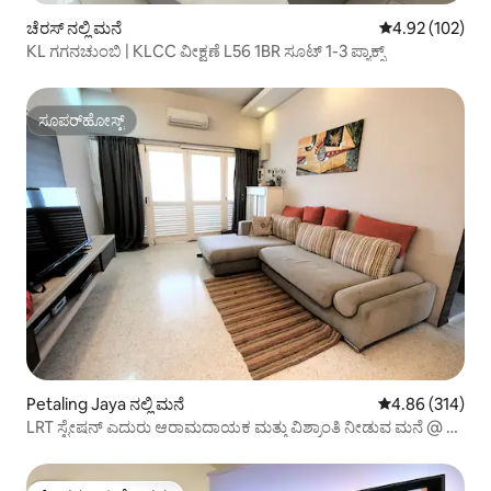
ಚೆರಸ್ ನಲ್ಲಿ ಮನೆ
5 ರಲ್ಲಿ 4.92 ಸರಾ
4.92 (102)
KL ಗಗನಚುಂಬಿ | KLCC ವೀಕ್ಷಣೆ L56 1BR ಸೂಟ್ 1-3 ಪ್ಯಾಕ್ಸ್
ಸೂಪರ್‌ಹೋಸ್ಟ್
ಸೂಪರ್‌ಹೋಸ್ಟ್
Petaling Jaya ನಲ್ಲಿ ಮನೆ
5 ರಲ್ಲಿ 4.86 ಸರಾ
4.86 (314)
LRT ಸ್ಟೇಷನ್ ಎದುರು ಆರಾಮದಾಯಕ ಮತ್ತು ವಿಶ್ರಾಂತಿ ನೀಡುವ ಮನೆ @ PJ
SS2