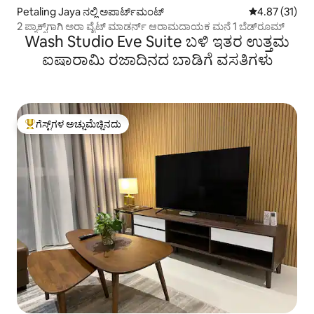
Petaling Jaya ನಲ್ಲಿ ಅಪಾರ್ಟ್‌ಮಂಟ್
5 ರಲ್ಲಿ 4.87 ಸರ
4.87 (31)
2 ಪ್ಯಾಕ್ಸ್‌ಗಾಗಿ ಅರಾ ವೈಟ್ ಮಾಡರ್ನ್ ಆರಾಮದಾಯಕ ಮನೆ 1 ಬೆಡ್‌ರೂಮ್
Wash Studio Eve Suite ಬಳಿ ಇತರ ಉತ್ತಮ
ಐಷಾರಾಮಿ ರಜಾದಿನದ ಬಾಡಿಗೆ ವಸತಿಗಳು
ಗೆಸ್ಟ್‌ಗಳ ಅಚ್ಚುಮೆಚ್ಚಿನದು
ಗೆಸ್ಟ್‌ಗಳಿಗೆ ಅತಿ ಹೆಚ್ಚು ಅಚ್ಚುಮೆಚ್ಚಿನದು