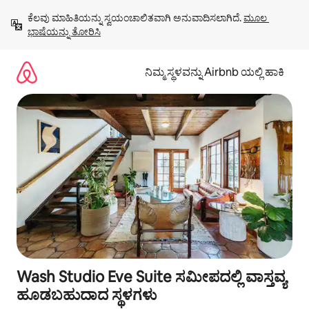
ವಿಷಯಕ್ಕೆ
ಕೆಲವು ಮಾಹಿತಿಯನ್ನು ಸ್ವಯಂಚಾಲಿತವಾಗಿ ಅನುವಾದಿಸಲಾಗಿದೆ. 
ಮೂಲ 
ಹೋಗಿ
ಭಾಷೆಯನ್ನು ತೋರಿಸಿ
ನಿಮ್ಮ ಸ್ಥಳವನ್ನು Airbnb ಯಲ್ಲಿ ಹಾಕಿ
Wash Studio Eve Suite ಸಮೀಪದಲ್ಲಿ ವಾಸ್ತವ್ಯ
ಹೂಡಬಹುದಾದ ಸ್ಥಳಗಳು