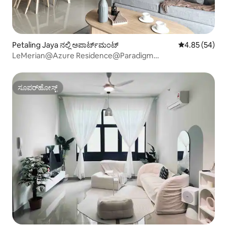
Petaling Jaya ನಲ್ಲಿ ಅಪಾರ್ಟ್‌ಮಂಟ್
5 ರಲ್ಲಿ 4.85 ಸರ
4.85 (54)
LeMerian@Azure Residence@Paradigm
Mall@LeMéridien
ಸೂಪರ್‌ಹೋಸ್ಟ್
ಸೂಪರ್‌ಹೋಸ್ಟ್