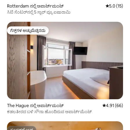
Rotterdam ನಲ್ಲಿ ಅಪಾರ್ಟ್‌ಮಂಟ್
5 ರಲ್ಲಿ 5.0 ಸ
5.0 (15)
ಸಿಟಿ ಸೆಂಟರ್‌ನಲ್ಲಿ 5 ಸ್ಟಾರ್ ವ್ಯೂ ಐಷಾರಾಮಿ
ಗೆಸ್ಟ್‌ಗಳ ಅಚ್ಚುಮೆಚ್ಚಿನದು
ಗೆಸ್ಟ್‌ಗಳ ಅಚ್ಚುಮೆಚ್ಚಿನದು
The Hague ನಲ್ಲಿ ಅಪಾರ್ಟ್‌ಮಂಟ್
5 ರಲ್ಲಿ 4.91 ಸರ
4.91 (66)
ಕಡಲತೀರದ ಬಳಿ ಸೌನಾ ಹೊಂದಿರುವ ಅಪಾರ್ಟ್‌ಮೆಂಟ್
ಸೂಪರ್‌ಹೋಸ್ಟ್