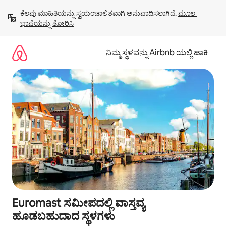
ವಿಷಯಕ್ಕೆ
ಕೆಲವು ಮಾಹಿತಿಯನ್ನು ಸ್ವಯಂಚಾಲಿತವಾಗಿ ಅನುವಾದಿಸಲಾಗಿದೆ. 
ಮೂಲ 
ಹೋಗಿ
ಭಾಷೆಯನ್ನು ತೋರಿಸಿ
ನಿಮ್ಮ ಸ್ಥಳವನ್ನು Airbnb ಯಲ್ಲಿ ಹಾಕಿ
Euromast ಸಮೀಪದಲ್ಲಿ ವಾಸ್ತವ್ಯ
ಹೂಡಬಹುದಾದ ಸ್ಥಳಗಳು