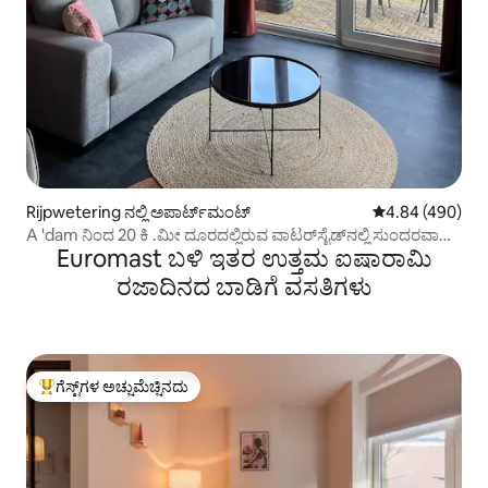
Rijpwetering ನಲ್ಲಿ ಅಪಾರ್ಟ್‌ಮಂಟ್
5 ರಲ್ಲಿ 4.84 ಸರಾ
4.84 (490)
A 'dam ನಿಂದ 20 ಕಿ .ಮೀ ದೂರದಲ್ಲಿರುವ ವಾಟರ್‌ಸೈಡ್‌ನಲ್ಲಿ ಸುಂದರವಾದ
Euromast ಬಳಿ ಇತರ ಉತ್ತಮ ಐಷಾರಾಮಿ
ಮನೆ (3)
ರಜಾದಿನದ ಬಾಡಿಗೆ ವಸತಿಗಳು
ಗೆಸ್ಟ್‌ಗಳ ಅಚ್ಚುಮೆಚ್ಚಿನದು
ಗೆಸ್ಟ್‌ಗಳಿಗೆ ಅತಿ ಹೆಚ್ಚು ಅಚ್ಚುಮೆಚ್ಚಿನದು