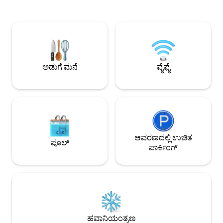
ವಿಶ್ರಾಂತಿ ಪಡೆಯಲು ಮತ್ತು ರೀಚಾರ್ಜ್ ಮಾಡಲು
ದೋಣಿಯನ್ನು ಕಟೆಂಡ್ರೆಕ್ಟ
ಸಾಕಷ್ಟು ಸ್ಥಳಾವಕಾಶವನ್ನು ಖಾತ್ರಿಪಡಿಸುತ್ತದೆ. ಮತ್ತು
ಕರೆದೊಯ್ಯಿರಿ ಮತ್ತು ನೀ
ನಿಮ್ಮ ವಾಸ್ತವ್ಯದ ಸಮಯದಲ್ಲಿ ನೀವು ಸ್ವಲ್ಪ ಲಾಂಡ್ರಿ
ಮತ್ತು ಬಾರ್‌ಗಳೊಂದಿಗೆ
ಮಾಡಬೇಕಾದರೆ, ಲಾಂಡ್ರಿ ರೂಮ್‌ನ
ಭಾಗದಲ್ಲಿ ನಿಮ್ಮನ್ನು ಕಂಡು
ಅನುಕೂಲತೆಯನ್ನು ನೀವು ಪ್ರಶಂಸಿಸುತ್ತೀರಿ. ಸುರಕ್ಷಿತ
‘ಝುಯಿಡರ್‌ಪಾರ್ಕ್' ವಾ
ಗ್ಯಾರೇಜ್ ಪಾರ್ಕಿಂಗ್ ಹೆಚ್ಚುವರಿ ವೆಚ್ಚದಲ್ಲಿ ಲಭ್ಯವಿದೆ.
ದಿನಸಿ ಅಂಗಡಿಗಳು ಮೂ
ನಿಮ್ಮ ಕಾರಿಗೆ ಸ್ಥಳದ ಅಗತ್ಯವಿದ್ದರೆ ದಯವಿಟ್ಟು ನಮಗೆ
40 ನಿಮಿಷಗಳ ಡ್ರೈವ್‌ನ
ಅಡುಗೆ ಮನೆ
ವೈಫೈ
ತಿಳಿಸಿ.
ಆವರಣದಲ್ಲಿ ಉಚಿತ
ಪೂಲ್
ಪಾರ್ಕಿಂಗ್
ಹವಾನಿಯಂತ್ರಣ