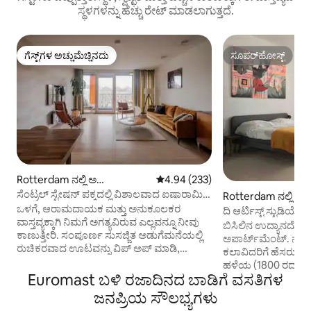
ಸ್ಥಳಗಳನ್ನು ಹೆಚ್ಚು ರೇಟ್ ಮಾಡಲಾಗುತ್ತದೆ.
ಗೆಸ್ಟ್‌ಗಳ ಅಚ್ಚುಮೆಚ್ಚಿನದು
ಸೂಪರ್‌ಹೋಸ್ಟ್
ಗೆಸ್ಟ್‌ಗಳ ಅಚ್ಚುಮೆಚ್ಚಿನದು
ಸೂಪರ್‌ಹೋಸ್ಟ್
Rotterdam ನಲ್ಲಿ ಅ
5 ರಲ್ಲಿ 4.94 ಸರಾಸರಿ ರೇಟಿಂಗ್, 233 ವಿ
4.94 (233)
ಪಾರ್ಟ್‌ಮಂಟ್
ಸೆಂಟ್ರಲ್ ಸ್ಟೇಷನ್ ಪಕ್ಕದಲ್ಲಿ ವಿಶಾಲವಾದ ಐಷಾರಾಮಿ
Rotterdam ನಲ್ಲಿ ಲಾಫ್
ಅಪಾರ್ಟ್‌ಮೆಂಟ್
ಒಳಗೆ, ಆರಾಮದಾಯಕ ಮತ್ತು ಅನುಕೂಲಕರ
ದಿ ಆರ್ಟಿಸ್ಟ್ ಸ್ಟುಡಿಯೋ
ವಾಸ್ತವ್ಯಕ್ಕಾಗಿ ನಿಮಗೆ ಅಗತ್ಯವಿರುವ ಎಲ್ಲವನ್ನೂ ನೀವು
2 ಬೈಕ್‌ಗಳು
ಬಿಸಿಲಿನ ಉದ್ಯಾನದೊಂದಿ
ಕಾಣುತ್ತೀರಿ. ಸಂಪೂರ್ಣ ಸುಸಜ್ಜಿತ ಅಡುಗೆಮನೆಯಲ್ಲಿ
ಅಪಾರ್ಟ್‌ಮೆಂಟ್. ನೆ
ರುಚಿಕರವಾದ ಊಟವನ್ನು ವಿಪ್ ಅಪ್ ಮಾಡಿ,
ಕಲಾವಿದರಿಗೆ ಹೆಸರುವಾ
ವಿಶಾಲವಾದ ಲಿವಿಂಗ್ ರೂಮ್‌ನಲ್ಲಿ ವಿಶ್ರಾಂತಿ ಪಡೆಯಿರಿ
ಹಳೆಯ (1800 ರದಶಕ) ಕ
ಅಥವಾ ವಿಶಾಲವಾದ ಬಾತ್‌ಟಬ್‌ನಲ್ಲಿರುವ ಐಷಾರಾಮಿ
Euromast ಬಳಿ ರಜಾದಿನದ ಬಾಡಿಗೆ ವಸತಿಗಳ
ಮಾಸ್ಟನಲ್ ನಿಮಗೆ ಬೈಸಿಕ
ಬಾತ್‌ಟಬ್‌ನಲ್ಲಿ ವಿಶ್ರಾಂತಿ ಪಡೆಯಿರಿ. ಅಪಾರ್ಟ್‌ಮೆಂಟ್
ಡೆಲ್ಫ್‌ಶೆವೆನ್‌ಗೆ 10 ನ
ಜನಪ್ರಿಯ ಸೌಲಭ್ಯಗಳು
ಎರಡು ಬೆಡ್‌ರೂಮ್‌ಗಳನ್ನು ಹೊಂದಿದೆ, ಪ್ರತಿಯೊಬ್ಬರೂ
ನಗರ ಕೇಂದ್ರಕ್ಕೆ 15 ನಿಮಿ