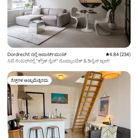
Dordrecht ನಲ್ಲಿ ಅಪಾರ್ಟ್‌ಮಂಟ್
5 ರಲ್ಲಿ 4.84 ಸರಾ
4.84 (234)
ಸಿಟಿ ಸೆಂಟರ್‌ನಲ್ಲಿ "ಕ್ಲೌಡ್ ನೈನ್" ರೊಮ್ಯಾಂಟಿಕ್ & ಡಿಸೈನ್ ಆ್ಯಪ್!
ಗೆಸ್ಟ್‌ಗಳ ಅಚ್ಚುಮೆಚ್ಚಿನದು
ಗೆಸ್ಟ್‌ಗಳ ಅಚ್ಚುಮೆಚ್ಚಿನದು