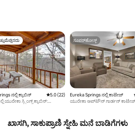
ಚ್ಚುಮೆಚ್ಚಿನದು
ಸೂಪರ್‌ಹೋಸ್ಟ್
ಚ್ಚುಮೆಚ್ಚಿನದು
ಸೂಪರ್‌ಹೋಸ್ಟ್
ngs ನಲ್ಲಿ ಕ್ಯಾಬಿನ್
5 ರಲ್ಲಿ 5.0 ಸರಾಸರಿ ರೇಟಿಂಗ್, 22 ವಿಮರ್ಶೆಗಳು
5.0 (22)
Eureka Springs ನಲ್ಲಿ ಕಾಟೇಜ್
ಿ ಯುರೇಕಾ ಸ್ಪ್ರಿಂಗ್ಸ್ ಕ್ಯಾಬಿನ್:
ಯುರೇಕಾ ಅಪ್‌ಟೌನ್ ಗಾರ್ಡನ್ ಕಾಟೇಜ
್, 102 ವಿಮರ್ಶೆಗಳು
ಸೌಲಭ್ಯಗಳು!
ಖಾಸಗಿ, ಸಾಕುಪ್ರಾಣಿ ಸ್ನೇಹಿ ಮನೆ ಬಾಡಿಗೆಗಳು