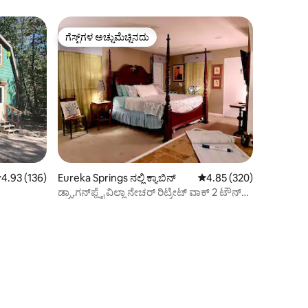
ಗೆಸ್ಟ್‌ಗಳ ಅಚ್ಚುಮೆಚ್ಚಿನದು
ಗೆಸ್ಟ್‌ಗಳ ಅಚ್ಚುಮೆಚ್ಚಿನದು
 ರಲ್ಲಿ 4.93 ಸರಾಸರಿ ರೇಟಿಂಗ್, 136 ವಿಮರ್ಶೆಗಳು
4.93 (136)
Eureka Springs ನಲ್ಲಿ ಕ್ಯಾಬಿನ್
5 ರಲ್ಲಿ 4.85 ಸರಾಸರಿ ರೇಟಿಂ
4.85 (320)
ಡ್ರ್ಯಾಗನ್‌ಫ್ಲೈ ವಿಲ್ಲಾ ನೇಚರ್ ರಿಟ್ರೀಟ್ ವಾಕ್ 2 ಟೌನ್
ಸಾಕುಪ್ರಾಣಿಗಳು ಸರಿ