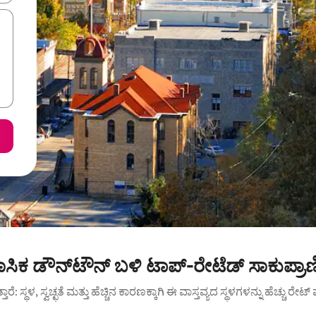
ಿಹಾಸಿಕ ಡೌನ್‌ಟೌನ್ ಬಳಿ ಟಾಪ್-ರೇಟೆಡ್ ಸಾಕುಪ್ರಾಣ
ುತ್ತಾರೆ: ಸ್ಥಳ, ಸ್ವಚ್ಛತೆ ಮತ್ತು ಹೆಚ್ಚಿನ ಕಾರಣಕ್ಕಾಗಿ ಈ ವಾಸ್ತವ್ಯದ ಸ್ಥಳಗಳನ್ನು ಹೆಚ್ಚು ರೇ