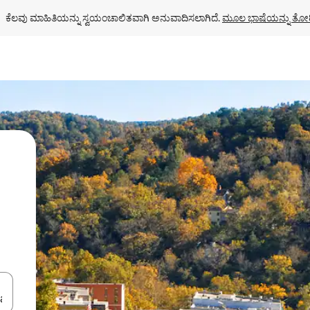
ಕೆಲವು ಮಾಹಿತಿಯನ್ನು ಸ್ವಯಂಚಾಲಿತವಾಗಿ ಅನುವಾದಿಸಲಾಗಿದೆ. 
ಮೂಲ ಭಾಷೆಯನ್ನು ತೋರ
ಂದಿಗೆ ನ್ಯಾವಿಗೇಟ್ ಮಾಡಿ ಅಥವಾ ಸ್ಪರ್ಶ ಅಥವಾ ಸ್ವೈಪ್ ಗೆಸ್ಚರ್‌ಗಳ ಮೂಲಕ ಅನ್ವೇಷಿಸಿ.