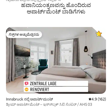
ಹವಾನಿಯಂತ್ರಣವನ್ನು ಹೊಂದಿರುವ
ಅಪಾರ್ಟ್‌ಮೆಂಟ್‌ ಬಾಡಿಗೆಗಳು
ಗೆಸ್ಟ್‌ಗಳ ಅಚ್ಚುಮೆಚ್ಚಿನದು
ಗೆಸ್ಟ್‌ಗಳ ಅಚ್ಚುಮೆಚ್ಚಿನದು
Innsbruck ನಲ್ಲಿ ಅಪಾರ್ಟ್‌ಮಂಟ್
5 ರಲ್ಲಿ 4.9 ಸರಾ
4.9 (162)
ಡ್ರೀಮ್ ಅಪಾರ್ಟ್‌ಮೆಂಟ್ – ಇನ್‌ಸ್‌ಬ್ರಕ್ ಸಿಟಿ ಸೆಂಟರ್ / AHS 03