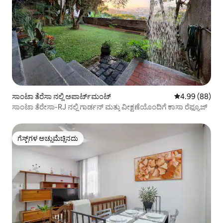
ಸಾಂಟಾ ತೆರೆಸಾ ನಲ್ಲಿ ಅಪಾರ್ಟ್‌ಮಂಟ್
5 ರಲ್ಲಿ 4.99 ಸರ
4.99 (88)
ಸಾಂಟಾ ತೆರೇಸಾ-RJ ನಲ್ಲಿ ಗಾರ್ಡನ್ ಮತ್ತು ವೀಕ್ಷಣೆಯೊಂದಿಗೆ ಕಾಸಾ ರೆಫ್ಯೂಜ್
ಗೆಸ್ಟ್‌ಗಳ ಅಚ್ಚುಮೆಚ್ಚಿನದು
ಗೆಸ್ಟ್‌ಗಳ ಅಚ್ಚುಮೆಚ್ಚಿನದು