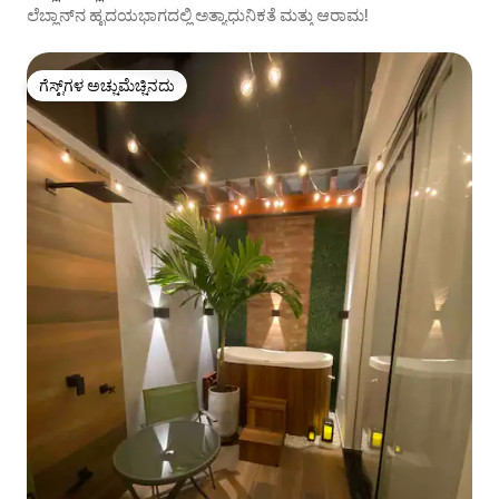
ಲೆಬ್ಲಾನ್‌ನ ಹೃದಯಭಾಗದಲ್ಲಿ ಅತ್ಯಾಧುನಿಕತೆ ಮತ್ತು ಆರಾಮ!
ಗೆಸ್ಟ್‌ಗಳ ಅಚ್ಚುಮೆಚ್ಚಿನದು
ಗೆಸ್ಟ್‌ಗಳ ಅಚ್ಚುಮೆಚ್ಚಿನದು