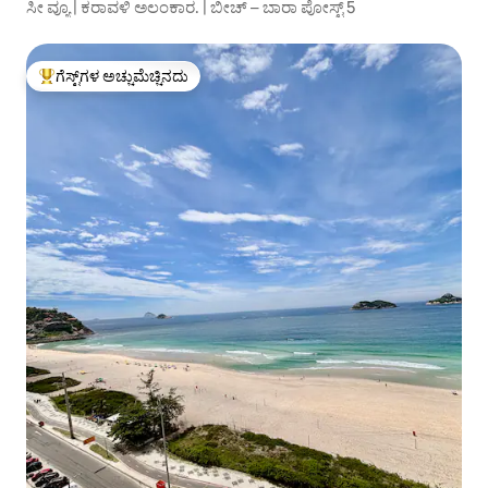
ಸೀ ವ್ಯೂ | ಕರಾವಳಿ ಅಲಂಕಾರ. | ಬೀಚ್ – ಬಾರಾ ಪೋಸ್ಟ್ 5
ಗೆಸ್ಟ್‌ಗಳ ಅಚ್ಚುಮೆಚ್ಚಿನದು
ಗೆಸ್ಟ್‌ಗಳಿಗೆ ಅತಿ ಹೆಚ್ಚು ಅಚ್ಚುಮೆಚ್ಚಿನದು