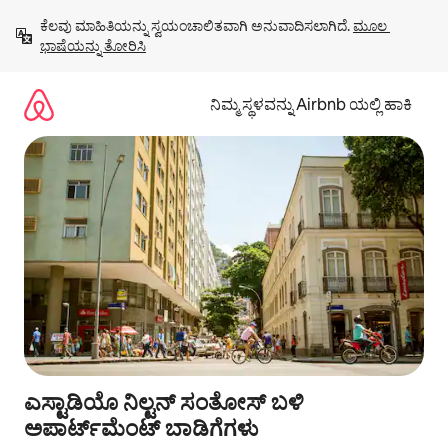
ವಿಷಯಕ್ಕೆ
ಕೆಲವು ಮಾಹಿತಿಯನ್ನು ಸ್ವಯಂಚಾಲಿತವಾಗಿ ಅನುವಾದಿಸಲಾಗಿದೆ. 
ಮೂಲ 
ಹೋಗಿ
ಭಾಷೆಯನ್ನು ತೋರಿಸಿ
ನಿಮ್ಮ ಸ್ಥಳವನ್ನು Airbnb ಯಲ್ಲಿ ಹಾಕಿ
ಎಸ್ಟಾಡಿಯೊ ನಿಲ್ಟನ್ ಸಂತೋಸ್ ಬಳಿ
ಅಪಾರ್ಟ್‌ಮೆಂಟ್ ಬಾಡಿಗೆಗಳು