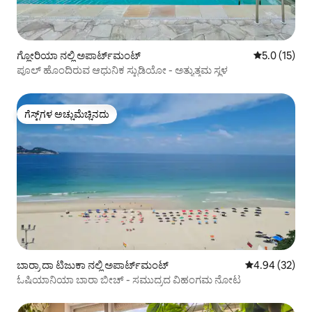
ಗ್ಲೋರಿಯಾ ನಲ್ಲಿ ಅಪಾರ್ಟ್‌ಮಂಟ್
5 ರಲ್ಲಿ 5.0 ಸ
5.0 (15)
ಪೂಲ್ ಹೊಂದಿರುವ ಆಧುನಿಕ ಸ್ಟುಡಿಯೋ - ಅತ್ಯುತ್ತಮ ಸ್ಥಳ
ಗೆಸ್ಟ್‌ಗಳ ಅಚ್ಚುಮೆಚ್ಚಿನದು
ಗೆಸ್ಟ್‌ಗಳ ಅಚ್ಚುಮೆಚ್ಚಿನದು
ಬಾರ್ರಾ ದಾ ಟಿಜುಕಾ ನಲ್ಲಿ ಅಪಾರ್ಟ್‌ಮಂಟ್
5 ರಲ್ಲಿ 4.94 ಸರ
4.94 (32)
ಓಷಿಯಾನಿಯಾ ಬಾರಾ ಬೀಚ್ - ಸಮುದ್ರದ ವಿಹಂಗಮ ನೋಟ