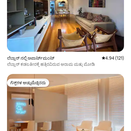
ಲೆಬ್ಲಾನ್ ನಲ್ಲಿ ಅಪಾರ್ಟ್‌ಮಂಟ್
5 ರಲ್ಲಿ 4.94 ಸರಾ
4.94 (121)
ಲೆಬ್ಲಾನ್ ಕಡಲತೀರಕ್ಕೆ ಹತ್ತಿರವಿರುವ ಆರಾಮ ಮತ್ತು ಮೋಡಿ
ಗೆಸ್ಟ್‌ಗಳ ಅಚ್ಚುಮೆಚ್ಚಿನದು
ಗೆಸ್ಟ್‌ಗಳ ಅಚ್ಚುಮೆಚ್ಚಿನದು