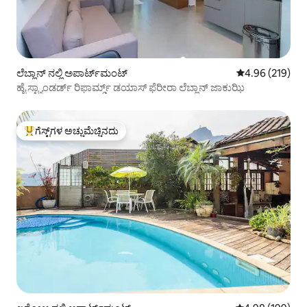
ಲೆಬ್ಲಾನ್ ನಲ್ಲಿ ಅಪಾರ್ಟ್‌ಮಂಟ್
5 ರಲ್ಲಿ 4.96 ಸರಾ
4.96 (219)
ಹೈ ಸ್ಟ್ಯಾಂಡರ್ಡ್ ರಿಫಾರ್ಮ್ಡ್ ಡಯಾಸ್ ಫೆರೀರಾ ಲೆಬ್ಲಾನ್ ಜಾಕುಝಿ
ಗೆಸ್ಟ್‌ಗಳ ಅಚ್ಚುಮೆಚ್ಚಿನದು
ಗೆಸ್ಟ್‌ಗಳಿಗೆ ಅತಿ ಹೆಚ್ಚು ಅಚ್ಚುಮೆಚ್ಚಿನದು