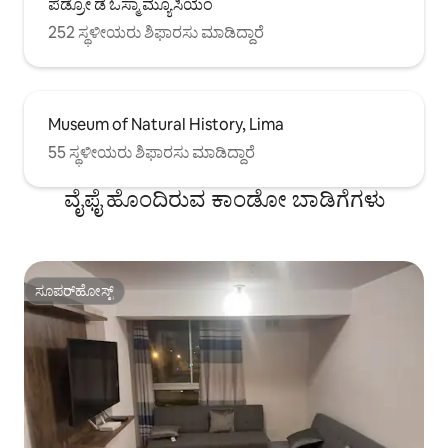
ಪೆಡ್ರೋ ಡೆ ಓಸ್ಮಾ ಮ್ಯೂಸಿಯಂ
252 ಸ್ಥಳೀಯರು ಶಿಫಾರಸು ಮಾಡಿದ್ದಾರೆ
Museum of Natural History, Lima
55 ಸ್ಥಳೀಯರು ಶಿಫಾರಸು ಮಾಡಿದ್ದಾರೆ
ವೈಫೈ ಹೊಂದಿರುವ ಕಾಂಡೋ ಬಾಡಿಗೆಗಳು
ಸೂಪರ್‌ಹೋಸ್ಟ್
ಸೂಪರ್‌ಹೋಸ್ಟ್