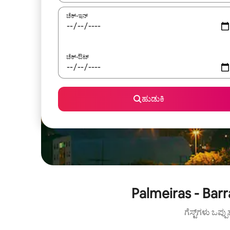
ಚೆಕ್-ಇನ್
ಚೆಕ್-ಔಟ್
ಹುಡುಕಿ
Palmeiras - Bar
ಗೆಸ್ಟ್‌ಗಳು ಒಪ್ಪ