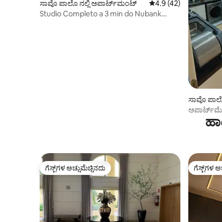
ಸಾವೊ ಪಾಲೊ ನಲ್ಲಿ ಅಪಾರ್ಟ್‌ಮಂಟ್
5 ರಲ್ಲಿ 4.9 ಸರಾಸರಿ ರೇಟಿಂ
4.9 (42)
Studio Completo a 3 min do Nubank
Parque | SP1903
ಸಾವೊ ಪಾಲೊ
ಅಪಾರ್ಟ್‌ಮೆ
ಹಾ
ಸ್ಪೇಸ್, ಮೆ
ಗೆಸ್ಟ್‌ಗಳ ಅಚ್ಚುಮೆಚ್ಚಿನದು
ಗೆಸ್ಟ್‌ಗಳ ಅ
ಗೆಸ್ಟ್‌ಗಳ ಅಚ್ಚುಮೆಚ್ಚಿನದು
ಗೆಸ್ಟ್‌ಗಳ ಅ