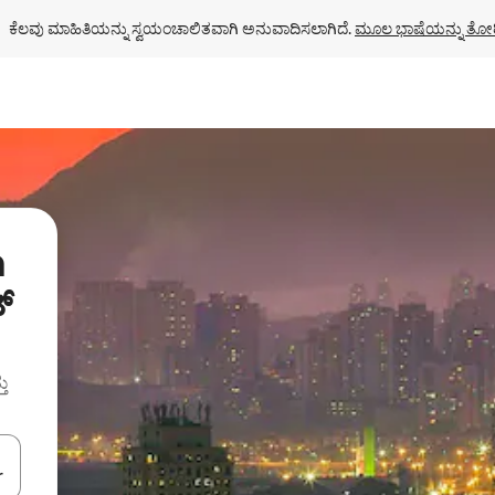
ಕೆಲವು ಮಾಹಿತಿಯನ್ನು ಸ್ವಯಂಚಾಲಿತವಾಗಿ ಅನುವಾದಿಸಲಾಗಿದೆ. 
ಮೂಲ ಭಾಷೆಯನ್ನು ತೋರ
a
್
ತು
ಂದಿಗೆ ನ್ಯಾವಿಗೇಟ್ ಮಾಡಿ ಅಥವಾ ಸ್ಪರ್ಶ ಅಥವಾ ಸ್ವೈಪ್ ಗೆಸ್ಚರ್‌ಗಳ ಮೂಲಕ ಅನ್ವೇಷಿಸಿ.