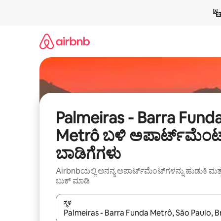
ವಿಷಯಕ್ಕೆ
ಹೋಗಿ
Palmeiras - Barra Fund
Metrô ಬಳಿ ಅಪಾರ್ಟ್‌ಮೆಂಟ
ಬಾಡಿಗೆಗಳು
Airbnbಯಲ್ಲಿ ಅನನ್ಯ ಅಪಾರ್ಟ್‌ಮೆಂಟ್‌ಗಳನ್ನು ಹುಡುಕಿ ಮತ್
ಬುಕ್ ಮಾಡಿ
ಸ್ಥಳ
ಫಲಿತಾಂಶಗಳು ಲಭ್ಯವಿರುವಾಗ, ಅಪ್ ಮತ್ತು ಡೌನ್ ಬಾಣದ ಕೀಲಿಗಳೊ