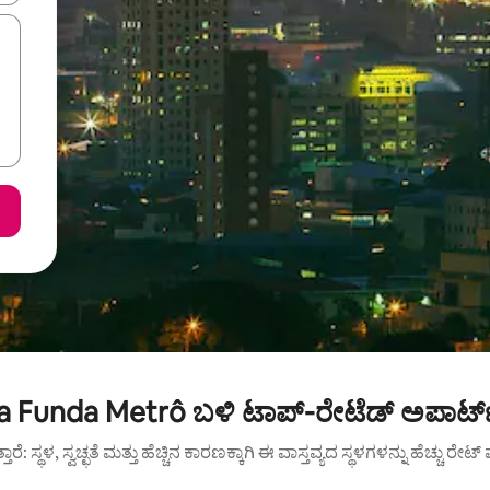
ra Funda Metrô ಬಳಿ ಟಾಪ್-ರೇಟೆಡ್ ಅಪಾರ್ಟ
ುತ್ತಾರೆ: ಸ್ಥಳ, ಸ್ವಚ್ಛತೆ ಮತ್ತು ಹೆಚ್ಚಿನ ಕಾರಣಕ್ಕಾಗಿ ಈ ವಾಸ್ತವ್ಯದ ಸ್ಥಳಗಳನ್ನು ಹೆಚ್ಚು ರೇ