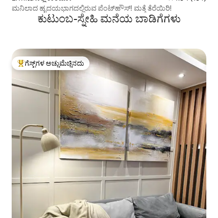
ಮನಿಲಾದ ಹೃದಯಭಾಗದಲ್ಲಿರುವ ಪೆಂಟ್‌ಹೌಸ್! ಮತ್ತೆ ತೆರೆಯಿರಿ!
ಕುಟುಂಬ-ಸ್ನೇಹಿ ಮನೆಯ ಬಾಡಿಗೆಗಳು
ಗೆಸ್ಟ್‌ಗಳ ಅಚ್ಚುಮೆಚ್ಚಿನದು
ಗೆಸ್ಟ್‌ಗಳಿಗೆ ಅತಿ ಹೆಚ್ಚು ಅಚ್ಚುಮೆಚ್ಚಿನದು