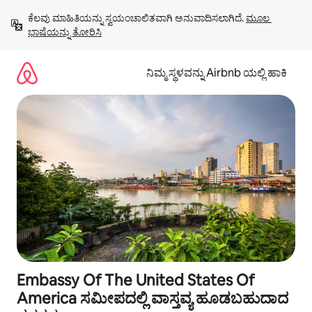
ವಿಷಯಕ್ಕೆ
ಕೆಲವು ಮಾಹಿತಿಯನ್ನು ಸ್ವಯಂಚಾಲಿತವಾಗಿ ಅನುವಾದಿಸಲಾಗಿದೆ. 
ಮೂಲ 
ಹೋಗಿ
ಭಾಷೆಯನ್ನು ತೋರಿಸಿ
ನಿಮ್ಮ ಸ್ಥಳವನ್ನು Airbnb ಯಲ್ಲಿ ಹಾಕಿ
Embassy Of The United States Of
America ಸಮೀಪದಲ್ಲಿ ವಾಸ್ತವ್ಯ ಹೂಡಬಹುದಾದ