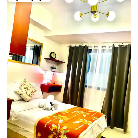
ಗೆಸ್ಟ್‌ಗಳ ಅಚ್ಚುಮೆಚ್ಚಿನದು