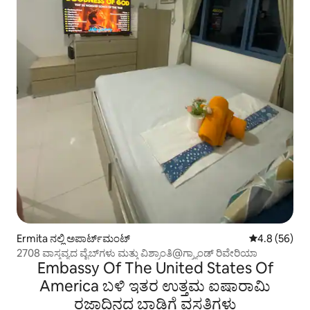
Ermita ನಲ್ಲಿ ಅಪಾರ್ಟ್‌ಮಂಟ್
5 ರಲ್ಲಿ 4.8 ಸರ
4.8 (56)
2708 ವಾಸ್ತವ್ಯದ ವೈಬ್‌ಗಳು ಮತ್ತು ವಿಶ್ರಾಂತಿ@ಗ್ರ್ಯಾಂಡ್ ರಿವೇರಿಯಾ
Embassy Of The United States Of
America ಬಳಿ ಇತರ ಉತ್ತಮ ಐಷಾರಾಮಿ
ರಜಾದಿನದ ಬಾಡಿಗೆ ವಸತಿಗಳು