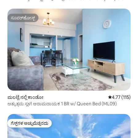
ಸೂಪರ್‌ಹೋಸ್ಟ್
ಸೂಪರ್‌ಹೋಸ್ಟ್
ಮಲಟ್ಟೆ ನಲ್ಲಿ ಕಾಂಡೋ
5 ರಲ್ಲಿ 4.77 ಸರಾ
4.77 (115)
ಅತ್ಯುತ್ತಮ ಸ್ಥಳ! ಆರಾಮದಾಯಕ 1 BR w/ Queen Bed (ML09)
ಗೆಸ್ಟ್‌ಗಳ ಅಚ್ಚುಮೆಚ್ಚಿನದು
ಗೆಸ್ಟ್‌ಗಳ ಅಚ್ಚುಮೆಚ್ಚಿನದು