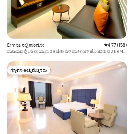
Ermita ನಲ್ಲಿ ಕಾಂಡೋ
5 ರಲ್ಲಿ 4.77 ಸರಾ
4.77 (158)
ಮನಿಲಾದಲ್ಲಿ US ರಾಯಭಾರಿ ಕಚೇರಿ ಬಳಿ ಪಾರ್ಕಿಂಗ್ ಹೊಂದಿರುವ 2 BRM
ಕಾಂಡೋ
ಗೆಸ್ಟ್‌ಗಳ ಅಚ್ಚುಮೆಚ್ಚಿನದು
ಗೆಸ್ಟ್‌ಗಳ ಅಚ್ಚುಮೆಚ್ಚಿನದು