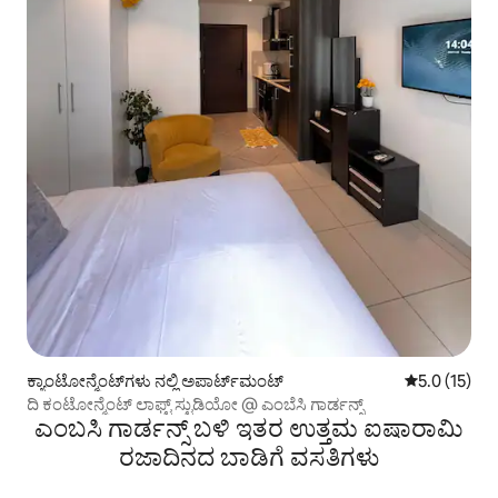
ಕ್ಯಾಂಟೋನ್ಮೆಂಟ್‌ಗಳು ನಲ್ಲಿ ಅಪಾರ್ಟ್‌ಮಂಟ್
5 ರಲ್ಲಿ 5.0 ಸ
5.0 (15)
ದಿ ಕಂಟೋನ್ಮೆಂಟ್ ಲಾಫ್ಟ್ ಸ್ಟುಡಿಯೋ @ ಎಂಬೆಸಿ ಗಾರ್ಡನ್ಸ್
ಎಂಬಸಿ ಗಾರ್ಡನ್ಸ್ ಬಳಿ ಇತರ ಉತ್ತಮ ಐಷಾರಾಮಿ
ರಜಾದಿನದ ಬಾಡಿಗೆ ವಸತಿಗಳು