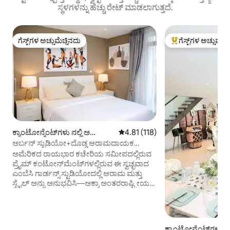
ಸ್ಥಳಗಳನ್ನು ಹೆಚ್ಚು ರೇಟ್ ಮಾಡಲಾಗುತ್ತದೆ.
ಗೆಸ್ಟ್‌ಗಳ ಅಚ್ಚುಮೆಚ್ಚಿನದು
ಗೆಸ್ಟ್‌ಗಳ ಅಚ್ಚುಮೆಚ್
ಗೆಸ್ಟ್‌ಗಳ ಅಚ್ಚುಮೆಚ್ಚಿನದು
ಗೆಸ್ಟ್‌ಗಳಿಗೆ ಅತಿ ಹೆಚ್ಚು
ಕ್ಯಾಂಟೋನ್ಮೆಂಟ್‌ಗಳು ನಲ್ಲಿ ಅ
5 ರಲ್ಲಿ 4.81 ಸರಾಸರಿ ರೇಟಿಂಗ್, 118 ವಿ
4.81 (118)
ಪಾರ್ಟ್‌ಮಂಟ್
ಅರ್ಬನ್ ಸ್ಟುಡಿಯೋ+ದೊಡ್ಡ ಆರಾಮದಾಯಕ
ಬೆಡ್+ಎಂಬಸಿ ಗಾರ್ಡನ್ಸ್, ಕಂಟೋನ್ಮೆಂಟ್ಸ್
ಅಮೆರಿಕದ ರಾಯಭಾರ ಕಚೇರಿಯ ಸಮೀಪದಲ್ಲಿರುವ
ಪ್ರೈಮ್ ಕಂಟೋನ್‌ಮೆಂಟ್‌ಗಳಲ್ಲಿರುವ ಈ ಸ್ವಚ್ಛವಾದ
ಎಂಬೆಸಿ ಗಾರ್ಡನ್ಸ್ ಸ್ಟುಡಿಯೋದಲ್ಲಿ ಆರಾಮ ಮತ್ತು
ಸ್ಟೈಲ್ ಅನ್ನು ಅನುಭವಿಸಿ—ಅಕ್ರಾ ಅಂತರರಾಷ್ಟ್ರೀಯ
ವಿಮಾನ ನಿಲ್ದಾಣದಿಂದ ಕೇವಲ 6 ನಿಮಿಷಗಳ
ದೂರದಲ್ಲಿದೆ. ಕೇಂದ್ರೀಯ ಸ್ಥಳದಲ್ಲಿರುವ ಈ ಸ್ಟೈಲಿಶ್
ಜಾಗದಲ್ಲಿ 2 ವಯಸ್ಕರು ಆರಾಮವಾಗಿ ವಾಸ್ತವ್ಯ
ಹೂಡಬಹುದು. ಪ್ರೀಮಿಯಂ ಅಲಂಕಾರ, ಖಾಸಗಿ
ಕ್ಯಾಂಟೋನ್ಮೆಂಟ್‌ಗಳು ನ