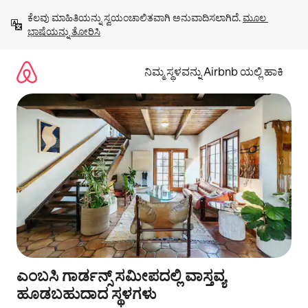
ವಿಷಯಕ್ಕೆ
ಕೆಲವು ಮಾಹಿತಿಯನ್ನು ಸ್ವಯಂಚಾಲಿತವಾಗಿ ಅನುವಾದಿಸಲಾಗಿದೆ. 
ಮೂಲ 
ಹೋಗಿ
ಭಾಷೆಯನ್ನು ತೋರಿಸಿ
ನಿಮ್ಮ ಸ್ಥಳವನ್ನು Airbnb ಯಲ್ಲಿ ಹಾಕಿ
ಎಂಬಸಿ ಗಾರ್ಡನ್ಸ್ ಸಮೀಪದಲ್ಲಿ ವಾಸ್ತವ್ಯ
ಹೂಡಬಹುದಾದ ಸ್ಥಳಗಳು