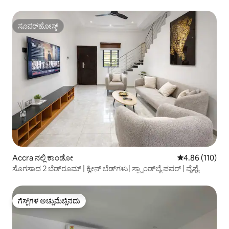
ವಸತಿ
ಸೂಪರ್‌ಹೋಸ್ಟ್
ಸೂಪರ್‌ಹೋಸ್ಟ್
Accra ನಲ್ಲಿ ಕಾಂಡೋ
5 ರಲ್ಲಿ 4.86 ಸರಾ
4.86 (110)
ಸೊಗಸಾದ 2 ಬೆಡ್‌ರೂಮ್ | ಕ್ವೀನ್ ಬೆಡ್‌ಗಳು| ಸ್ಟ್ಯಾಂಡ್‌ಬೈ ಪವರ್ | ವೈಫೈ
ಗೆಸ್ಟ್‌ಗಳ ಅಚ್ಚುಮೆಚ್ಚಿನದು
ಗೆಸ್ಟ್‌ಗಳ ಅಚ್ಚುಮೆಚ್ಚಿನದು