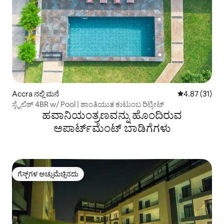
Accra ನಲ್ಲಿ ಮನೆ
5 ರಲ್ಲಿ 4.87 ಸರ
4.87 (31)
ಸ್ಟೈಲಿಶ್ 4BR w/ Pool | ಶಾಂತಿಯುತ ಕುಟುಂಬ ರಿಟ್ರೀಟ್
ಹವಾನಿಯಂತ್ರಣವನ್ನು ಹೊಂದಿರುವ
ಅಪಾರ್ಟ್‌ಮೆಂಟ್‌ ಬಾಡಿಗೆಗಳು
ಗೆಸ್ಟ್‌ಗಳ ಅಚ್ಚುಮೆಚ್ಚಿನದು
ಗೆಸ್ಟ್‌ಗಳ ಅಚ್ಚುಮೆಚ್ಚಿನದು