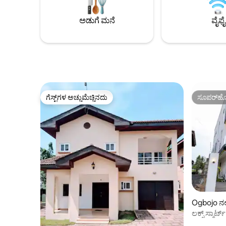
ದೂರದಲ್ಲಿದೆ. ನಾವು ನಮ್ಮ ಸಣ್ಣ ಕುಟುಂಬಕ್ಕಾಗಿ ಈ
ನೆಟ್‌ಫ್ಲಿಕ್ಸ್, IPTV 🔌 ಯೂನಿವರ್ಸಲ್ 
ಮನೆಯನ್ನು ನಿರ್ಮಿಸಿದ್ದೇವೆ - ಈಗ, ನಾವು ಪಟ್ಟಣದಿಂದ
ಸಾಕೆಟ್‌ಗಳು 🏋️ ಜಿಮ್ ಮತ್ತು ಪೂಲ್ (ಹೆಚ್ಚುವರಿ ಶುಲ್ಕ)
ಅಡುಗೆ ಮನೆ
ವೈಫೈ
ಹೊರಗಿರುವಾಗ ನಾವು ನಮ್ಮ ಸ್ಥಳವನ್ನು ಗೆಸ್ಟ್‌ಗಳಿಗೆ
ಅಕ್ರಾದಲ್ಲಿ ಚ
ತೆರೆಯುತ್ತೇವೆ. ನಮ್ಮ ಮನೆಯನ್ನು ಆನಂದಿಸಿ! 💕
ಗೆಸ್ಟ್‌ಗಳ ಅಚ್ಚುಮೆಚ್ಚಿನದು
ಸೂಪರ್‌ಹೋ
ಗೆಸ್ಟ್‌ಗಳ ಅಚ್ಚುಮೆಚ್ಚಿನದು
ಸೂಪರ್‌ಹೋ
Ogbojo ನಲ್
ಲಕ್ಸ್ ಸ್ಮಾರ್
ಕನ್ಸೀರ್ಜ್