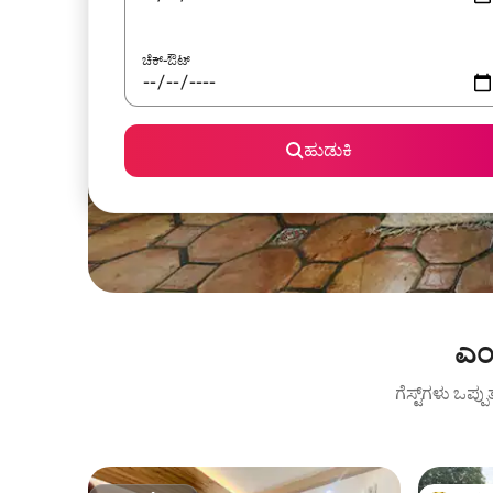
ಚೆಕ್-ಔಟ್
ಹುಡುಕಿ
ಎಂಬ
ಗೆಸ್ಟ್‌ಗಳು ಒಪ್ಪ