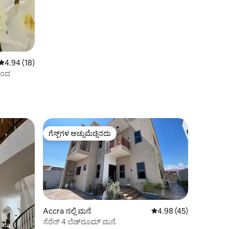
5 ರಲ್ಲಿ 4.94 ಸರಾಸರಿ ರೇಟಿಂಗ್, 18 ವಿಮರ್ಶೆಗಳು
4.94 (18)
ನಂದ
ಗೆಸ್ಟ್‌ಗಳ ಅಚ್ಚುಮೆಚ್ಚಿನದು
ಗೆಸ್ಟ್‌ಗಳ ಅಚ್ಚುಮೆಚ್ಚಿನದು
Accra ನಲ್ಲಿ ಮನೆ
5 ರಲ್ಲಿ 4.98 ಸರಾಸರಿ ರೇಟಿ
4.98 (45)
ಸೆರೆನ್ 4 ಬೆಡ್‌ರೂಮ್ ಮನೆ