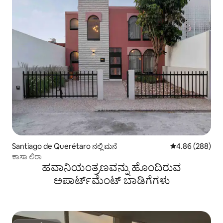
Santiago de Querétaro ನಲ್ಲಿ ಮನೆ
5 ರಲ್ಲಿ 4.86 ಸರಾ
4.86 (288)
ಕಾಸಾ ಲಿರಾ
ಹವಾನಿಯಂತ್ರಣವನ್ನು ಹೊಂದಿರುವ
ಅಪಾರ್ಟ್‌ಮೆಂಟ್‌ ಬಾಡಿಗೆಗಳು