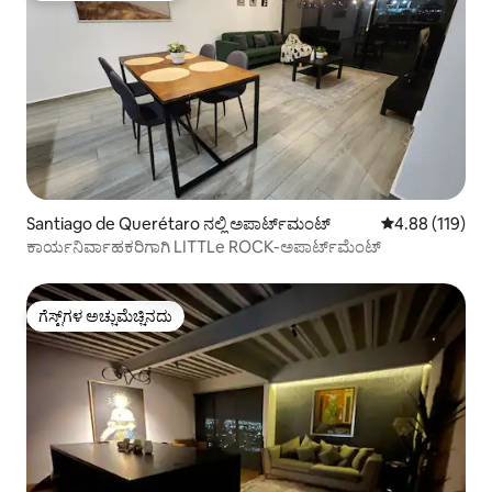
Santiago de Querétaro ನಲ್ಲಿ ಅಪಾರ್ಟ್‌ಮಂಟ್
5 ರಲ್ಲಿ 4.88 ಸರಾ
4.88 (119)
ಕಾರ್ಯನಿರ್ವಾಹಕರಿಗಾಗಿ LITTLe ROCK-ಅಪಾರ್ಟ್‌ಮೆಂಟ್
ಗೆಸ್ಟ್‌ಗಳ ಅಚ್ಚುಮೆಚ್ಚಿನದು
ಗೆಸ್ಟ್‌ಗಳ ಅಚ್ಚುಮೆಚ್ಚಿನದು