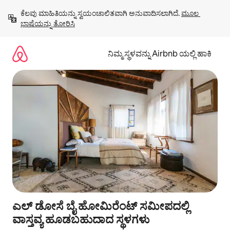
ವಿಷಯಕ್ಕೆ
ಕೆಲವು ಮಾಹಿತಿಯನ್ನು ಸ್ವಯಂಚಾಲಿತವಾಗಿ ಅನುವಾದಿಸಲಾಗಿದೆ. 
ಮೂಲ 
ಹೋಗಿ
ಭಾಷೆಯನ್ನು ತೋರಿಸಿ
ನಿಮ್ಮ ಸ್ಥಳವನ್ನು Airbnb ಯಲ್ಲಿ ಹಾಕಿ
ಎಲ್ ಡೋಸೆ ಬೈ ಹೋಮಿರೆಂಟ್ ಸಮೀಪದಲ್ಲಿ
ವಾಸ್ತವ್ಯ ಹೂಡಬಹುದಾದ ಸ್ಥಳಗಳು