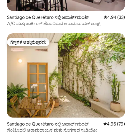
Santiago de Querétaro ನಲ್ಲಿ ಅಪಾರ್ಟ್‌ಮಂಟ್
5 ರಲ್ಲಿ 4.94 ಸರ
4.94 (33)
A/C ಮತ್ತು ಪಾರ್ಕಿಂಗ್ ಹೊಂದಿರುವ ಆರಾಮದಾಯಕ ಲಾಫ್ಟ್
ಗೆಸ್ಟ್‌ಗಳ ಅಚ್ಚುಮೆಚ್ಚಿನದು
ಗೆಸ್ಟ್‌ಗಳ ಅಚ್ಚುಮೆಚ್ಚಿನದು
Santiago de Querétaro ನಲ್ಲಿ ಅಪಾರ್ಟ್‌ಮಂಟ್
5 ರಲ್ಲಿ 4.96 ಸರ
4.96 (79)
ಸೆಂಟ್ರೊದಲ್ಲಿ ಆರಾಮದಾಯಕ ಮತ್ತು ಸೊಗಸಾದ ಸ್ಟುಡಿಯೋ