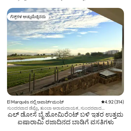
ಗೆಸ್ಟ್‌ಗಳ ಅಚ್ಚುಮೆಚ್ಚಿನದು
ಗೆಸ್ಟ್‌ಗಳ ಅಚ್ಚುಮೆಚ್ಚಿನದು
El Marqués ನಲ್ಲಿ ಅಪಾರ್ಟ್‌ಮಂಟ್
5 ರಲ್ಲಿ 4.92 ಸರಾ
4.92 (314)
ಸುಂದರವಾದ ಡೆಪ್ಟೊ, ತುಂಬಾ ಆರಾಮದಾಯಕ, ಸುಂದರವಾದ
ಎಲ್ ಡೋಸೆ ಬೈ ಹೋಮಿರೆಂಟ್ ಬಳಿ ಇತರ ಉತ್ತಮ
ನೋಟದೊಂದಿಗೆ
ಐಷಾರಾಮಿ ರಜಾದಿನದ ಬಾಡಿಗೆ ವಸತಿಗಳು