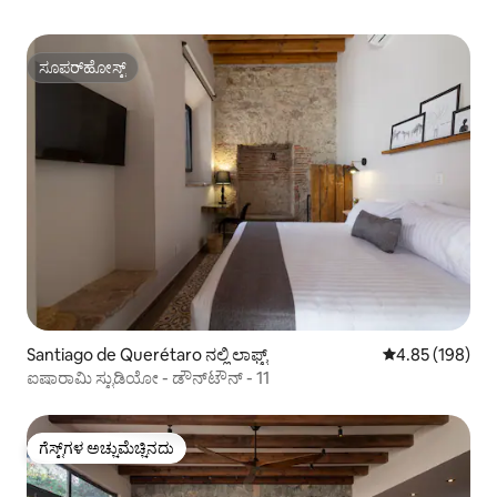
ಸೂಪರ್‌ಹೋಸ್ಟ್
ಸೂಪರ್‌ಹೋಸ್ಟ್
Santiago de Querétaro ನಲ್ಲಿ ಲಾಫ್ಟ್
5 ರಲ್ಲಿ 4.85 ಸರಾ
4.85 (198)
ಐಷಾರಾಮಿ ಸ್ಟುಡಿಯೋ - ಡೌನ್‌ಟೌನ್ - 11
ಗೆಸ್ಟ್‌ಗಳ ಅಚ್ಚುಮೆಚ್ಚಿನದು
ಗೆಸ್ಟ್‌ಗಳ ಅಚ್ಚುಮೆಚ್ಚಿನದು