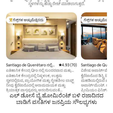
ಸ್ಥಳಗಳನ್ನು ಹೆಚ್ಚು ರೇಟ್ ಮಾಡಲಾಗುತ್ತದೆ.
ಗೆಸ್ಟ್‌ಗಳ ಅಚ್ಚುಮೆಚ್ಚಿನದು
ಗೆಸ್ಟ್‌ಗಳ ಅಚ್ಚುಮೆಚ್ಚಿನ
ಗೆಸ್ಟ್‌ಗಳಿಗೆ ಅತಿ ಹೆಚ್ಚು ಅಚ್ಚುಮೆಚ್ಚಿನದು
ಗೆಸ್ಟ್‌ಗಳ ಅಚ್ಚುಮೆಚ್ಚಿನ
Santiago de Querétaro ನಲ್ಲಿ
5 ರಲ್ಲಿ 4.93 ಸರಾಸರಿ ರೇಟಿಂಗ್, 70 ವಿ
4.93 (70)
Santiago de Querét
ಲಾಫ್ಟ್
ಪಾರ್ಟ್‌ಮಂಟ್
ಐತಿಹಾಸಿಕ ಕೇಂದ್ರ Qro ನಲ್ಲಿ ಸುಂದರವಾದ ಮತ್ತು
ವಿಶೇಷ ಅಪಾರ್ಟ್‌ಮೆಂಟ್ |
ವಿಶೇಷವಾದ ಲಾಫ್ಟ್.
ಐತಿಹಾಸಿಕ ಕೇಂದ್ರದಲ್ಲಿ ನಿಷ್ಕಳಂಕ, ಉತ್ತಮ
ಕ್ವೆರೆಟಾರೊದ ಡಿಸ್ಟ್ರಿ
ಸ್ಥಳದಲ್ಲಿರುವ, ಪ್ರಾಯೋಗಿಕ ಮತ್ತು ಸ್ನೇಹಶೀಲ ಲಾಫ್ಟ್
ಮಹಡಿಯಲ್ಲಿರುವ ಐಷಾರ
ನೀವು ಕ್ವೆರೆಟಾರೊದಲ್ಲಿ ಆರಾಮದಾಯಕ ಮತ್ತು
ಅಪಾರ್ಟ್‌ಮೆಂಟ್. ಅತ್ಯ
ಕ್ರಿಯಾತ್ಮಕ ವಾಸ್ತವ್ಯವನ್ನು ಆನಂದಿಸುವಂತೆ
ಪ್ರೀಮಿಯಂ ಫಿನಿಶ್‌ಗಳು
ಎಲ್ ಡೋಸೆ ಬೈ ಹೋಮಿರೆಂಟ್ ಬಳಿ ರಜಾದಿನದ
ಪ್ರತಿಯೊಂದು ವಿವರವನ್ನು ವಿನ್ಯಾಸಗೊಳಿಸಲಾಗಿದೆ
ಬಿಗಿಹಿಡಿಯುವ ಸೂರ್
ನೀವು ನಗರದ ಹೃದಯಭಾಗದಲ್ಲಿ ವಾಸಿಸುತ್ತೀರಿ,
ಚಿಂತನಶೀಲವಾಗಿ ವಿನ್ಯ
ಬಾಡಿಗೆ ವಸತಿಗಳ ಜನಪ್ರಿಯ ಸೌಲಭ್ಯಗಳು
ರೆಸ್ಟೋರೆಂಟ್‌ಗಳು, ಚೌಕಗಳು,
ಜೋಡಿಗಳು, ವ್ಯವಹಾರ ಪ
ವಸ್ತುಸಂಗ್ರಹಾಲಯಗಳು ಮತ್ತು ಐತಿಹಾಸಿಕ ಸ್ಥಳಗಳು
ವಾಸ್ತವ್ಯವನ್ನು ಬಯಸುವ 