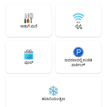
ಕೇವಲ ಕೆಲವೇ ಹೆಜ್ಜೆಗಳ ದೂರದಲ್ಲಿವೆ ದೀರ್ಘಾವಧಿಯ
ಬೆಡ್‌ರೂಮ್‌ಗಳು, ಸಂಪ
ವಾಸ್ತವ್ಯ ಅಥವಾ ರಿಮೋಟ್ ಕೆಲಸಕ್ಕೆ ಸೂಕ್ತವಾಗಿದೆ:
ಹೈ-ಸ್ಪೀಡ್ ವೈಫೈ ಮತ್ತು
ಶಾಂತ ಸ್ಥಳ, ಉತ್ತಮ ಇಂಟರ್ನೆಟ್ ಮತ್ತು ಕೆಲಸ
ಮತ್ತು ಫೈರ್ ಪಿಟ್ ಸೇ
ಮಾಡಲು ಆರಾಮದಾಯಕ ಪ್ರದೇಶ ಹೊಸದಾಗಿ
ಸೌಕರ್ಯಗಳಿಗೆ ಪ್ರವೇಶವ
ನವೀಕರಿಸಲಾಗಿದೆ, ಶಾಂತ ಕಟ್ಟಡ, ಸ್ವಚ್ಛತೆ ಮತ್ತು
ಪ್ರಸಿದ್ಧ ಅಕ್ವೆಡಕ್ಟ್ (
ಆರಾಮದ ಉನ್ನತ ಮಾನದಂಡಗಳು ಹತ್ತಿರದಲ್ಲಿಯೇ
ನಿಮಿಷಗಳ ದೂರದಲ್ಲಿ ಸೂಕ
ಅಡುಗೆ ಮನೆ
ವೈಫೈ
ಪಾರ್ಕಿಂಗ್ ಆಯ್ಕೆ
ಆವರಣದಲ್ಲಿ ಉಚಿತ
ಪೂಲ್
ಪಾರ್ಕಿಂಗ್
ಹವಾನಿಯಂತ್ರಣ