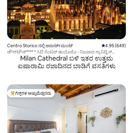
Centro Storico ನಲ್ಲಿ ಅಪಾರ್ಟ್‌ಮಂಟ್
5 ರಲ್ಲಿ 4.95 ಸರಾ
4.95 (649)
ಡೌನ್‌ಟೌನ್**** * ಸಿಟಿ ಸೆಂಟರ್ ಡುಯೊಮೊ - ನಿಜವಾದ ಸ್ಯಾನಿಟೈಸ್
Milan Cathedral ಬಳಿ ಇತರ ಉತ್ತಮ
ಮಾಡಲಾಗಿದೆ
ಐಷಾರಾಮಿ ರಜಾದಿನದ ಬಾಡಿಗೆ ವಸತಿಗಳು
ಗೆಸ್ಟ್‌ಗಳ ಅಚ್ಚುಮೆಚ್ಚಿನದು
ಗೆಸ್ಟ್‌ಗಳಿಗೆ ಅತಿ ಹೆಚ್ಚು ಅಚ್ಚುಮೆಚ್ಚಿನದು