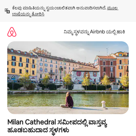
ವಿಷಯಕ್ಕೆ
ಕೆಲವು ಮಾಹಿತಿಯನ್ನು ಸ್ವಯಂಚಾಲಿತವಾಗಿ ಅನುವಾದಿಸಲಾಗಿದೆ. 
ಮೂಲ 
ಹೋಗಿ
ಭಾಷೆಯನ್ನು ತೋರಿಸಿ
ನಿಮ್ಮ ಸ್ಥಳವನ್ನು Airbnb ಯಲ್ಲಿ ಹಾಕಿ
Milan Cathedral ಸಮೀಪದಲ್ಲಿ ವಾಸ್ತವ್ಯ
ಹೂಡಬಹುದಾದ ಸ್ಥಳಗಳು