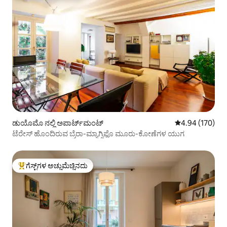
ಡುಯೊಮೊ ನಲ್ಲಿ ಅಪಾರ್ಟ್‌ಮಂಟ್
5 ರಲ್ಲಿ 4.94 ಸರಾ
4.94 (170)
ಟೆರೇಸ್ ಹೊಂದಿರುವ ಬ್ರೆರಾ-ಮ್ಯಾಗ್ನಿಫೊ ಮೂರು-ಕೋಣೆಗಳ ಯುಗ
ಗೆಸ್ಟ್‌ಗಳ ಅಚ್ಚುಮೆಚ್ಚಿನದು
ಗೆಸ್ಟ್‌ಗಳಿಗೆ ಅತಿ ಹೆಚ್ಚು ಅಚ್ಚುಮೆಚ್ಚಿನದು