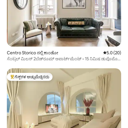
Centro Storico ನಲ್ಲಿ ಕಾಂಡೋ
5 ರಲ್ಲಿ 5.0 ಸರ
5.0 (20)
ಸೆಂಟ್ರಲ್ ಮಿಲನ್ 2ಬೆಡ್‌ರೂಮ್ ಅಪಾರ್ಟ್‌ಮೆಂಟ್ • 15 ನಿಮಿಷ ಡುವೊಮೊ •
ಬಾಲ್ಕನಿ
ಗೆಸ್ಟ್‌ಗಳ ಅಚ್ಚುಮೆಚ್ಚಿನದು
ಗೆಸ್ಟ್‌ಗಳಿಗೆ ಅತಿ ಹೆಚ್ಚು ಅಚ್ಚುಮೆಚ್ಚಿನದು