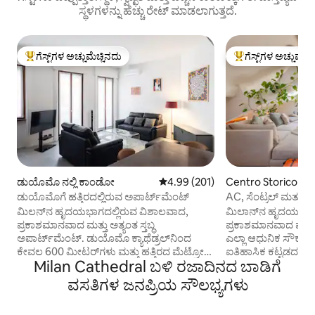
ಸ್ಥಳಗಳನ್ನು ಹೆಚ್ಚು ರೇಟ್ ಮಾಡಲಾಗುತ್ತದೆ.
ಗೆಸ್ಟ್‌ಗಳ ಅಚ್ಚುಮೆಚ್ಚಿನದು
ಗೆಸ್ಟ್‌ಗಳ ಅಚ್ಚುಮೆಚ್
ಗೆಸ್ಟ್‌ಗಳಿಗೆ ಅತಿ ಹೆಚ್ಚು ಅಚ್ಚುಮೆಚ್ಚಿನದು
ಗೆಸ್ಟ್‌ಗಳಿಗೆ ಅತಿ ಹೆಚ್ಚು
ಡುಯೊಮೊ ನಲ್ಲಿ ಕಾಂಡೋ
5 ರಲ್ಲಿ 4.99 ಸರಾಸರಿ ರೇಟಿಂಗ್, 201 ವಿ
4.99 (201)
Centro Storico ನಲ್
ಡುಯೊಮೊಗೆ ಹತ್ತಿರದಲ್ಲಿರುವ ಅಪಾರ್ಟ್‌ಮೆಂಟ್
AC, ಸೆಂಟ್ರಲ್ ಮತ್ತು
ಅಟ್ಟಿಕ್
ಮಿಲನ್‌ನ ಹೃದಯಭಾಗದಲ್ಲಿರುವ ವಿಶಾಲವಾದ,
ಮಿಲಾನ್‌ನ ಹೃದಯಭಾಗದ
ಪ್ರಕಾಶಮಾನವಾದ ಮತ್ತು ಅತ್ಯಂತ ಸ್ತಬ್ಧ
ಪ್ರಕಾಶಮಾನವಾದ ಪೆಂಟ
ಅಪಾರ್ಟ್‌ಮೆಂಟ್. ಡುಯೊಮೊ ಕ್ಯಾಥೆಡ್ರಲ್‌ನಿಂದ
ಎಲ್ಲಾ ಆಧುನಿಕ ಸೌಕರ್
ಕೇವಲ 600 ಮೀಟರ್‌ಗಳು ಮತ್ತು ಹತ್ತಿರದ ಮೆಟ್ರೋ
ಐತಿಹಾಸಿಕ ಕಟ್ಟಡದಲ್ಲಿರ
Milan Cathedral ಬಳಿ ರಜಾದಿನದ ಬಾಡಿಗೆ
ನಿಲ್ದಾಣದಿಂದ 500 ಮೀಟರ್‌ಗಳು. ಕಟ್ಟಡದಲ್ಲಿ ನಿಮ್ಮ
ಮಹಡಿಯ ಅಟ್ಟಿಕ್ ನಗರದ
ಲಗೇಜ್‌ಗಾಗಿ ಪ್ರೈವೇಟ್ ಸ್ಟೋರೇಜ್ ರೂಮ್.
ಶಾಂತ ವಿರಾಮವನ್ನು ಒದ
ವಸತಿಗಳ ಜನಪ್ರಿಯ ಸೌಲಭ್ಯಗಳು
ಕಟ್ಟಡದಲ್ಲಿನ ಗ್ಯಾರೇಜ್ ಉಚಿತ. ಆರಾಮದಾಯಕವಾದ
ಸುಸಜ್ಜಿತ ಅಡುಗೆಮನೆ
ಡಬಲ್ ಬೆಡ್‌ಗಳನ್ನು ಹೊಂದಿರುವ 3 ಬೆಡ್‌ರೂಮ್‌ಗಳು,
ಸ್ಥಳ, ಸೋನೋಸ್ ಆಡ