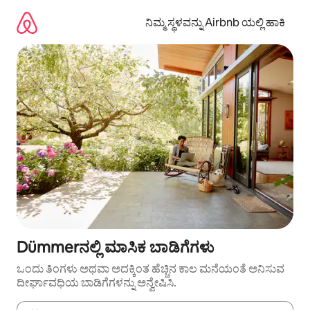
ವಿಷಯಕ್ಕೆ
ಹೋಗಿ
ನಿಮ್ಮ ಸ್ಥಳವನ್ನು Airbnb ಯಲ್ಲಿ ಹಾಕಿ
Dümmerನಲ್ಲಿ ಮಾಸಿಕ ಬಾಡಿಗೆಗಳು
ಒಂದು ತಿಂಗಳು ಅಥವಾ ಅದಕ್ಕಿಂತ ಹೆಚ್ಚಿನ ಕಾಲ ಮನೆಯಂತೆ ಅನಿಸುವ
ದೀರ್ಘಾವಧಿಯ ಬಾಡಿಗೆಗಳನ್ನು ಅನ್ವೇಷಿಸಿ.