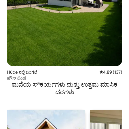
Hüde ನಲ್ಲಿ ಬಂಗಲೆ
5 ರಲ್ಲಿ 4.89 ಸರಾ
4.89 (137)
ಹೌಸ್ ಲಿಂಡೆ
ಮನೆಯ ಸೌಕರ್ಯಗಳು ಮತ್ತು ಉತ್ತಮ ಮಾಸಿಕ
ದರಗಳು