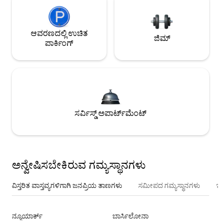
ಆವರಣದಲ್ಲಿ ಉಚಿತ
ಜಿಮ್
ಪಾರ್ಕಿಂಗ್
ಸರ್ವಿಸ್ಡ್ ಅಪಾರ್ಟ್‌ಮೆಂಟ್
ಅನ್ವೇಷಿಸಬೇಕಿರುವ ಗಮ್ಯಸ್ಥಾನಗಳು
ವಿಸ್ತರಿತ ವಾಸ್ತವ್ಯಗಳಿಗಾಗಿ ಜನಪ್ರಿಯ ತಾಣಗಳು
ಸಮೀಪದ ಗಮ್ಯಸ್ಥಾನಗಳು
ಇ
ನ್ಯೂಯಾರ್ಕ್
ಬಾರ್ಸಿಲೋನಾ