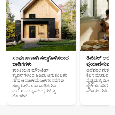
ಸಂಪೂರ್ಣವಾಗಿ ಸಜ್ಜುಗೊಳಿಸಲಾದ
ಡಿಜಿಟಲ್ ಅಲೆಮಾ
ಬಾಡಿಗೆಗಳು
ಪ್ರಯಾಣಿಸುವ ವೃತ
ಶಾಂತಿಯುತ ಮೌಂಟೇನ್
ಅಲೆಮಾರಿ ಮತ್ತು ದೂ
ಕ್ಯಾಬಿನ್‌ಗಳಿಂದ ಹಿಡಿದು ಅನುಕೂಲಕರ
ಕೆಲಸ ಮಾಡುವ ಪ್ರೊ
ನಗರ ಅಪಾರ್ಟ್‌ಮೆಂಟ್‌ಗಳವರೆಗೆ ಈ
ವೈಫೈ ಮತ್ತು ಮೀಸ
ಸಜ್ಜುಗೊಳಿಸಲಾದ ಬಾಡಿಗೆಗಳು
ಸ್ಥಳಗಳೊಂದಿಗೆ 
ಮನೆಯ ಎಲ್ಲಾ ಸೌಲಭ್ಯಗಳನ್ನು
ಸೌಕರ್ಯಗಳು.
ಹೊಂದಿವೆ.