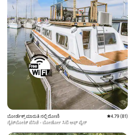
ಬೋರ್ಡೆಕ್ಸ್ ಮಾರುತಿ ನಲ್ಲಿ ದೋಣಿ
5 ರಲ್ಲಿ 4.79 ಸರ
4.79 (81)
ನೈಟ್‌ಬೋಟ್ ಪೆನಿಚೆ - ಬೋರ್ಡೋ ಸಿಟಿ ಆಫ್ ವೈನ್