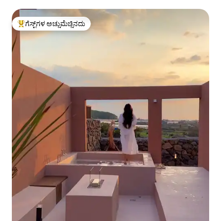
ಮರಗೆಲಸದ ಅನುಭವದೊಂದಿಗೆ ಉಳಿಯಿರಿ # 1
ಗೆಸ್ಟ್‌ಗಳ ಅಚ್ಚುಮೆಚ್ಚಿನದು
ಗೆಸ್ಟ್‌ಗಳಿಗೆ ಅತಿ ಹೆಚ್ಚು ಅಚ್ಚುಮೆಚ್ಚಿನದು