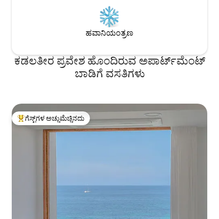
ಎಂಬುದನ್ನು ದಯವಿಟ್ಟು ಗಮನಿಸಿ (ವಿನಂತಿಯ
ಒಂದು ಎಂಟು ಎರಡು 
ಮೇರೆಗೆ ನಾವು ನಿಮಗೆ ಸಹಾಯ ಮಾಡುತ್ತೇವೆ.)
ಸಂಪರ್ಕಿಸಿ.
ಹವಾನಿಯಂತ್ರಣ
ಕಡಲತೀರ ಪ್ರವೇಶ ಹೊಂದಿರುವ ಅಪಾರ್ಟ್‌ಮೆಂಟ್
ಬಾಡಿಗೆ ವಸತಿಗಳು
ಗೆಸ್ಟ್‌ಗಳ ಅಚ್ಚುಮೆಚ್ಚಿನದು
ಗೆಸ್ಟ್‌ಗಳಿಗೆ ಅತಿ ಹೆಚ್ಚು ಅಚ್ಚುಮೆಚ್ಚಿನದು