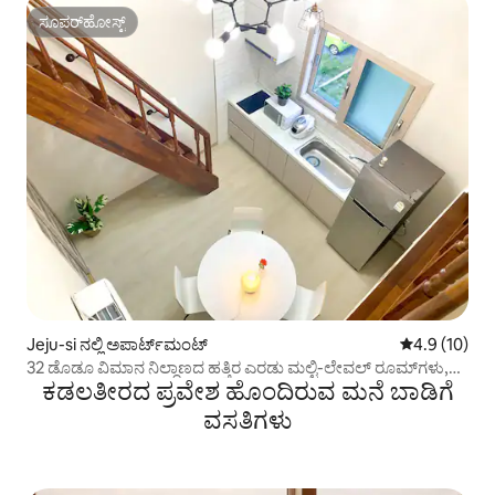
ಸೂಪರ್‌ಹೋಸ್ಟ್
ಸೂಪರ್‌ಹೋಸ್ಟ್
Jeju-si ನಲ್ಲಿ ಅಪಾರ್ಟ್‌ಮಂಟ್
5 ರಲ್ಲಿ 4.9 ಸರ
4.9 (10)
32 ಡೊಡೂ ವಿಮಾನ ನಿಲ್ದಾಣದ ಹತ್ತಿರ ಎರಡು ಮಲ್ಟಿ-ಲೇವಲ್ ರೂಮ್‌ಗಳು,
ಕಡಲತೀರದ ಪ್ರವೇಶ ಹೊಂದಿರುವ ಮನೆ ಬಾಡಿಗೆ
ಒಂದು ಅಡುಗೆಮನೆ ಮತ್ತು ಲಿವಿಂಗ್ ರೂಮ್, ಜೆಜು ವಿಮಾನ ನಿಲ್ದಾಣದಿಂದ 15
ನಿಮಿಷಗಳ ದೂರ, ಎಲ್ಲಾ ರೂಮ್‌ಗಳಲ್ಲಿ ಏರ್ ಕಂಡಿಷನರ್ ಸೌಲಭ್ಯ
ವಸತಿಗಳು