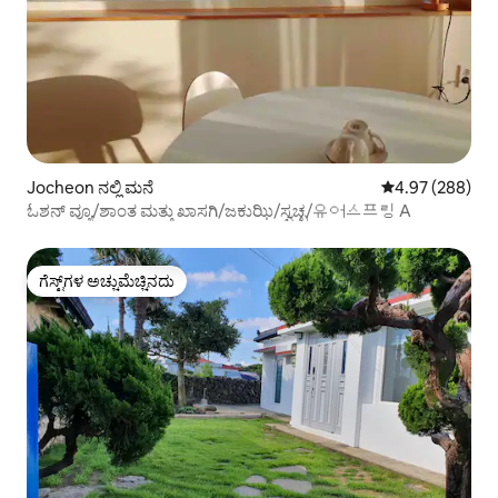
Jocheon ನಲ್ಲಿ ಮನೆ
5 ರಲ್ಲಿ 4.97 ಸರಾ
4.97 (288)
ಓಶನ್ ವ್ಯೂ/ಶಾಂತ ಮತ್ತು ಖಾಸಗಿ/ಜಕುಝಿ/ಸ್ವಚ್ಛ/유어스프링 A
ಗೆಸ್ಟ್‌ಗಳ ಅಚ್ಚುಮೆಚ್ಚಿನದು
ಗೆಸ್ಟ್‌ಗಳ ಅಚ್ಚುಮೆಚ್ಚಿನದು