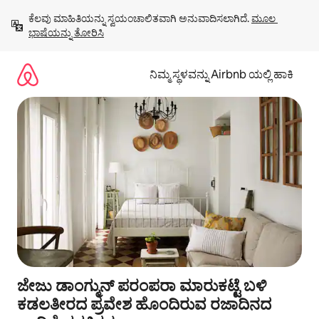
ವಿಷಯಕ್ಕೆ
ಕೆಲವು ಮಾಹಿತಿಯನ್ನು ಸ್ವಯಂಚಾಲಿತವಾಗಿ ಅನುವಾದಿಸಲಾಗಿದೆ. 
ಮೂಲ 
ಹೋಗಿ
ಭಾಷೆಯನ್ನು ತೋರಿಸಿ
ನಿಮ್ಮ ಸ್ಥಳವನ್ನು Airbnb ಯಲ್ಲಿ ಹಾಕಿ
ಜೇಜು ಡಾಂಗ್ಮುನ್ ಪರಂಪರಾ ಮಾರುಕಟ್ಟೆ ಬಳಿ
ಕಡಲತೀರದ ಪ್ರವೇಶ ಹೊಂದಿರುವ ರಜಾದಿನದ