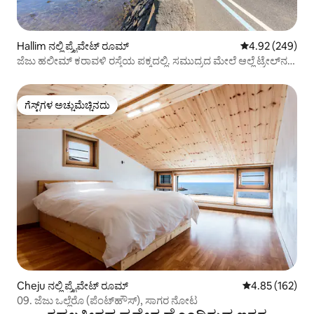
Hallim ನಲ್ಲಿ ಪ್ರೈವೇಟ್ ರೂಮ್
5 ರಲ್ಲಿ 4.92 ಸರಾ
4.92 (249)
ಜೆಜು ಹಲೀಮ್ ಕರಾವಳಿ ರಸ್ತೆಯ ಪಕ್ಕದಲ್ಲಿ. ಸಮುದ್ರದ ಮೇಲೆ ಆಲ್ಲೆ ಟ್ರೇಲ್‌ನಲ್ಲಿ
ನಡೆಯಿರಿ ಮತ್ತು ಶುಭಾಶಯ ತಿಳಿಸಿ. (ರೂಮ್ 202)
ಗೆಸ್ಟ್‌ಗಳ ಅಚ್ಚುಮೆಚ್ಚಿನದು
ಗೆಸ್ಟ್‌ಗಳ ಅಚ್ಚುಮೆಚ್ಚಿನದು
Cheju ನಲ್ಲಿ ಪ್ರೈವೇಟ್ ರೂಮ್
5 ರಲ್ಲಿ 4.85 ಸರಾ
4.85 (162)
09. ಜೆಜು ಒಲ್ಲೆರೊ (ಪೆಂಟ್‌ಹೌಸ್), ಸಾಗರ ನೋಟ