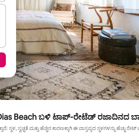
as Beach ಬಳಿ ಟಾಪ್-ರೇಟೆಡ್ ರಜಾದಿನದ ಬಾ
ುತ್ತಾರೆ: ಸ್ಥಳ, ಸ್ವಚ್ಛತೆ ಮತ್ತು ಹೆಚ್ಚಿನ ಕಾರಣಕ್ಕಾಗಿ ಈ ವಾಸ್ತವ್ಯದ ಸ್ಥಳಗಳನ್ನು ಹೆಚ್ಚು ರೇ