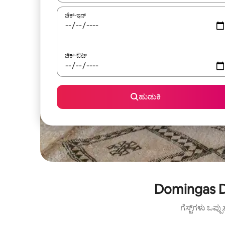
ಚೆಕ್-ಇನ್
ಚೆಕ್-ಔಟ್
ಹುಡುಕಿ
Domingas Di
ಗೆಸ್ಟ್‌ಗಳು ಒಪ್ಪ