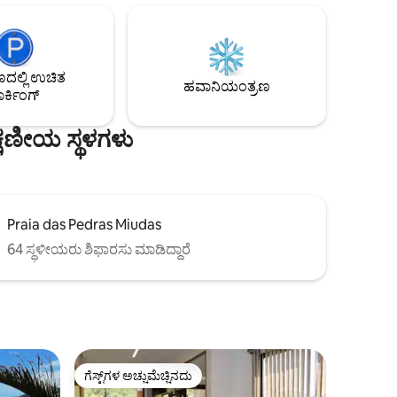
ಸಂಘಟಿತವಾಗಿದೆ. ನೆರೆಹೊರೆಯಲ್ಲಿ ವಾಣಿಜ್ಯ ಮತ್ತು
ಾಫಿಕ್
ಅನುಕೂಲಗಳು, ಒಂದು ನಡಿಗೆ ದೂರವೂ ಸಹ.
್ಲ.
ನಿಯಂತ್ರಿತ ಪ್ರವೇಶದೊಂದಿಗೆ ಕಾಂಡೋ. Google
ನಲ್ಲಿ ಪರಿಶೀಲಿಸಿ: ಡೊಮಿಂಗಾಸ್ ಡಯಾಸ್,
ಟಿಗೆ).
ಉಬತುಬಾದ ಅತ್ಯುತ್ತಮ ಕಡಲತೀರ.
ಲ್ಲಿ ಉಚಿತ
ು
ಹವಾನಿಯಂತ್ರಣ
ರ್ಕಿಂಗ್
ಥವಾ ಜೋರಾದ
್ಷಣೀಯ ಸ್ಥಳಗಳು
Praia das Pedras Miudas
64 ಸ್ಥಳೀಯರು ಶಿಫಾರಸು ಮಾಡಿದ್ದಾರೆ
ಗೆಸ್ಟ್‌ಗಳ ಅಚ್ಚುಮೆಚ್ಚಿನದು
ಗೆಸ್ಟ್‌ಗಳ ಅಚ್ಚುಮೆಚ್ಚಿನದು