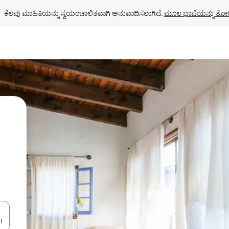
ಕೆಲವು ಮಾಹಿತಿಯನ್ನು ಸ್ವಯಂಚಾಲಿತವಾಗಿ ಅನುವಾದಿಸಲಾಗಿದೆ. 
ಮೂಲ ಭಾಷೆಯನ್ನು ತೋರ
ಂದಿಗೆ ನ್ಯಾವಿಗೇಟ್ ಮಾಡಿ ಅಥವಾ ಸ್ಪರ್ಶ ಅಥವಾ ಸ್ವೈಪ್ ಗೆಸ್ಚರ್‌ಗಳ ಮೂಲಕ ಅನ್ವೇಷಿಸಿ.