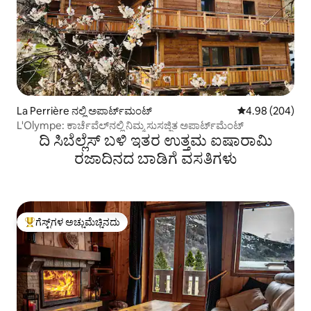
La Perrière ನಲ್ಲಿ ಅಪಾರ್ಟ್‌ಮಂಟ್
5 ರಲ್ಲಿ 4.98 ಸರಾ
4.98 (204)
L'Olympe: ಕಾರ್ಚೆವೆಲ್‌ನಲ್ಲಿ ನಿಮ್ಮ ಸುಸಜ್ಜಿತ ಅಪಾರ್ಟ್‌ಮೆಂಟ್
ದಿ ಸಿಬೆಲ್ಲೆಸ್ ಬಳಿ ಇತರ ಉತ್ತಮ ಐಷಾರಾಮಿ
ರಜಾದಿನದ ಬಾಡಿಗೆ ವಸತಿಗಳು
ಗೆಸ್ಟ್‌ಗಳ ಅಚ್ಚುಮೆಚ್ಚಿನದು
ಗೆಸ್ಟ್‌ಗಳಿಗೆ ಅತಿ ಹೆಚ್ಚು ಅಚ್ಚುಮೆಚ್ಚಿನದು