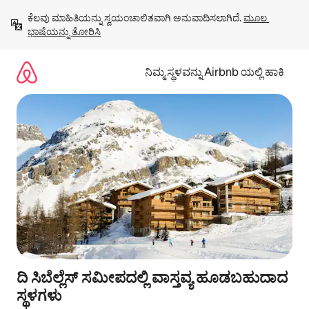
ವಿಷಯಕ್ಕೆ
ಕೆಲವು ಮಾಹಿತಿಯನ್ನು ಸ್ವಯಂಚಾಲಿತವಾಗಿ ಅನುವಾದಿಸಲಾಗಿದೆ. 
ಮೂಲ 
ಹೋಗಿ
ಭಾಷೆಯನ್ನು ತೋರಿಸಿ
ನಿಮ್ಮ ಸ್ಥಳವನ್ನು Airbnb ಯಲ್ಲಿ ಹಾಕಿ
ದಿ ಸಿಬೆಲ್ಲೆಸ್ ಸಮೀಪದಲ್ಲಿ ವಾಸ್ತವ್ಯ ಹೂಡಬಹುದಾದ
ಸ್ಥಳಗಳು